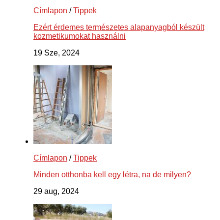
Címlapon
/
Tippek
Ezért érdemes természetes alapanyagból készült
kozmetikumokat használni
19 Sze, 2024
Címlapon
/
Tippek
Minden otthonba kell egy létra, na de milyen?
29 aug, 2024