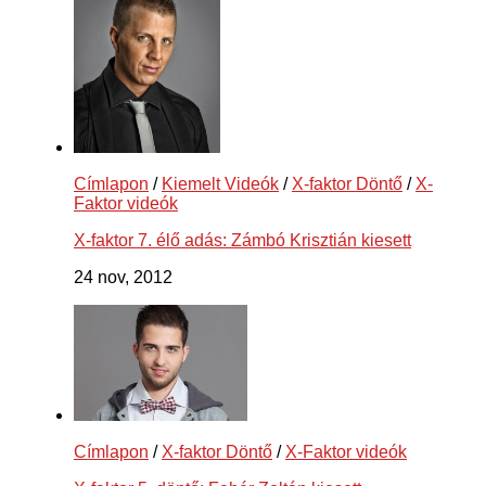
Címlapon
/
Kiemelt Videók
/
X-faktor Döntő
/
X-
Faktor videók
X-faktor 7. élő adás: Zámbó Krisztián kiesett
24 nov, 2012
Címlapon
/
X-faktor Döntő
/
X-Faktor videók