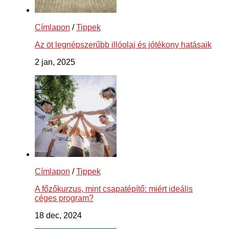
Címlapon
/
Tippek
Az öt legnépszerűbb illóolaj és jótékony hatásaik
2 jan, 2025
Címlapon
/
Tippek
A főzőkurzus, mint csapatépítő: miért ideális
céges program?
18 dec, 2024