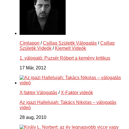
Címlapon
/
Csillag Születik Válogatás
/
Csillag
Születik Videók
/
Kiemelt Videók
1. válogató: Puzsér Róbert a kemény kritikus
17 Már, 2012
X-faktor Válogatás
/
X-Faktor videók
Az igazi Hallelujah: Takács Nikolas – válogatás
videó
28 aug, 2010