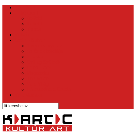
Kezdőlap
Hírközpont
Belföld
Külföld
Tippek
Videók
Sztár – Bulvár
1 perc és nyersz
Az Ének Iskolája
X-faktor
Csillag Születik
Éden Hotel
Megasztár
The Voice
Való Világ
Házasodna a Gazda
Vicc Magazin