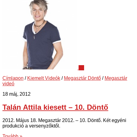
21
Címlapon
/
Kiemelt Videók
/
Megasztár Döntő
/
Megasztár
videó
18 máj, 2012
Talán Attila kiesett – 10. Döntő
2012. Május 18. Megasztár 2012. – 10. Döntő. Két egyéni
produkció a versenyzőktől.
Tovább »