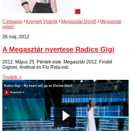
47
Címlapon
/
Kiemelt Videók
/
Megasztár Döntő
/
Megasztár
videó
26 máj, 2012
A Megasztár nyertese Radics Gigi
2012. Május 25. Péntek este. Megasztár 2012. Finálé
Gigivel, Andival és Flo Rida-val.
Tovább »