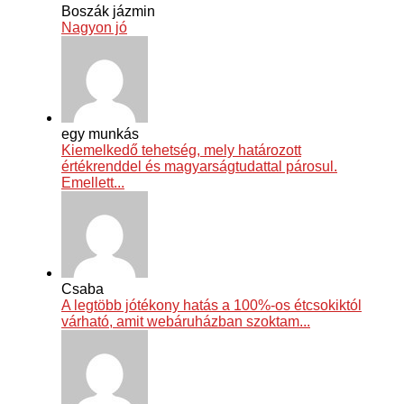
Boszák jázmin
Nagyon jó
egy munkás
Kiemelkedő tehetség, mely határozott
értékrenddel és magyarságtudattal párosul.
Emellett...
Csaba
A legtöbb jótékony hatás a 100%-os étcsokiktól
várható, amit webáruházban szoktam...