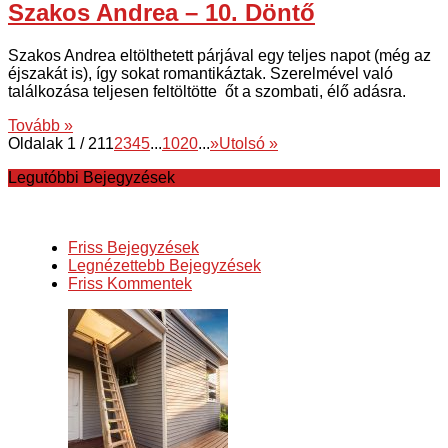
Szakos Andrea – 10. Döntő
Szakos Andrea eltölthetett párjával egy teljes napot (még az
éjszakát is), így sokat romantikáztak. Szerelmével való
találkozása teljesen feltöltötte őt a szombati, élő adásra.
Tovább »
Oldalak 1 / 21
1
2
3
4
5
...
10
20
...
»
Utolsó »
Legutóbbi Bejegyzések
Friss Bejegyzések
Legnézettebb Bejegyzések
Friss Kommentek