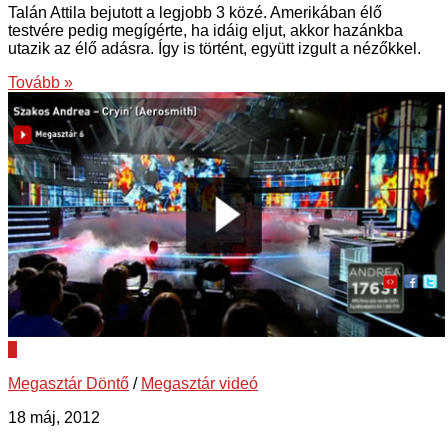
Talán Attila bejutott a legjobb 3 közé. Amerikában élő
testvére pedig megígérte, ha idáig eljut, akkor hazánkba
utazik az élő adásra. Így is történt, együtt izgult a nézőkkel.
Tovább »
3
Megasztár Döntő
/
Megasztár videó
18 máj, 2012