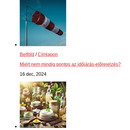
Belföld
/
Címlapon
Miért nem mindig pontos az időjárás-előrejelzés?
16 dec, 2024