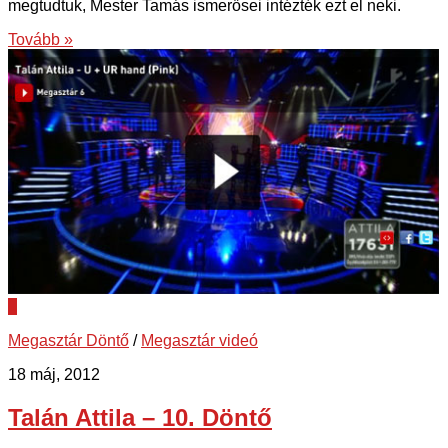
megtudtuk, Mester Tamás ismerősei intézték ezt el neki.
Tovább »
1
Megasztár Döntő
/
Megasztár videó
18 máj, 2012
Talán Attila – 10. Döntő