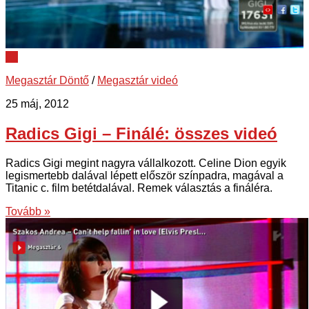
20
Megasztár Döntő
/
Megasztár videó
25 máj, 2012
Radics Gigi – Finálé: összes videó
Radics Gigi megint nagyra vállalkozott. Celine Dion egyik
legismertebb dalával lépett először színpadra, magával a
Titanic c. film betétdalával. Remek választás a fináléra.
Tovább »