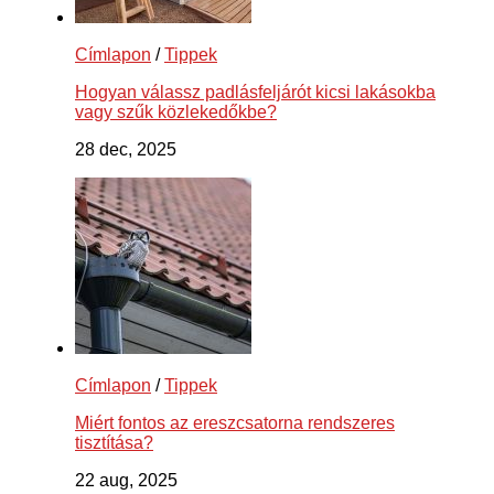
Címlapon
/
Tippek
Hogyan válassz padlásfeljárót kicsi lakásokba
vagy szűk közlekedőkbe?
28 dec, 2025
Címlapon
/
Tippek
Miért fontos az ereszcsatorna rendszeres
tisztítása?
22 aug, 2025