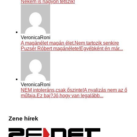
Nekem is nagyon tetszik!
VeronicaRoni
A magánélet magán élet.Nem tartozik senkire
Puzsér Róbert magánélete!Egyébként én már...
VeronicaRoni
NEM intoleráns,csak őszinte!A nyalizás nem az ő
műfaja.Ez baj?Jó,hogy van legalább...
Zene hírek