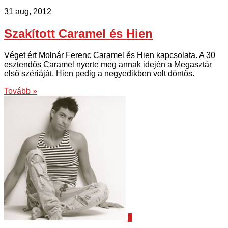
31 aug, 2012
Szakított Caramel és Hien
Véget ért Molnár Ferenc Caramel és Hien kapcsolata. A 30
esztendős Caramel nyerte meg annak idején a Megasztár
első szériáját, Hien pedig a negyedikben volt döntős.
Tovább »
0