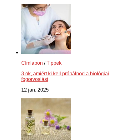
Címlapon
/
Tippek
3 ok, amiért ki kell próbálnod a biológiai
fogorvoslást
12 jan, 2025