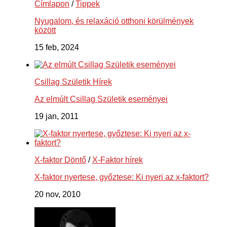
Címlapon
/
Tippek
Nyugalom, és relaxáció otthoni körülmények
között
15 feb, 2024
Csillag Születik Hírek
Az elmúlt Csillag Születik eseményei
19 jan, 2011
X-faktor Döntő
/
X-Faktor hírek
X-faktor nyertese, győztese: Ki nyeri az x-faktort?
20 nov, 2010