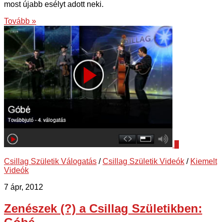
most újabb esélyt adott neki.
Tovább »
2
Csillag Születik Válogatás
/
Csillag Születik Videók
/
Kiemelt
Videók
7 ápr, 2012
Zenészek (?) a Csillag Születikben: