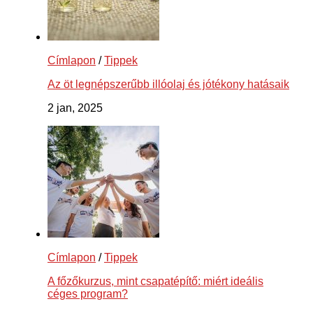
Címlapon
/
Tippek
Az öt legnépszerűbb illóolaj és jótékony hatásaik
2 jan, 2025
Címlapon
/
Tippek
A főzőkurzus, mint csapatépítő: miért ideális
céges program?