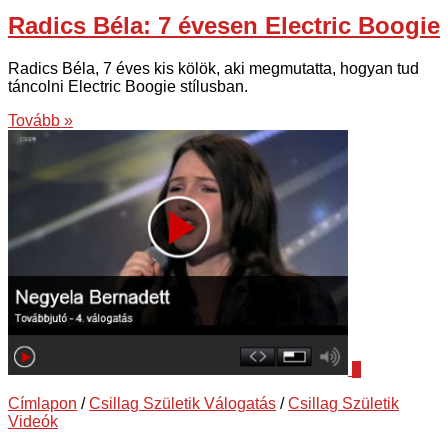
Radics Béla: 7 évesen Electric Boogie
Radics Béla, 7 éves kis kölök, aki megmutatta, hogyan tud
táncolni Electric Boogie stílusban.
Tovább »
1
Címlapon
/
Csillag Születik Válogatás
/
Csillag Születik
Videók