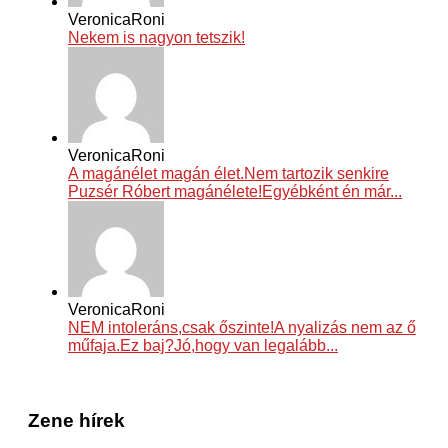
VeronicaRoni
Nekem is nagyon tetszik!
VeronicaRoni
A magánélet magán élet.Nem tartozik senkire
Puzsér Róbert magánélete!Egyébként én már...
VeronicaRoni
NEM intoleráns,csak őszinte!A nyalizás nem az ő
műfaja.Ez baj?Jó,hogy van legalább...
Zene hírek