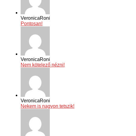
VeronicaRoni
Pontosan!
VeronicaRoni
Nem kötelező nézni!
VeronicaRoni
Nekem is nagyon tetszik!