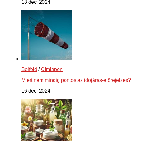
18 dec, 2024
Belföld
/
Címlapon
Miért nem mindig pontos az időjárás-előrejelzés?
16 dec, 2024