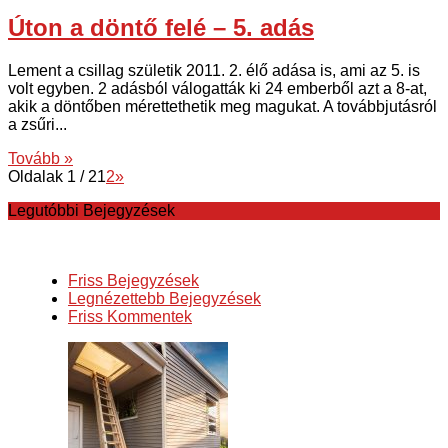
Úton a döntő felé – 5. adás
Lement a csillag születik 2011. 2. élő adása is, ami az 5. is
volt egyben. 2 adásból válogatták ki 24 emberből azt a 8-at,
akik a döntőben mérettethetik meg magukat. A továbbjutásról
a zsűri...
Tovább »
Oldalak 1 / 2
1
2
»
Legutóbbi Bejegyzések
Friss Bejegyzések
Legnézettebb Bejegyzések
Friss Kommentek