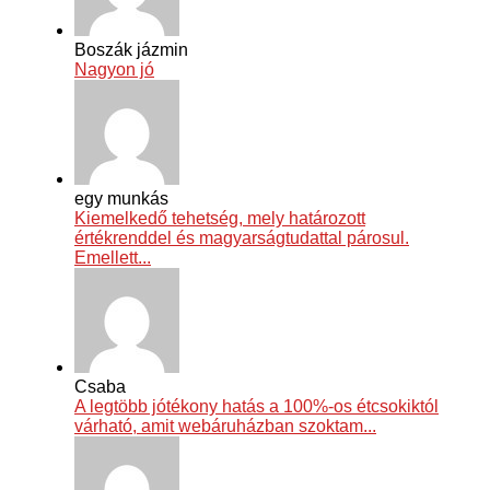
Boszák jázmin
Nagyon jó
egy munkás
Kiemelkedő tehetség, mely határozott
értékrenddel és magyarságtudattal párosul.
Emellett...
Csaba
A legtöbb jótékony hatás a 100%-os étcsokiktól
várható, amit webáruházban szoktam...