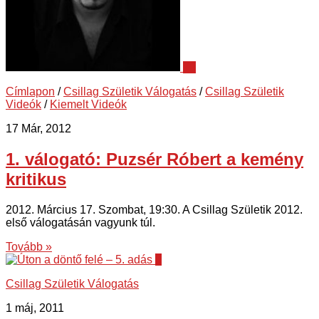
71
Címlapon
/
Csillag Születik Válogatás
/
Csillag Születik
Videók
/
Kiemelt Videók
17 Már, 2012
1. válogató: Puzsér Róbert a kemény
kritikus
2012. Március 17. Szombat, 19:30. A Csillag Születik 2012.
első válogatásán vagyunk túl.
Tovább »
1
Csillag Születik Válogatás
1 máj, 2011