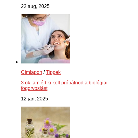
22 aug, 2025
Címlapon
/
Tippek
3 ok, amiért ki kell próbálnod a biológiai
fogorvoslást
12 jan, 2025