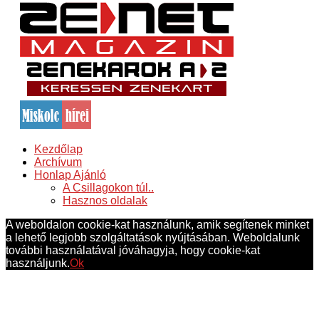
Kezdőlap
Archívum
Honlap Ajánló
A Csillagokon túl..
Hasznos oldalak
A weboldalon cookie-kat használunk, amik segítenek minket
a lehető legjobb szolgáltatások nyújtásában. Weboldalunk
további használatával jóváhagyja, hogy cookie-kat
használjunk.
Ok