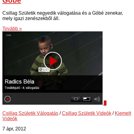
Góbé
Csillag Születik negyedik válogatása és a Góbé zenekar,
mely igazi zenészekből áll.
Tovább »
2
Csillag Születik Válogatás
/
Csillag Születik Videók
/
Kiemelt
Videók
7 ápr, 2012