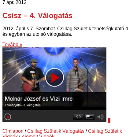
7 ápr, 2012
Csisz – 4. Válogatás
2012. április 7. Szombat. Csillag Születik tehetségkutató 4.
és egyben az utolsó válogatása.
Tovább »
0
Címlapon
/
Csillag Születik Válogatás
/
Csillag Születik
Videók
/
Kiemelt Videók