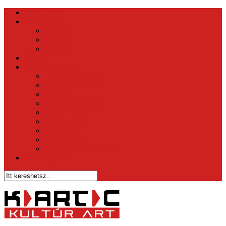
Kezdőlap
Hírközpont
Belföld
Külföld
Tippek
Videók
Sztár – Bulvár
1 perc és nyersz
Az Ének Iskolája
X-faktor
Csillag Születik
Éden Hotel
Megasztár
The Voice
Való Világ
Házasodna a Gazda
Vicc Magazin