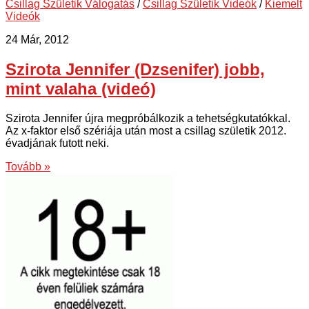
Csillag Születik Válogatás
/
Csillag Születik Videók
/
Kiemelt
Videók
24 Már, 2012
Szirota Jennifer (Dzsenifer) jobb,
mint valaha (videó)
Szirota Jennifer újra megpróbálkozik a tehetségkutatókkal.
Az x-faktor első szériája után most a csillag születik 2012.
évadjának futott neki.
Tovább »