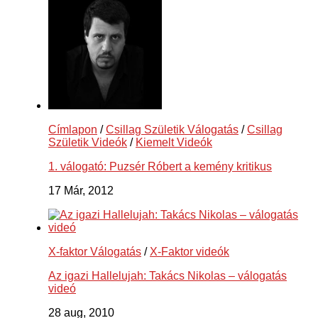
Címlapon
/
Csillag Születik Válogatás
/
Csillag
Születik Videók
/
Kiemelt Videók
1. válogató: Puzsér Róbert a kemény kritikus
17 Már, 2012
X-faktor Válogatás
/
X-Faktor videók
Az igazi Hallelujah: Takács Nikolas – válogatás
videó
28 aug, 2010