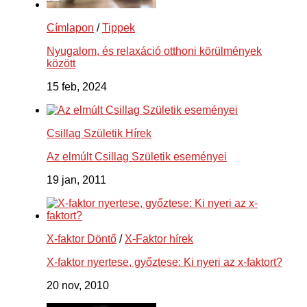
Címlapon
/
Tippek
Nyugalom, és relaxáció otthoni körülmények
között
15 feb, 2024
Csillag Születik Hírek
Az elmúlt Csillag Születik eseményei
19 jan, 2011
X-faktor Döntő
/
X-Faktor hírek
X-faktor nyertese, győztese: Ki nyeri az x-faktort?
20 nov, 2010