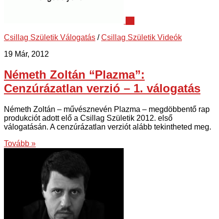
12
Csillag Születik Válogatás
/
Csillag Születik Videók
19 Már, 2012
Németh Zoltán “Plazma”:
Cenzúrázatlan verzió – 1. válogatás
Németh Zoltán – művésznevén Plazma – megdöbbentő rap
produkciót adott elő a Csillag Születik 2012. első
válogatásán. A cenzúrázatlan verziót alább tekintheted meg.
Tovább »