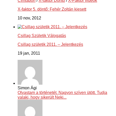
Címlapon
/
X-faktor Döntő
/
X-Faktor videók
X-faktor 5. döntő: Fehér Zoltán kiesett
10 nov, 2012
Csillag Születik Válogatás
Csillag születik 2011. – Jelentkezés
19 jan, 2011
Simon Ági
Olvastam a történetét. Nagyon szíven ütött. Tudja
valaki, hogy sikerült Neki...