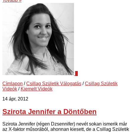
Tovább »
0
Címlapon
/
Csillag Születik Válogatás
/
Csillag Születik
Videók
/
Kiemelt Videók
14 ápr, 2012
Szirota Jennifer a Döntőben
Szirota Jennifer (régen Dzsennifer) nevét sokan ismerik már
az X-faktor műsorából, ahonnan kiesett, de a Csillag Születik