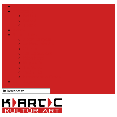
Kezdőlap
Hírközpont
Belföld
Külföld
Tippek
Videók
Sztár – Bulvár
1 perc és nyersz
Az Ének Iskolája
X-faktor
Csillag Születik
Éden Hotel
Megasztár
The Voice
Való Világ
Házasodna a Gazda
Vicc Magazin