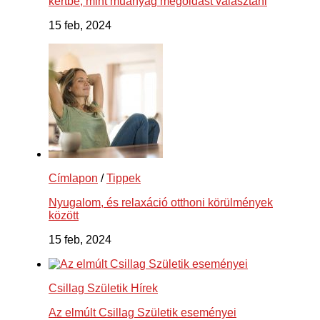
kertbe, mint műanyag megoldást választani
15 feb, 2024
Címlapon
/
Tippek
Nyugalom, és relaxáció otthoni körülmények
között
15 feb, 2024
Csillag Születik Hírek
Az elmúlt Csillag Születik eseményei