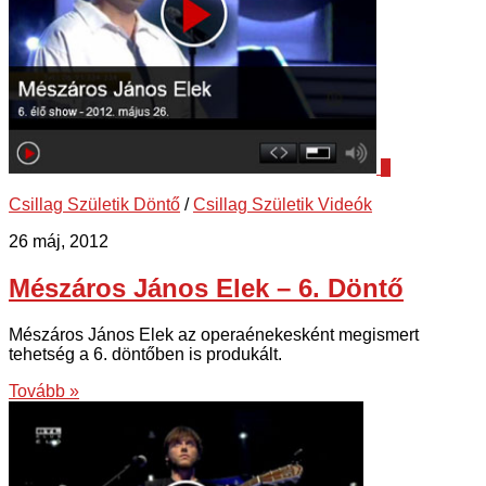
5
Csillag Születik Döntő
/
Csillag Születik Videók
26 máj, 2012
Mészáros János Elek – 6. Döntő
Mészáros János Elek az operaénekesként megismert
tehetség a 6. döntőben is produkált.
Tovább »