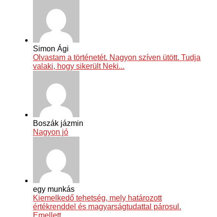
Simon Ági
Olvastam a történetét. Nagyon szíven ütött. Tudja
valaki, hogy sikerült Neki...
Boszák jázmin
Nagyon jó
egy munkás
Kiemelkedő tehetség, mely határozott
értékrenddel és magyarságtudattal párosul.
Emellett...