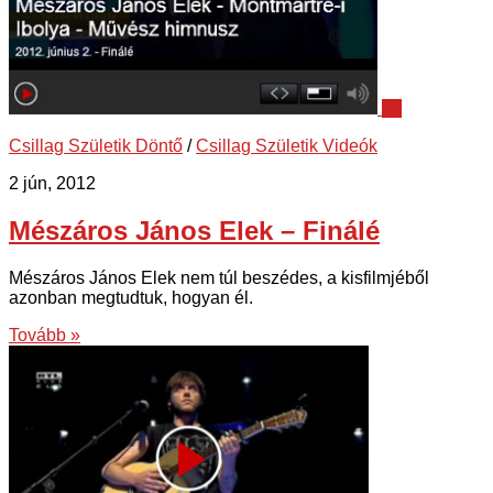
40
Csillag Születik Döntő
/
Csillag Születik Videók
2 jún, 2012
Mészáros János Elek – Finálé
Mészáros János Elek nem túl beszédes, a kisfilmjéből
azonban megtudtuk, hogyan él.
Tovább »