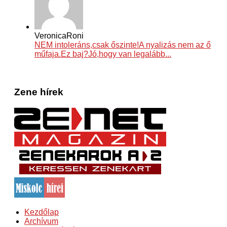
VeronicaRoni
NEM intoleráns,csak őszinte!A nyalizás nem az ő
műfaja.Ez baj?Jó,hogy van legalább...
Zene hírek
Kezdőlap
Archívum