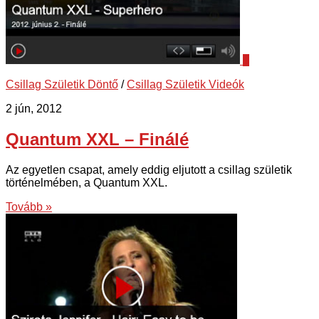
8
Csillag Születik Döntő
/
Csillag Születik Videók
2 jún, 2012
Quantum XXL – Finálé
Az egyetlen csapat, amely eddig eljutott a csillag születik
történelmében, a Quantum XXL.
Tovább »