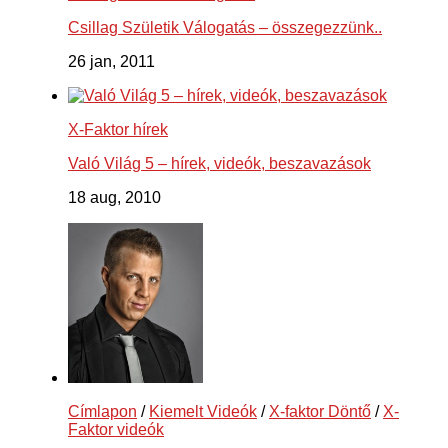
Csillag Születik Válogatás – összegezzünk..
26 jan, 2011
X-Faktor hírek
Való Világ 5 – hírek, videók, beszavazások
18 aug, 2010
Címlapon
/
Kiemelt Videók
/
X-faktor Döntő
/
X-
Faktor videók