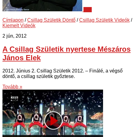
109
Címlapon
/
Csillag Születik Döntő
/
Csillag Születik Videók
/
Kiemelt Videók
2 jún, 2012
A Csillag Születik nyertese Mészáros
János Elek
2012. Június 2. Csillag Születik 2012. – Finálé, a végső
döntő, a csillag születik győztese.
Tovább »