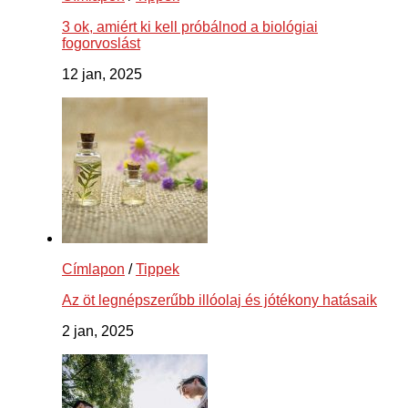
3 ok, amiért ki kell próbálnod a biológiai
fogorvoslást
12 jan, 2025
Címlapon
/
Tippek
Az öt legnépszerűbb illóolaj és jótékony hatásaik
2 jan, 2025