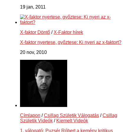
19 jan, 2011
X-faktor Döntő
/
X-Faktor hírek
X-faktor nyertese, győztese: Ki nyeri az x-faktort?
20 nov, 2010
Címlapon
/
Csillag Születik Válogatás
/
Csillag
Születik Videók
/
Kiemelt Videók
1. válogató: Puzsér Róbert a kemény kritikus