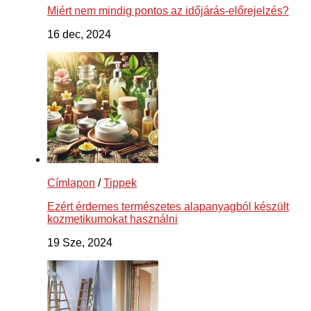
Miért nem mindig pontos az időjárás-előrejelzés?
16 dec, 2024
Címlapon
/
Tippek
Ezért érdemes természetes alapanyagból készült
kozmetikumokat használni
19 Sze, 2024