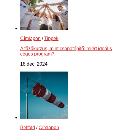
Címlapon
/
Tippek
A főzőkurzus, mint csapatépítő: miért ideális
céges program?
18 dec, 2024
Belföld
/
Címlapon