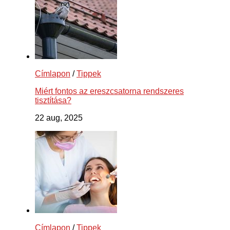
Címlapon
/
Tippek
Miért fontos az ereszcsatorna rendszeres
tisztítása?
22 aug, 2025
Címlapon
/
Tippek