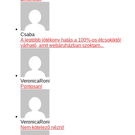
Csaba
A legtöbb jótékony hatás a 100%-os étcsokiktól
várható, amit webáruházban szoktam...
VeronicaRoni
Pontosan!
VeronicaRoni
Nem kötelező nézni!