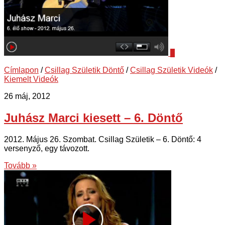
1
Címlapon
/
Csillag Születik Döntő
/
Csillag Születik Videók
/
Kiemelt Videók
26 máj, 2012
Juhász Marci kiesett – 6. Döntő
2012. Május 26. Szombat. Csillag Születik – 6. Döntő: 4
versenyző, egy távozott.
Tovább »