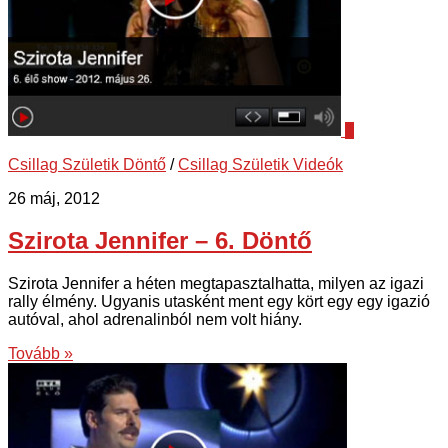
4
Csillag Születik Döntő
/
Csillag Születik Videók
26 máj, 2012
Szirota Jennifer – 6. Döntő
Szirota Jennifer a héten megtapasztalhatta, milyen az igazi
rally élmény. Ugyanis utasként ment egy kört egy egy igazió
autóval, ahol adrenalinból nem volt hiány.
Tovább »