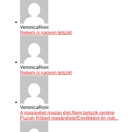
VeronicaRoni
Nekem is nagyon tetszik!
VeronicaRoni
Nekem is nagyon tetszik!
VeronicaRoni
A magánélet magán élet.Nem tartozik senkire
Puzsér Róbert magánélete!Egyébként én már...