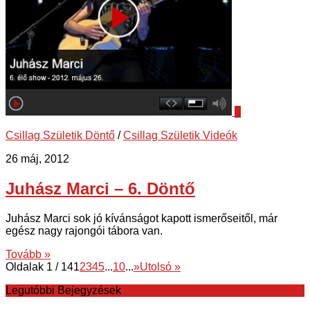
0
Csillag Születik Döntő
/
Csillag Születik Videók
26 máj, 2012
Juhász Marci – 6. Döntő
Juhász Marci sok jó kívánságot kapott ismerőseitől, már
egész nagy rajongói tábora van.
Tovább »
Oldalak 1 / 14
1
2
3
4
5
...
10
...
»
Utolsó »
Legutóbbi Bejegyzések