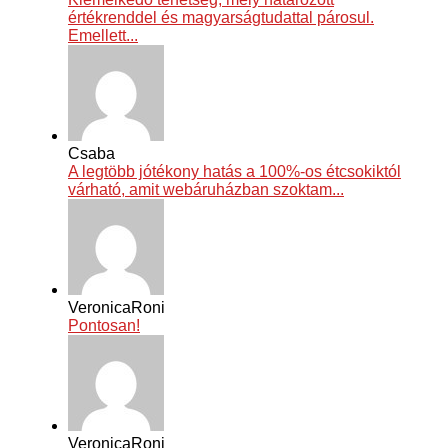
értékrenddel és magyarságtudattal párosul.
Emellett...
Csaba
A legtöbb jótékony hatás a 100%-os étcsokiktól
várható, amit webáruházban szoktam...
VeronicaRoni
Pontosan!
VeronicaRoni