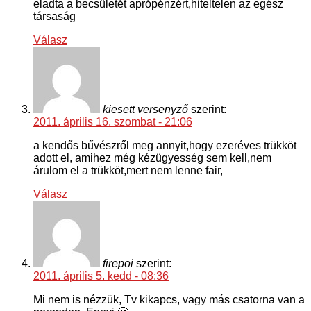
eladta a becsületét aprópénzért,hiteltelen az egész
társaság
Válasz
kiesett versenyző
szerint:
2011. április 16. szombat - 21:06
a kendős bűvészről meg annyit,hogy ezeréves trükköt
adott el, amihez még kézügyesség sem kell,nem
árulom el a trükköt,mert nem lenne fair,
Válasz
firepoi
szerint:
2011. április 5. kedd - 08:36
Mi nem is nézzük, Tv kikapcs, vagy más csatorna van a