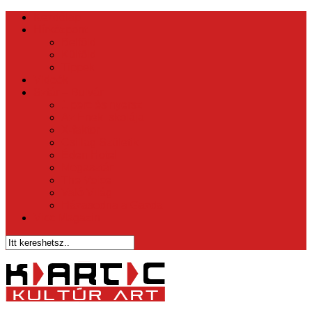
Kezdőlap
Hírközpont
Belföld
Külföld
Tippek
Videók
Sztár – Bulvár
1 perc és nyersz
Az Ének Iskolája
X-faktor
Csillag Születik
Éden Hotel
Megasztár
The Voice
Való Világ
Házasodna a Gazda
Vicc Magazin