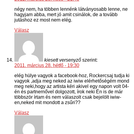
négy nem, ha többen lennénk látványosabb lenne, ne
hagyjam abba, mert jó amit csinálok, de a tovább
jutáshoz ez most nem elég.
Válasz
kiesett versenyző
szerint:
2011. március 28. hétfő - 19:30
elég hülye vagyok a facebook-hoz, Rockercsaj tudja ki
vagyok ,adja meg neked az iwiw elérhetőségém mond
meg neki,hogy az artista kéri akivel egy napon volt 04-
én és partnernővel dolgozott, írok neki Én is de már
többször írtam és nem válaszolt csak bejelölt iwiw-
en,neked mit mondott a zsűri??
Válasz