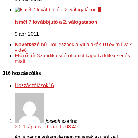
5
Ismét 7 továbbjutó a 2. válogatáson
9 ápr, 2011
Következő hír
Hol lesznek a Villalakók 10 év múlva?
videó
Előző hír
Szandika sírórohamot kapott a klikkesedés
miatt
316 hozzászólás
Hozzászólások
16
joseph
szerint:
2011. április 19. kedd - 08:40
én is benne voltam de nem mutattak azt hol kell