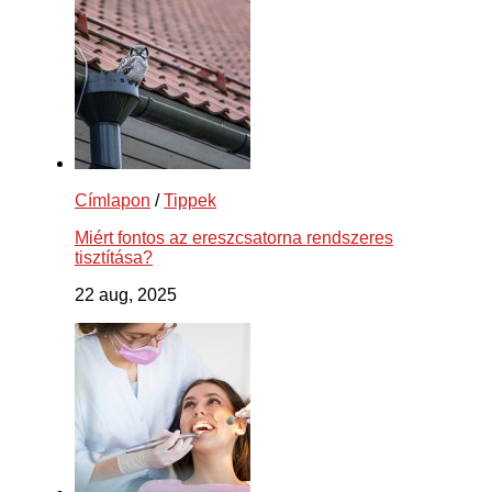
Címlapon
/
Tippek
Miért fontos az ereszcsatorna rendszeres
tisztítása?
22 aug, 2025