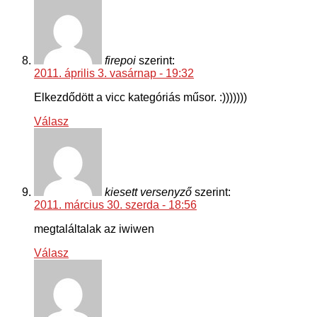
firepoi
szerint:
2011. április 3. vasárnap - 19:32
Elkezdődött a vicc kategóriás műsor. :)))))))
Válasz
kiesett versenyző
szerint:
2011. március 30. szerda - 18:56
megtaláltalak az iwiwen
Válasz