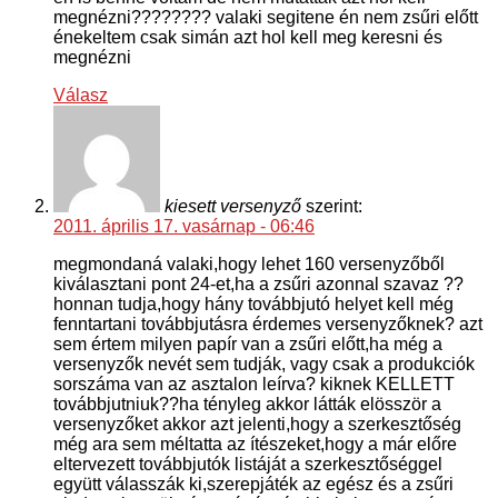
megnézni???????? valaki segitene én nem zsűri előtt
énekeltem csak simán azt hol kell meg keresni és
megnézni
Válasz
kiesett versenyző
szerint:
2011. április 17. vasárnap - 06:46
megmondaná valaki,hogy lehet 160 versenyzőből
kiválasztani pont 24-et,ha a zsűri azonnal szavaz ??
honnan tudja,hogy hány továbbjutó helyet kell még
fenntartani továbbjutásra érdemes versenyzőknek? azt
sem értem milyen papír van a zsűri előtt,ha még a
versenyzők nevét sem tudják, vagy csak a produkciók
sorszáma van az asztalon leírva? kiknek KELLETT
továbbjutniuk??ha tényleg akkor látták elösször a
versenyzőket akkor azt jelenti,hogy a szerkesztőség
még ara sem méltatta az ítészeket,hogy a már előre
eltervezett továbbjutók listáját a szerkesztőséggel
együtt válasszák ki,szerepjáték az egész és a zsűri