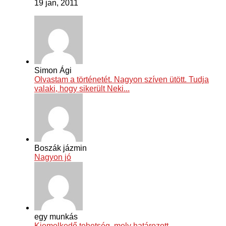
19 jan, 2011
Simon Ági
Olvastam a történetét. Nagyon szíven ütött. Tudja
valaki, hogy sikerült Neki...
Boszák jázmin
Nagyon jó
egy munkás
Kiemelkedő tehetség, mely határozott