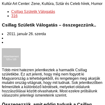
Kultúr Art Center: Zene, Kultúra, Sztár és Celeb hírek, Humor
Csillag Születik Válogatás
316
Csillag Születik Válogatás – összegezzünk..
2011. január 26. szerda
Több mint hatezren jelentkeztek a harmadik Csillag
születikbe. Ez azt jelenti, hogy még nem fogyott ki
Magyarország a tehetségekből, és rengetegen meg akarják
mutatni ország-világnak, hogy mit tudnak. Sok jelentkezőben
felmerültek a különböző kérdések, melyeket oldalunk
hozzászólásai között olvashatunk. Most ezekre próbálunk
válaszolni jelenlegi ismereteink szerint.
Összegezzük, amit eddig tudunk a Csillag