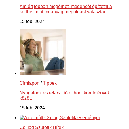
Amiért jobban megérheti medencét építtetni a
kertbe, mint műanyag megoldást választani
15 feb, 2024
Címlapon
/
Tippek
Nyugalom, és relaxáció otthoni körülmények
között
15 feb, 2024
Csillag Születik Hírek