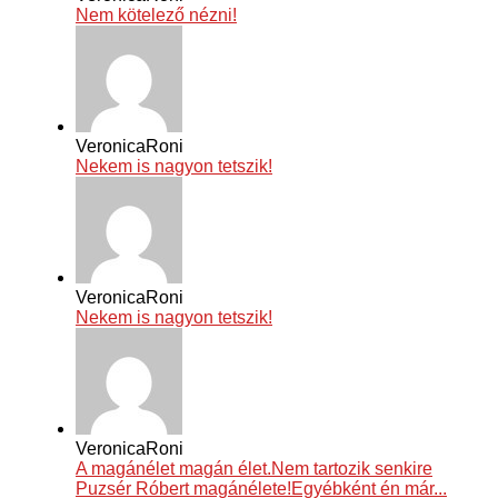
Nem kötelező nézni!
VeronicaRoni
Nekem is nagyon tetszik!
VeronicaRoni
Nekem is nagyon tetszik!
VeronicaRoni
A magánélet magán élet.Nem tartozik senkire
Puzsér Róbert magánélete!Egyébként én már...