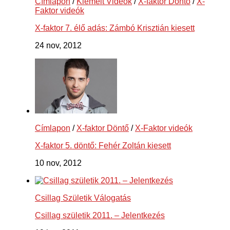
Címlapon
/
Kiemelt Videók
/
X-faktor Döntő
/
X-
Faktor videók
X-faktor 7. élő adás: Zámbó Krisztián kiesett
24 nov, 2012
Címlapon
/
X-faktor Döntő
/
X-Faktor videók
X-faktor 5. döntő: Fehér Zoltán kiesett
10 nov, 2012
Csillag Születik Válogatás
Csillag születik 2011. – Jelentkezés