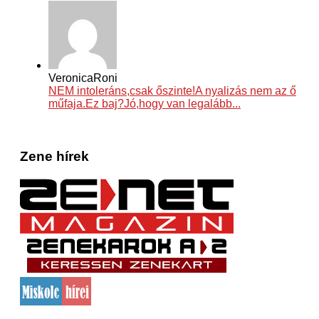
VeronicaRoni
NEM intoleráns,csak őszinte!A nyalizás nem az ő
műfaja.Ez baj?Jó,hogy van legalább...
Zene hírek