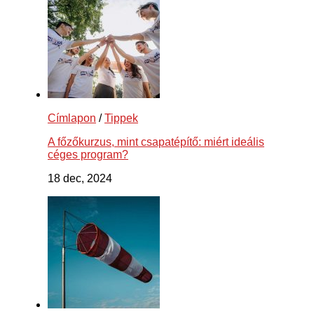
Címlapon
/
Tippek
A főzőkurzus, mint csapatépítő: miért ideális
céges program?
18 dec, 2024