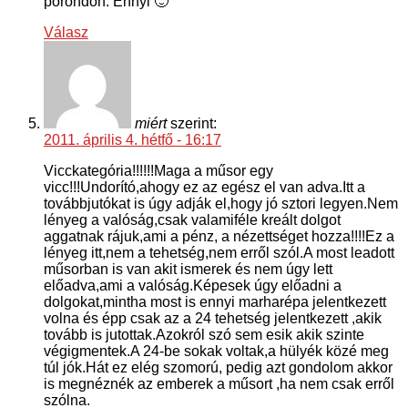
porondon. Ennyi 🙂
Válasz
miért
szerint:
2011. április 4. hétfő - 16:17
Vicckategória!!!!!!Maga a műsor egy
vicc!!!Undorító,ahogy ez az egész el van adva.Itt a
továbbjutókat is úgy adják el,hogy jó sztori legyen.Nem
lényeg a valóság,csak valamiféle kreált dolgot
aggatnak rájuk,ami a pénz, a nézettséget hozza!!!!Ez a
lényeg itt,nem a tehetség,nem erről szól.A most leadott
műsorban is van akit ismerek és nem úgy lett
előadva,ami a valóság.Képesek úgy előadni a
dolgokat,mintha most is ennyi marharépa jelentkezett
volna és épp csak az a 24 tehetség jelentkezett ,akik
tovább is jutottak.Azokról szó sem esik akik szinte
végigmentek.A 24-be sokak voltak,a hülyék közé meg
túl jók.Hát ez elég szomorú, pedig azt gondolom akkor
is megnéznék az emberek a műsort ,ha nem csak erről
szólna.