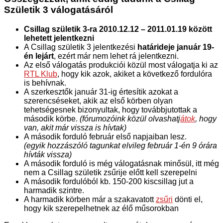
Születik 3 válogatásáról
Csillag születik 3-ra 2010.12.12 – 2011.01.19 között
lehetett jelentkezni
A Csillag születik 3 jelentkezési
határideje január 19-
én lejárt
, ezért már nem lehet rá jelentkezni.
Az első válogatás produkciói közül most válogatja ki az
RTL Klub
, hogy kik azok, akiket a következő fordulóra
is behívnak.
A szerkesztők január 31-ig értesítik azokat a
szerencséseket, akik az első körben olyan
tehetségesnek bizonyultak, hogy továbbjutottak a
második körbe.
(fórumozóink közül olvashatj
átok
, hogy
van, akit már vissza is hívtak)
A második forduló február első napjaiban lesz.
(egyik hozzászóló tagunkat elvileg február 1-én 9 órára
hívták vissza)
A második forduló is még válogatásnak minősül, itt még
nem a Csillag születik zsűrije előtt kell szerepelni
A második fordulóból kb. 150-200 kiscsillag jut a
harmadik szintre.
A harmadik körben már a szakavatott
zsűri
dönti el,
hogy kik szerepelhetnek az élő műsorokban