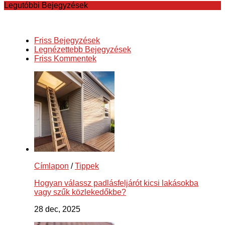
Legutóbbi Bejegyzések
Friss Bejegyzések
Legnézettebb Bejegyzések
Friss Kommentek
Címlapon
/
Tippek
Hogyan válassz padlásfeljárót kicsi lakásokba
vagy szűk közlekedőkbe?
28 dec, 2025