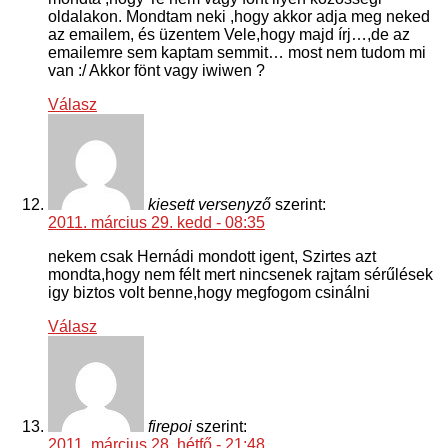
oldalakon. Mondtam neki ,hogy akkor adja meg neked
az emailem, és üzentem Vele,hogy majd írj…,de az
emailemre sem kaptam semmit… most nem tudom mi
van :/ Akkor fönt vagy iwiwen ?
Válasz
kiesett versenyző
szerint:
2011. március 29. kedd - 08:35
nekem csak Hernádi mondott igent, Szirtes azt
mondta,hogy nem félt mert nincsenek rajtam sérűlések
igy biztos volt benne,hogy megfogom csinálni
Válasz
firepoi
szerint:
2011. március 28. hétfő - 21:48