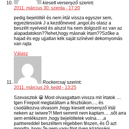
kiesett versenyző
szerint:
2011. március 30. szerda - 17:20
pedig bejelöltél és nem írtál vissza egyszer sem,
egyeztessünk J a kezdőneved ,angol,és olasz a
beszélt nyelveid és alszol ha nem dolgozól ez van az
alapadatokon??lehet,hogy másnak írtam??Szőke a
hajad és egy ujjatlan kék saját színével dekornyomás
van rajta
Válasz
Rockercsaj
szerint:
2011. március 29. kedd - 13:25
Szevasztok 😀 Most olvasgattam vissza mit írtatok …
Igen Firepoit megtaláltam a fészbúkon…, és
csodálkozva olvasom ,hogy kiesett versenyző írtál
nekem az iwiwre?! Mert semmit nem kaptam… ,sőt arra
sem emlékszem ,hogy bejelöltelek volna… ,a
partnereddel beszéltem régebben fészen, és Ő azt
mondta ,hogy Te nem vagy fönt ilyen közösségi