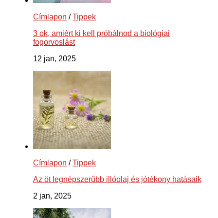
Címlapon
/
Tippek
3 ok, amiért ki kell próbálnod a biológiai
fogorvoslást
12 jan, 2025
Címlapon
/
Tippek
Az öt legnépszerűbb illóolaj és jótékony hatásaik
2 jan, 2025