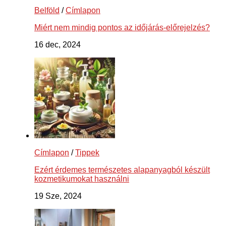
Belföld
/
Címlapon
Miért nem mindig pontos az időjárás-előrejelzés?
16 dec, 2024
Címlapon
/
Tippek
Ezért érdemes természetes alapanyagból készült
kozmetikumokat használni
19 Sze, 2024