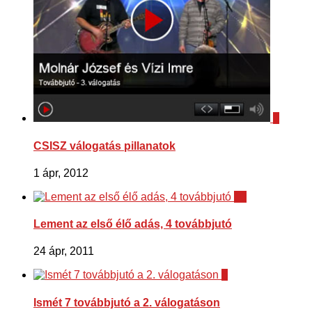
0
CSISZ válogatás pillanatok
1 ápr, 2012
10
Lement az első élő adás, 4 továbbjutó
24 ápr, 2011
5
Ismét 7 továbbjutó a 2. válogatáson