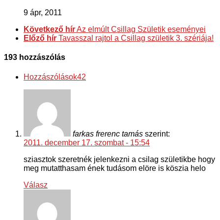
9 ápr, 2011
Következő hír
Az elmúlt Csillag Születik eseményei
Előző hír
Tavasszal rajtol a Csillag születik 3. szériája!
193 hozzászólás
Hozzászólások
42
farkas frerenc tamás
szerint:
2011. december 17. szombat - 15:54
sziasztok szeretnék jelenkezni a csilag születikbe hogy
meg mutatthasam ének tudásom elöre is köszia helo
Válasz