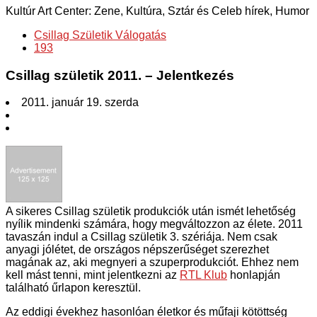
Kultúr Art Center: Zene, Kultúra, Sztár és Celeb hírek, Humor
Csillag Születik Válogatás
193
Csillag születik 2011. – Jelentkezés
2011. január 19. szerda
A sikeres Csillag születik produkciók után ismét lehetőség
nyílik mindenki számára, hogy megváltozzon az élete. 2011
tavaszán indul a Csillag születik 3. szériája. Nem csak
anyagi jólétet, de országos népszerűséget szerezhet
magának az, aki megnyeri a szuperprodukciót. Ehhez nem
kell mást tenni, mint jelentkezni az
RTL Klub
honlapján
található űrlapon keresztül.
Az eddigi évekhez hasonlóan életkor és műfaji kötöttség