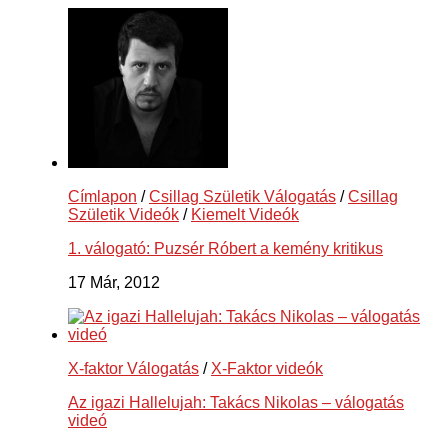
Címlapon
/
Csillag Születik Válogatás
/
Csillag
Születik Videók
/
Kiemelt Videók
1. válogató: Puzsér Róbert a kemény kritikus
17 Már, 2012
X-faktor Válogatás
/
X-Faktor videók
Az igazi Hallelujah: Takács Nikolas – válogatás
videó