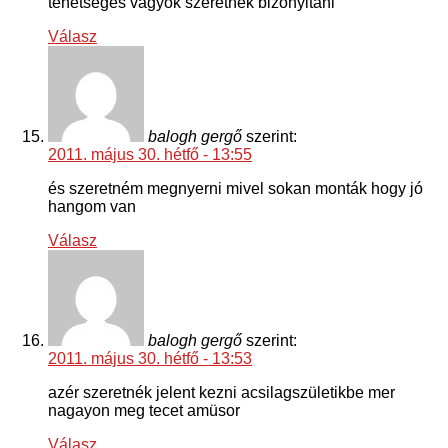
tehetséges vagyok szeretnék bizonyitani
Válasz
balogh gergő
szerint:
2011. május 30. hétfő - 13:55
és szeretném megnyerni mivel sokan monták hogy jó
hangom van
Válasz
balogh gergő
szerint:
2011. május 30. hétfő - 13:53
azér szeretnék jelent kezni acsilagszületikbe mer
nagayon meg tecet amüsor
Válasz