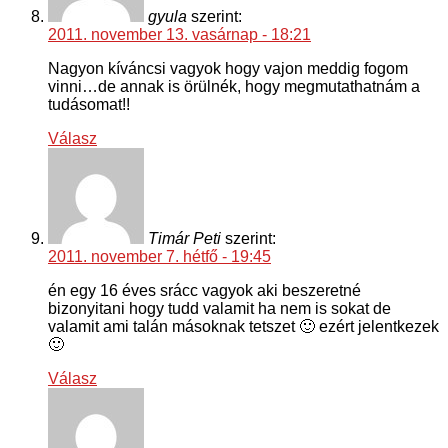
gyula
szerint:
2011. november 13. vasárnap - 18:21
Nagyon kíváncsi vagyok hogy vajon meddig fogom
vinni…de annak is örülnék, hogy megmutathatnám a
tudásomat!!
Válasz
Timár Peti
szerint:
2011. november 7. hétfő - 19:45
én egy 16 éves srácc vagyok aki beszeretné
bizonyitani hogy tudd valamit ha nem is sokat de
valamit ami talán másoknak tetszet 🙂 ezért jelentkezek
🙂
Válasz