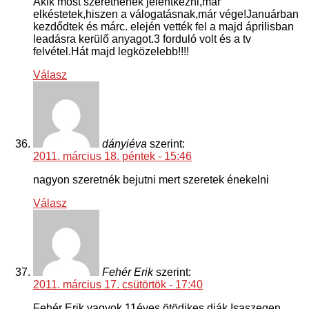
Akik most szeretnének jelentkezni,már
elkéstetek,hiszen a válogatásnak,már vége!Januárban
kezdődtek és márc. elején vették fel a majd áprilisban
leadásra kerülő anyagot.3 forduló volt és a tv
felvétel.Hát majd legközelebb!!!!
Válasz
dányiéva
szerint:
2011. március 18. péntek - 15:46
nagyon szeretnék bejutni mert szeretek énekelni
Válasz
Fehér Erik
szerint:
2011. március 17. csütörtök - 17:40
Fehér Erik vagyok 11éves ötödikes diák.Isaszegen