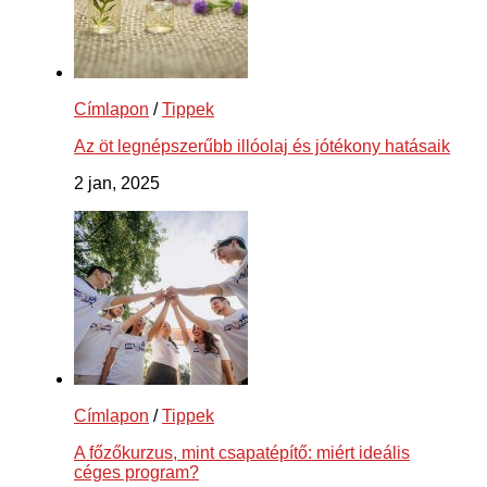
Címlapon
/
Tippek
Az öt legnépszerűbb illóolaj és jótékony hatásaik
2 jan, 2025
Címlapon
/
Tippek
A főzőkurzus, mint csapatépítő: miért ideális
céges program?