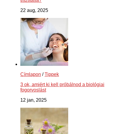
tisztítása?
22 aug, 2025
Címlapon
/
Tippek
3 ok, amiért ki kell próbálnod a biológiai
fogorvoslást
12 jan, 2025