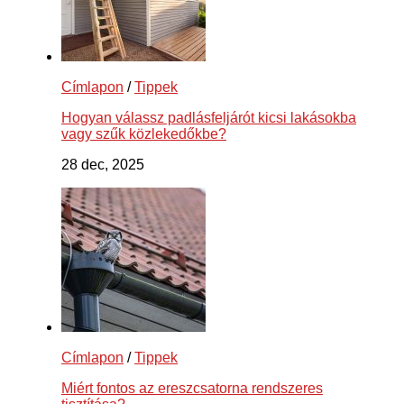
Címlapon
/
Tippek
Hogyan válassz padlásfeljárót kicsi lakásokba
vagy szűk közlekedőkbe?
28 dec, 2025
Címlapon
/
Tippek
Miért fontos az ereszcsatorna rendszeres