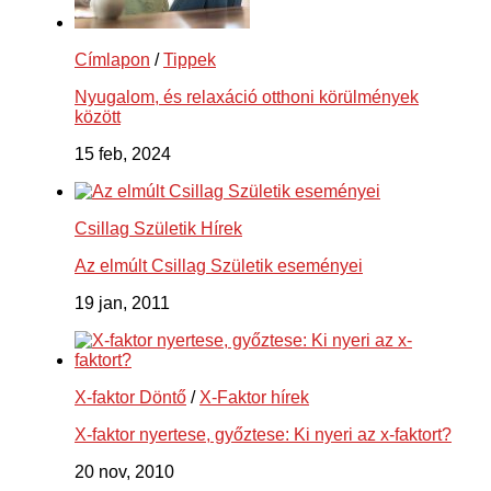
Címlapon
/
Tippek
Nyugalom, és relaxáció otthoni körülmények
között
15 feb, 2024
Csillag Születik Hírek
Az elmúlt Csillag Születik eseményei
19 jan, 2011
X-faktor Döntő
/
X-Faktor hírek
X-faktor nyertese, győztese: Ki nyeri az x-faktort?
20 nov, 2010