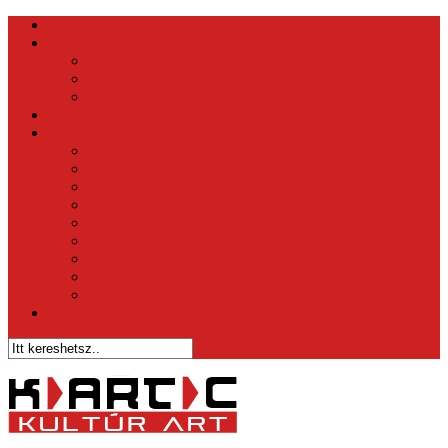
Kezdőlap
Hírközpont
Belföld
Külföld
Tippek
Videók
Sztár – Bulvár
1 perc és nyersz
Az Ének Iskolája
X-faktor
Csillag Születik
Éden Hotel
Megasztár
The Voice
Való Világ
Házasodna a Gazda
Vicc Magazin