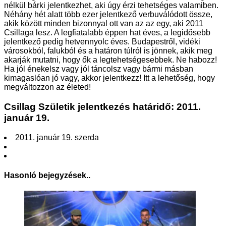
nélkül bárki jelentkezhet, aki úgy érzi tehetséges valamiben.
Néhány hét alatt több ezer jelentkező verbuválódott össze,
akik között minden bizonnyal ott van az az egy, aki 2011
Csillaga lesz. A legfiatalabb éppen hat éves, a legidősebb
jelentkező pedig hetvennyolc éves. Budapestről, vidéki
városokból, falukból és a határon túlról is jönnek, akik meg
akarják mutatni, hogy ők a legtehetségesebbek. Ne habozz!
Ha jól énekelsz vagy jól táncolsz vagy bármi másban
kimagaslóan jó vagy, akkor jelentkezz! Itt a lehetőség, hogy
megváltozzon az életed!
Csillag Születik jelentkezés határidő: 2011.
január 19.
2011. január 19. szerda
Hasonló bejegyzések..