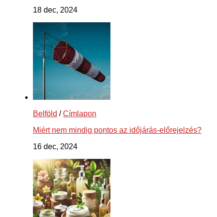
18 dec, 2024
Belföld
/
Címlapon
Miért nem mindig pontos az időjárás-előrejelzés?
16 dec, 2024