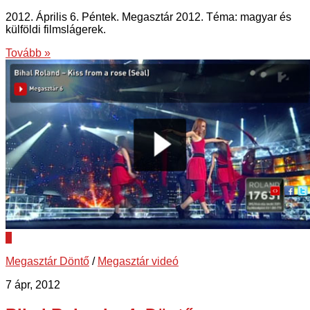
2012. Április 6. Péntek. Megasztár 2012. Téma: magyar és
külföldi filmslágerek.
Tovább »
0
Megasztár Döntő
/
Megasztár videó
7 ápr, 2012