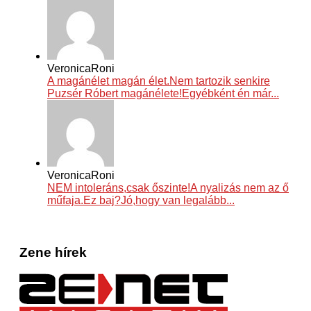
VeronicaRoni
A magánélet magán élet.Nem tartozik senkire
Puzsér Róbert magánélete!Egyébként én már...
VeronicaRoni
NEM intoleráns,csak őszinte!A nyalizás nem az ő
műfaja.Ez baj?Jó,hogy van legalább...
Zene hírek