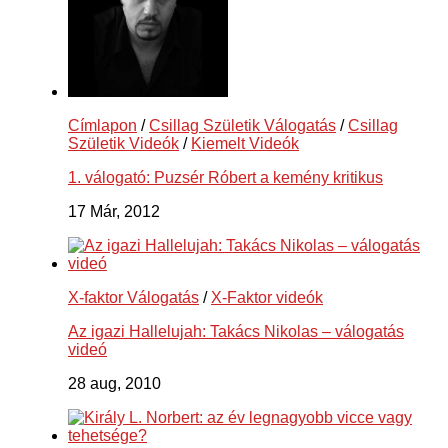
Címlapon
/
Csillag Születik Válogatás
/
Csillag
Születik Videók
/
Kiemelt Videók
1. válogató: Puzsér Róbert a kemény kritikus
17 Már, 2012
X-faktor Válogatás
/
X-Faktor videók
Az igazi Hallelujah: Takács Nikolas – válogatás
videó
28 aug, 2010