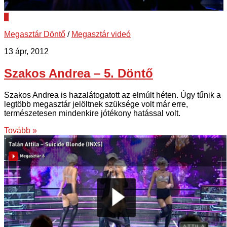
3
Megasztár Döntő
/
Megasztár videó
13 ápr, 2012
Szakos Andrea – 5. Döntő
Szakos Andrea is hazalátogatott az elmúlt héten. Úgy tűnik a
legtöbb megasztár jelöltnek szüksége volt már erre,
természetesen mindenkire jótékony hatással volt.
Tovább »