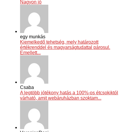
Nagyon jó
egy munkás
Kiemelkedő tehetség, mely határozott
értékrenddel és magyarságtudattal párosul.
Emellett...
Csaba
A legtöbb jótékony hatás a 100%-os étcsokiktól
várható, amit webáruházban szoktam...