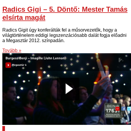
Radics Gigi – 5. Döntő: Mester Tamás
elsírta magát
Radics Gigit úgy konferálták fel a műsorvezetők, hogy a
világtörténelem eddigi legszenzációsabb dalát fogja előadni
a Megasztár 2012. színpadán.
Tovább »
0