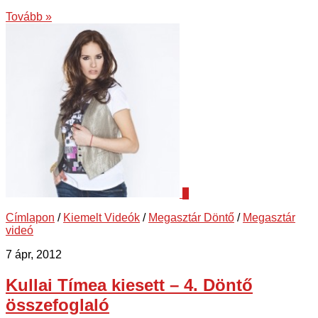
Tovább »
6
Címlapon
/
Kiemelt Videók
/
Megasztár Döntő
/
Megasztár
videó
7 ápr, 2012
Kullai Tímea kiesett – 4. Döntő
összefoglaló