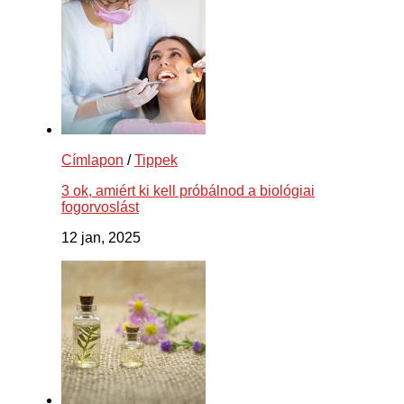
Címlapon
/
Tippek
3 ok, amiért ki kell próbálnod a biológiai
fogorvoslást
12 jan, 2025