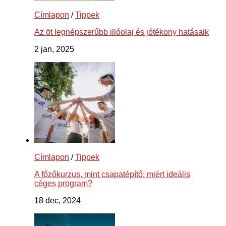
Címlapon
/
Tippek
Az öt legnépszerűbb illóolaj és jótékony hatásaik
2 jan, 2025
Címlapon
/
Tippek
A főzőkurzus, mint csapatépítő: miért ideális
céges program?
18 dec, 2024