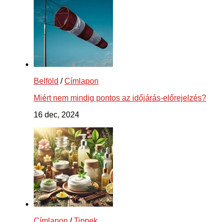
Belföld
/
Címlapon
Miért nem mindig pontos az időjárás-előrejelzés?
16 dec, 2024
Címlapon
/
Tippek