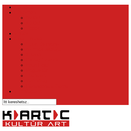
Kezdőlap
Hírközpont
Belföld
Külföld
Tippek
Videók
Sztár – Bulvár
1 perc és nyersz
Az Ének Iskolája
X-faktor
Csillag Születik
Éden Hotel
Megasztár
The Voice
Való Világ
Házasodna a Gazda
Vicc Magazin