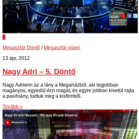
3
Megasztár Döntő
/
Megasztár videó
13 ápr, 2012
Nagy Adri – 5. Döntő
Nagy Adrienn az a lány a Megaházból, aki legjobban
magányos, egyedül érzi magát, és egyre jobban kivetül rajta
a pasihiány, tudtuk meg a kisfilmből.
Tovább »