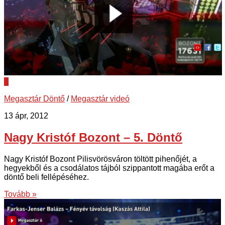
0
Megasztár Döntő
/
Megasztár videó
13 ápr, 2012
Nagy Kristóf Bozont – 5. Döntő
Nagy Kristóf Bozont Pilisvörösváron töltött pihenőjét, a
hegyekből és a csodálatos tájból szippantott magába erőt a
döntő beli fellépéséhez.
Tovább »