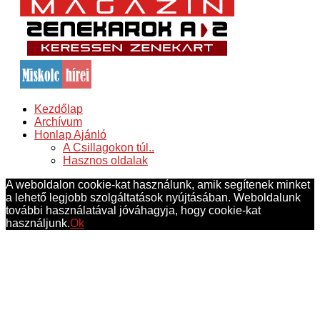
Kezdőlap
Archívum
Honlap Ajánló
A Csillagokon túl..
Hasznos oldalak
A weboldalon cookie-kat használunk, amik segítenek minket
a lehető legjobb szolgáltatások nyújtásában. Weboldalunk
további használatával jóváhagyja, hogy cookie-kat
használjunk.
Ok