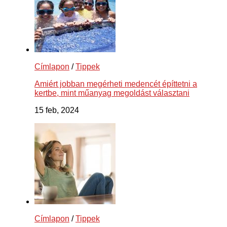
Címlapon
/
Tippek
Amiért jobban megérheti medencét építtetni a
kertbe, mint műanyag megoldást választani
15 feb, 2024
Címlapon
/
Tippek