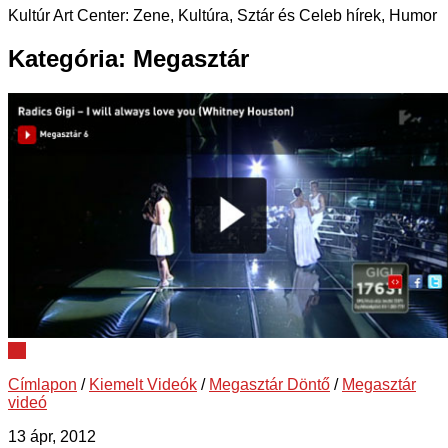
Kultúr Art Center: Zene, Kultúra, Sztár és Celeb hírek, Humor
Kategória:
Megasztár
27
Címlapon
/
Kiemelt Videók
/
Megasztár Döntő
/
Megasztár
videó
13 ápr, 2012