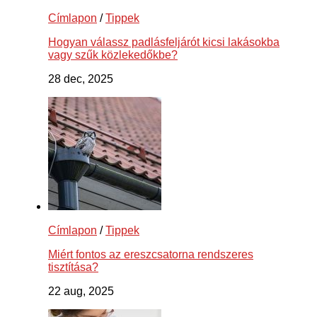
Címlapon
/
Tippek
Hogyan válassz padlásfeljárót kicsi lakásokba
vagy szűk közlekedőkbe?
28 dec, 2025
Címlapon
/
Tippek
Miért fontos az ereszcsatorna rendszeres
tisztítása?
22 aug, 2025