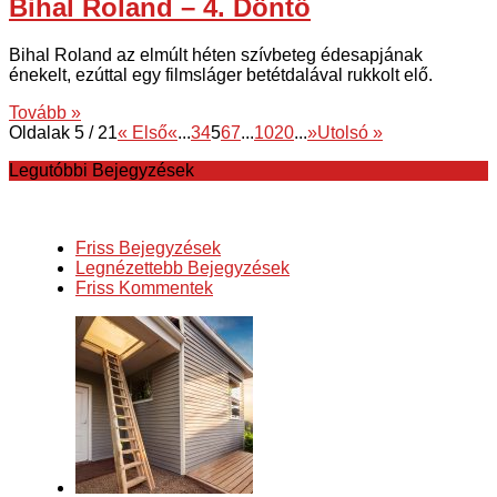
Bihal Roland – 4. Döntő
Bihal Roland az elmúlt héten szívbeteg édesapjának
énekelt, ezúttal egy filmsláger betétdalával rukkolt elő.
Tovább »
Oldalak 5 / 21
« Első
«
...
3
4
5
6
7
...
10
20
...
»
Utolsó »
Legutóbbi Bejegyzések
Friss Bejegyzések
Legnézettebb Bejegyzések
Friss Kommentek