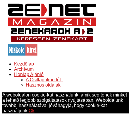
Kezdőlap
Archívum
Honlap Ajánló
A Csillagokon túl..
Hasznos oldalak
A weboldalon cookie-kat használunk, amik segítenek minket
a lehető legjobb szolgáltatások nyújtásában. Weboldalunk
további használatával jóváhagyja, hogy cookie-kat
használjunk.
Ok