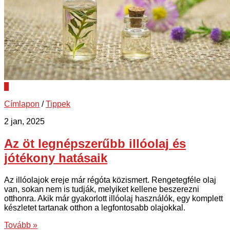
0
Címlapon
/
Tippek
2 jan, 2025
Az öt legnépszerűbb illóolaj és
jótékony hatásaik
Az illóolajok ereje már régóta közismert. Rengetegféle olaj
van, sokan nem is tudják, melyiket kellene beszerezni
otthonra. Akik már gyakorlott illóolaj használók, egy komplett
készletet tartanak otthon a legfontosabb olajokkal.
Tovább »