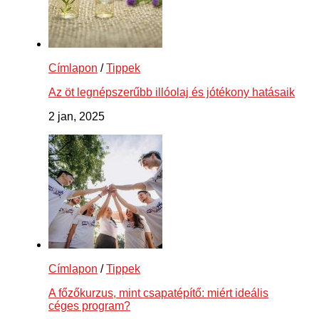
Címlapon
/
Tippek
Az öt legnépszerűbb illóolaj és jótékony hatásaik
2 jan, 2025
Címlapon
/
Tippek
A főzőkurzus, mint csapatépítő: miért ideális
céges program?