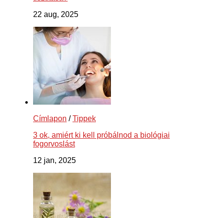
22 aug, 2025
Címlapon
/
Tippek
3 ok, amiért ki kell próbálnod a biológiai
fogorvoslást
12 jan, 2025