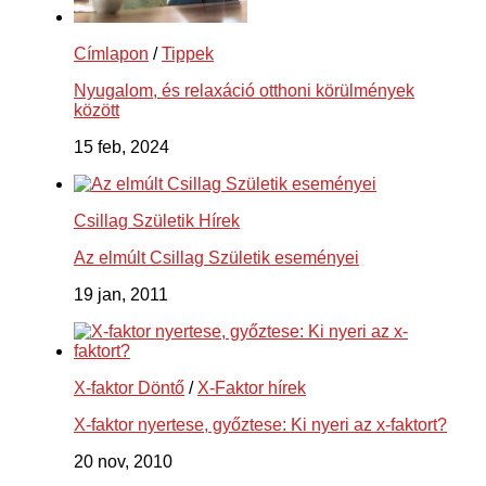
Címlapon
/
Tippek
Nyugalom, és relaxáció otthoni körülmények
között
15 feb, 2024
Csillag Születik Hírek
Az elmúlt Csillag Születik eseményei
19 jan, 2011
X-faktor Döntő
/
X-Faktor hírek
X-faktor nyertese, győztese: Ki nyeri az x-faktort?
20 nov, 2010