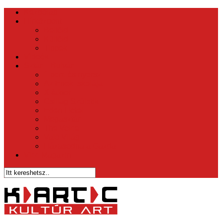
Kezdőlap
Hírközpont
Belföld
Külföld
Tippek
Videók
Sztár – Bulvár
1 perc és nyersz
Az Ének Iskolája
X-faktor
Csillag Születik
Éden Hotel
Megasztár
The Voice
Való Világ
Házasodna a Gazda
Vicc Magazin