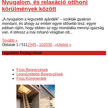
Nyugalom, és relaxáció otthoni
körülmények között
„A nyugalom a legszebb ajándék” – szokták gyakran
mondani, és ahogy az ember egyre idősebb lesz, egyre
jobban rájön, hogy ebben az egy mondatba mennyi igazság
van. A stressz a mai rohanó világban ott...
Tovább »
Oldalak 1 / 51
1
2
3
4
5
...
10
20
30
...
»
Utolsó »
Legutóbbi Bejegyzések
Friss Bejegyzések
Legnézettebb Bejegyzések
Friss Kommentek