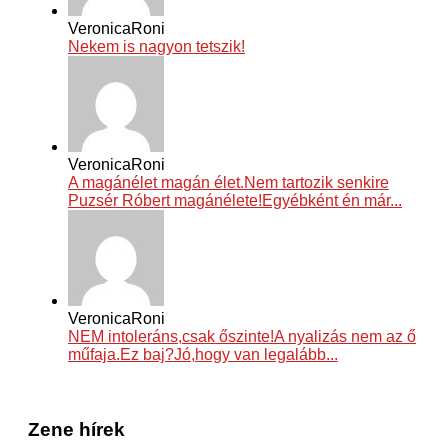
VeronicaRoni
Nekem is nagyon tetszik!
VeronicaRoni
A magánélet magán élet.Nem tartozik senkire
Puzsér Róbert magánélete!Egyébként én már...
VeronicaRoni
NEM intoleráns,csak őszinte!A nyalizás nem az ő
műfaja.Ez baj?Jó,hogy van legalább...
Zene hírek