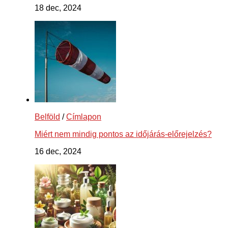
18 dec, 2024
Belföld
/
Címlapon
Miért nem mindig pontos az időjárás-előrejelzés?
16 dec, 2024