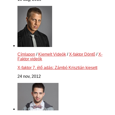
Címlapon
/
Kiemelt Videók
/
X-faktor Döntő
/
X-
Faktor videók
X-faktor 7. élő adás: Zámbó Krisztián kiesett
24 nov, 2012