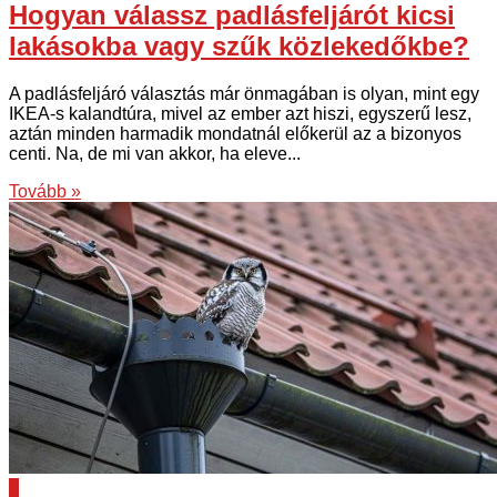
Hogyan válassz padlásfeljárót kicsi
lakásokba vagy szűk közlekedőkbe?
A padlásfeljáró választás már önmagában is olyan, mint egy
IKEA-s kalandtúra, mivel az ember azt hiszi, egyszerű lesz,
aztán minden harmadik mondatnál előkerül az a bizonyos
centi. Na, de mi van akkor, ha eleve...
Tovább »
0