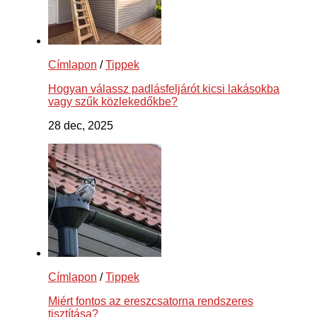
Címlapon
/
Tippek
Hogyan válassz padlásfeljárót kicsi lakásokba
vagy szűk közlekedőkbe?
28 dec, 2025
Címlapon
/
Tippek
Miért fontos az ereszcsatorna rendszeres
tisztítása?