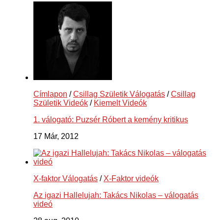
Címlapon
/
Csillag Születik Válogatás
/
Csillag
Születik Videók
/
Kiemelt Videók
1. válogató: Puzsér Róbert a kemény kritikus
17 Már, 2012
X-faktor Válogatás
/
X-Faktor videók
Az igazi Hallelujah: Takács Nikolas – válogatás
videó