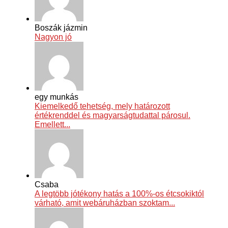
Boszák jázmin
Nagyon jó
egy munkás
Kiemelkedő tehetség, mely határozott
értékrenddel és magyarságtudattal párosul.
Emellett...
Csaba
A legtöbb jótékony hatás a 100%-os étcsokiktól
várható, amit webáruházban szoktam...