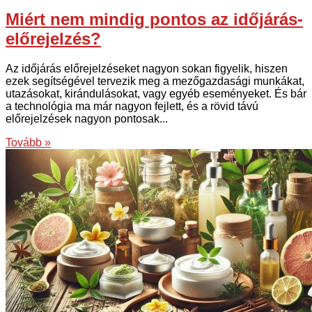
Miért nem mindig pontos az időjárás-
előrejelzés?
Az időjárás előrejelzéseket nagyon sokan figyelik, hiszen
ezek segítségével tervezik meg a mezőgazdasági munkákat,
utazásokat, kirándulásokat, vagy egyéb eseményeket. És bár
a technológia ma már nagyon fejlett, és a rövid távú
előrejelzések nagyon pontosak...
Tovább »