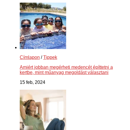
Címlapon
/
Tippek
Amiért jobban megérheti medencét építtetni a
kertbe, mint műanyag megoldást választani
15 feb, 2024