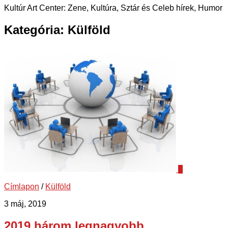
Kultúr Art Center: Zene, Kultúra, Sztár és Celeb hírek, Humor
Kategória:
Külföld
0
Címlapon
/
Külföld
3 máj, 2019
2019 három legnagyobb