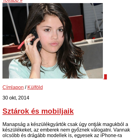
Tovább »
0
Címlapon
/
Külföld
30 okt, 2014
Sztárok és mobiljaik
Manapság a készülékgyártók csak úgy ontják magukból a
készülékeket, az emberek nem győznek válogatni. Vannak
olcsóbb és drágább modellek is, egyesek az iPhone-ra