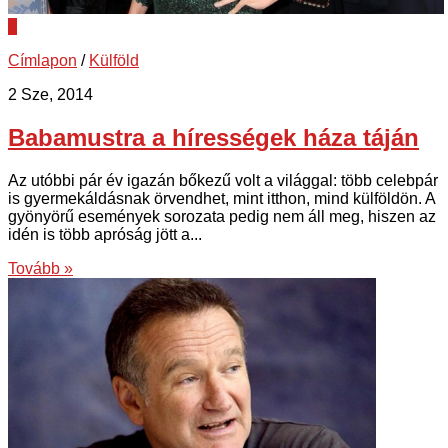
0
Címlapon
/
Külföld
2 Sze, 2014
Babamustra a hírességek háza táján
Az utóbbi pár év igazán bőkezű volt a világgal: több celebpár
is gyermekáldásnak örvendhet, mint itthon, mind külföldön. A
gyönyörű események sorozata pedig nem áll meg, hiszen az
idén is több apróság jött a...
Tovább »