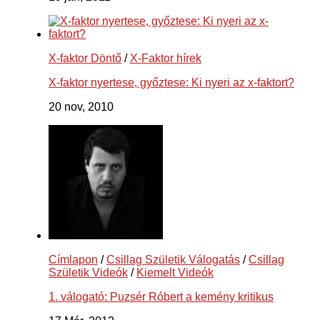
X-faktor Döntő
/
X-Faktor hírek
X-faktor nyertese, győztese: Ki nyeri az x-faktort?
20 nov, 2010
Címlapon
/
Csillag Születik Válogatás
/
Csillag
Születik Videók
/
Kiemelt Videók
1. válogató: Puzsér Róbert a kemény kritikus