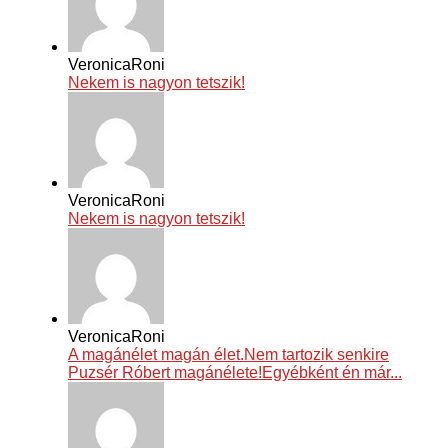
VeronicaRoni
Nekem is nagyon tetszik!
VeronicaRoni
Nekem is nagyon tetszik!
VeronicaRoni
A magánélet magán élet.Nem tartozik senkire
Puzsér Róbert magánélete!Egyébként én már...