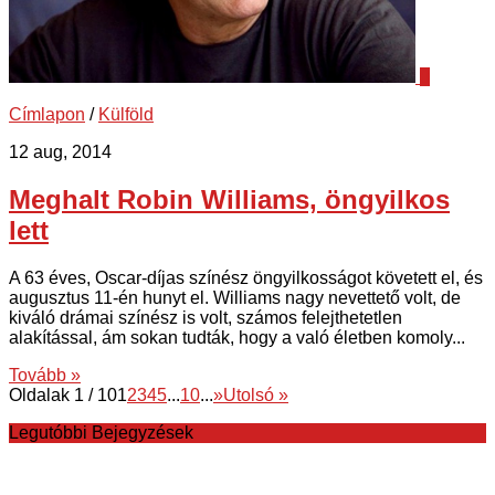
0
Címlapon
/
Külföld
12 aug, 2014
Meghalt Robin Williams, öngyilkos
lett
A 63 éves, Oscar-díjas színész öngyilkosságot követett el, és
augusztus 11-én hunyt el. Williams nagy nevettető volt, de
kiváló drámai színész is volt, számos felejthetetlen
alakítással, ám sokan tudták, hogy a való életben komoly...
Tovább »
Oldalak 1 / 10
1
2
3
4
5
...
10
...
»
Utolsó »
Legutóbbi Bejegyzések