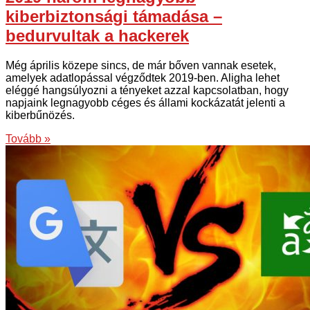
kiberbiztonsági támadása –
bedurvultak a hackerek
Még április közepe sincs, de már bőven vannak esetek,
amelyek adatlopással végződtek 2019-ben. Aligha lehet
eléggé hangsúlyozni a tényeket azzal kapcsolatban, hogy
napjaink legnagyobb céges és állami kockázatát jelenti a
kiberbűnözés.
Tovább »