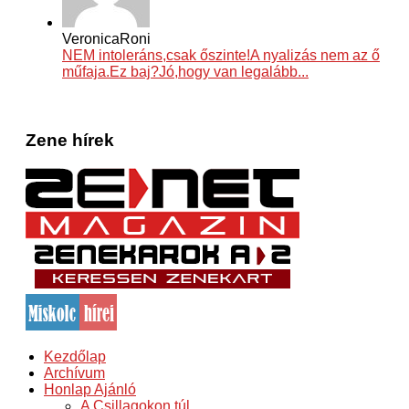
VeronicaRoni
NEM intoleráns,csak őszinte!A nyalizás nem az ő
műfaja.Ez baj?Jó,hogy van legalább...
Zene hírek
Kezdőlap
Archívum
Honlap Ajánló
A Csillagokon túl..