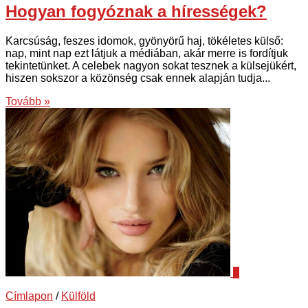
Hogyan fogyóznak a hírességek?
Karcsúság, feszes idomok, gyönyörű haj, tökéletes külső:
nap, mint nap ezt látjuk a médiában, akár merre is fordítjuk
tekintetünket. A celebek nagyon sokat tesznek a külsejükért,
hiszen sokszor a közönség csak ennek alapján tudja...
Tovább »
0
Címlapon
/
Külföld