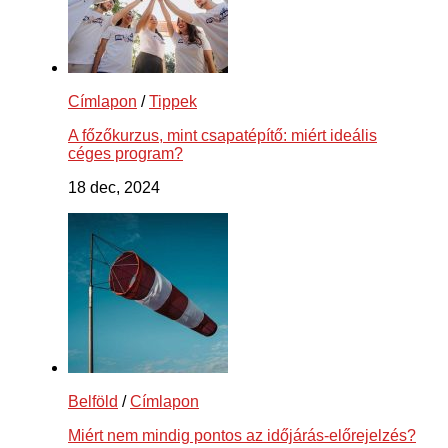
Címlapon
/
Tippek
A főzőkurzus, mint csapatépítő: miért ideális
céges program?
18 dec, 2024
Belföld
/
Címlapon
Miért nem mindig pontos az időjárás-előrejelzés?