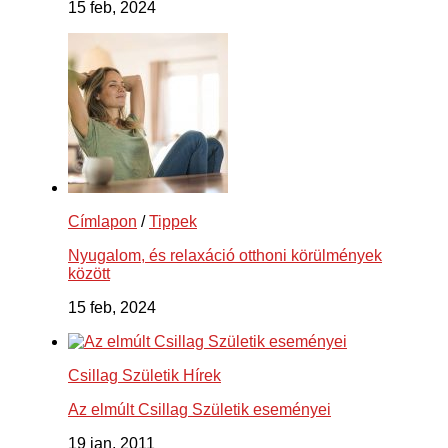
15 feb, 2024
Címlapon
/
Tippek
Nyugalom, és relaxáció otthoni körülmények
között
15 feb, 2024
Csillag Születik Hírek
Az elmúlt Csillag Születik eseményei
19 jan, 2011