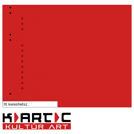
Kezdőlap
Hírközpont
Belföld
Külföld
Tippek
Videók
Sztár – Bulvár
1 perc és nyersz
Az Ének Iskolája
X-faktor
Csillag Születik
Éden Hotel
Megasztár
The Voice
Való Világ
Házasodna a Gazda
Vicc Magazin