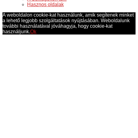
Hasznos oldalak
A weboldalon cookie-kat használunk, amik segítenek minket
a lehető legjobb szolgáltatások nyújtásában. Weboldalunk
további használatával jóváhagyja, hogy cookie-kat
használjunk.
Ok