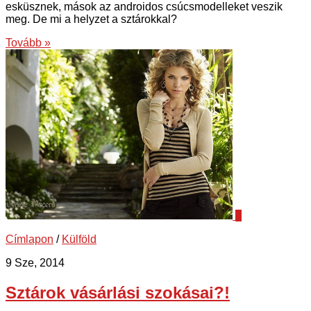
esküsznek, mások az androidos csúcsmodelleket veszik
meg. De mi a helyzet a sztárokkal?
Tovább »
0
Címlapon
/
Külföld
9 Sze, 2014
Sztárok vásárlási szokásai?!