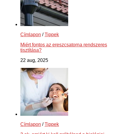
Címlapon
/
Tippek
Miért fontos az ereszcsatorna rendszeres
tisztítása?
22 aug, 2025
Címlapon
/
Tippek