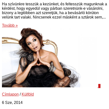
Ha szívünkre tesszük a kezünket, és feltesszük magunknak a
kérdést, hogy egyedül vagy párban szeretnünk-e vásárolni,
bizony a legtöbben azt szeretjük, ha a bevásárló körúton
velünk tart valaki. Nincsenek ezzel másként a sztárok sem,...
Tovább »
0
Címlapon
/
Külföld
6 Sze, 2014