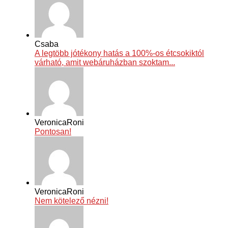
Csaba
A legtöbb jótékony hatás a 100%-os étcsokiktól
várható, amit webáruházban szoktam...
VeronicaRoni
Pontosan!
VeronicaRoni
Nem kötelező nézni!