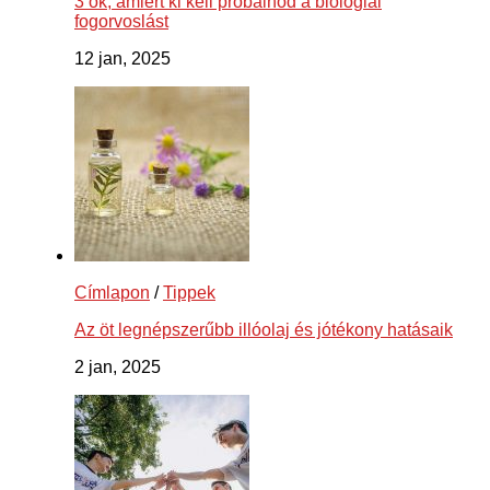
3 ok, amiért ki kell próbálnod a biológiai
fogorvoslást
12 jan, 2025
Címlapon
/
Tippek
Az öt legnépszerűbb illóolaj és jótékony hatásaik
2 jan, 2025