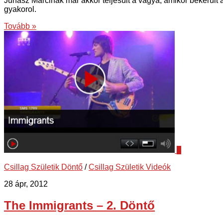
Juhász Marcinak már akkor teljesült a vágya, amikor bekerült a
gyakorol.
Tovább »
1
Csillag Születik Döntő
/
Csillag Születik Videók
28 ápr, 2012
The Immigrants – 2. Döntő