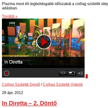
Plazma most éli legboldogabb időszakát a csillag születik idej
adásban.
Tovább »
0
Csillag Születik Döntő
/
Csillag Születik Videók
28 ápr, 2012
In Diretta – 2. Döntő