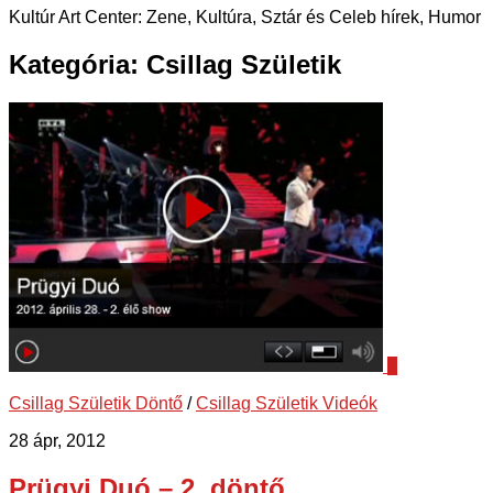
Kultúr Art Center: Zene, Kultúra, Sztár és Celeb hírek, Humor
Kategória:
Csillag Születik
2
Csillag Születik Döntő
/
Csillag Születik Videók
28 ápr, 2012
Prügyi Duó – 2. döntő