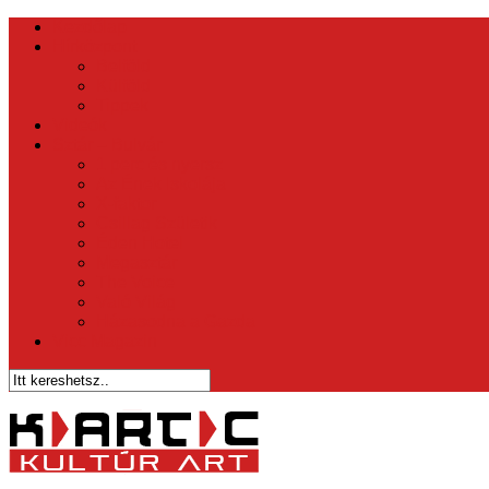
Kezdőlap
Hírközpont
Belföld
Külföld
Tippek
Videók
Sztár – Bulvár
1 perc és nyersz
Az Ének Iskolája
X-faktor
Csillag Születik
Éden Hotel
Megasztár
The Voice
Való Világ
Házasodna a Gazda
Vicc Magazin