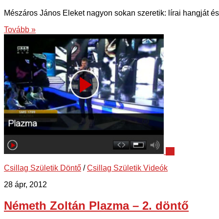
Mészáros János Eleket nagyon sokan szeretik: lírai hangját és
Tovább »
19
Csillag Születik Döntő
/
Csillag Születik Videók
28 ápr, 2012
Németh Zoltán Plazma – 2. döntő