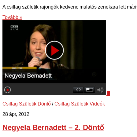
A csillag születik rajongók kedvenc mulatós zenekara lett máris
Tovább »
0
Csillag Születik Döntő
/
Csillag Születik Videók
28 ápr, 2012
Negyela Bernadett – 2. Döntő