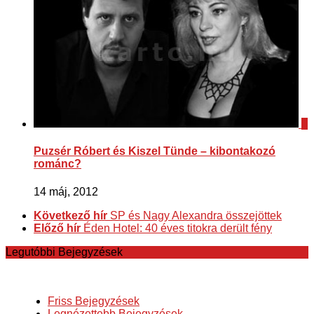
1
Puzsér Róbert és Kiszel Tünde – kibontakozó
románc?
14 máj, 2012
Következő hír
SP és Nagy Alexandra összejöttek
Előző hír
Éden Hotel: 40 éves titokra derült fény
Legutóbbi Bejegyzések
Friss Bejegyzések
Legnézettebb Bejegyzések