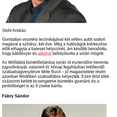
Stohl András
Gondatlan vezetési technikájával két vétlen autót sodort
magával a színész, két éve. Még a hatóságok kiérkezése
előtt elhagyta a baleset helyszínét, ám később bevallotta,
hogy kábítószer és
alkohol
befolyásolta a volán mögött.
Az ítélőtábla büntetőeljárása során öt esztendőre bevonta
jogosítványát, valamint tíz hónap fegyházban letöltendő
szabadságvesztésre ítélte Bucit – jó magaviselete révén
azonban félidőben szabadlábra helyezték. Ezen felül több
százezret kellett kicsengetnie büntetés gyanánt, és a
perköltséget is az ő zsebe bánta.
Fábry Sándor