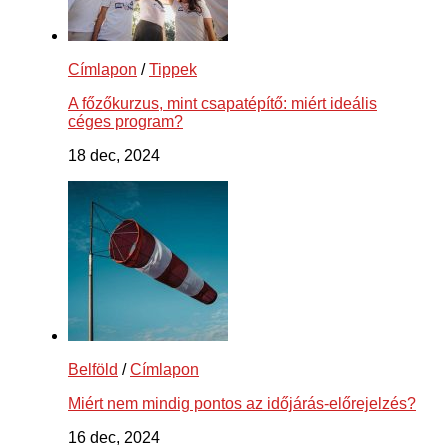
Címlapon
/
Tippek
A főzőkurzus, mint csapatépítő: miért ideális
céges program?
18 dec, 2024
Belföld
/
Címlapon
Miért nem mindig pontos az időjárás-előrejelzés?
16 dec, 2024