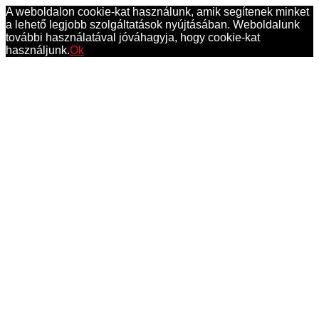
A weboldalon cookie-kat használunk, amik segítenek minket
a lehető legjobb szolgáltatások nyújtásában. Weboldalunk
további használatával jóváhagyja, hogy cookie-kat
használjunk.
Ok