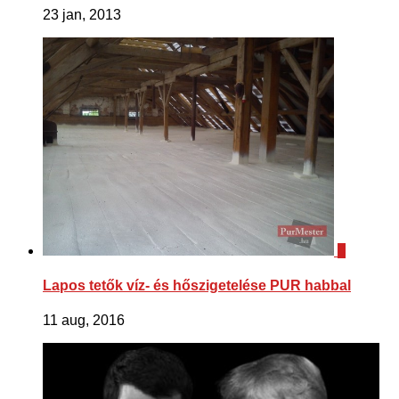
23 jan, 2013
0
Lapos tetők víz- és hőszigetelése PUR habbal
11 aug, 2016