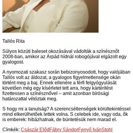
Tallós Rita
Súlyos közúti baleset okozásával vádolták a színésznőt
2008-ban, amikor az Árpád hídnál robogójával elgázolt egy
gyalogost.
A nyomozati szakasz során bebizonyosodott, hogy valójában
Tallós volt az áldozat, a gyalogos figyelmetlensége okán
történt meg a baj. Ennek ellenére a férfi felgyógyulását
követően még egy kísérletet tett arra, hogy kártérítést
fizettessen a színésznővel – amit azonban bírósági
határozattal vétóztak meg.
S hogy mi a tanulság? A szerencsétlenségek körültekintéssel
mind elkerülhetőek lettek volna. S celebek ide, vagy oda, ők
is emberek: hibázhatnak, de büntetésük nem marad el.
Címkék:
Császár Előd
Fábry Sándor
Fenyő Iván
Stohl