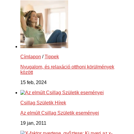
Címlapon
/
Tippek
Nyugalom, és relaxáció otthoni körülmények
között
15 feb, 2024
Csillag Születik Hírek
Az elmúlt Csillag Születik eseményei
19 jan, 2011