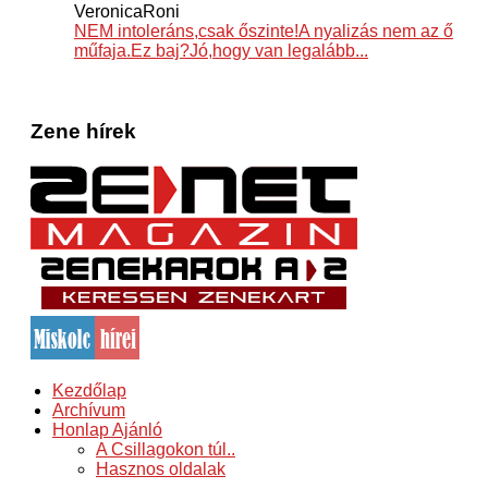
VeronicaRoni
NEM intoleráns,csak őszinte!A nyalizás nem az ő
műfaja.Ez baj?Jó,hogy van legalább...
Zene hírek
Kezdőlap
Archívum
Honlap Ajánló
A Csillagokon túl..
Hasznos oldalak