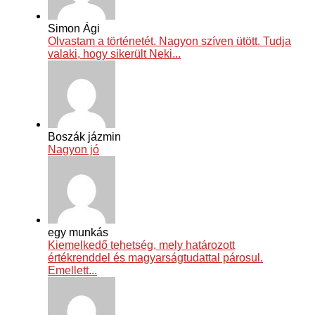
Simon Ági
Olvastam a történetét. Nagyon szíven ütött. Tudja
valaki, hogy sikerült Neki...
Boszák jázmin
Nagyon jó
egy munkás
Kiemelkedő tehetség, mely határozott
értékrenddel és magyarságtudattal párosul.
Emellett...