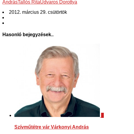
András
Tallós Rita
Udvaros Dorottya
2012. március 29. csütörtök
Hasonló bejegyzések..
0
Szívműtétre vár Várkonyi András