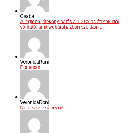
Csaba
A legtöbb jótékony hatás a 100%-os étcsokiktól
várható, amit webáruházban szoktam...
VeronicaRoni
Pontosan!
VeronicaRoni
Nem kötelező nézni!