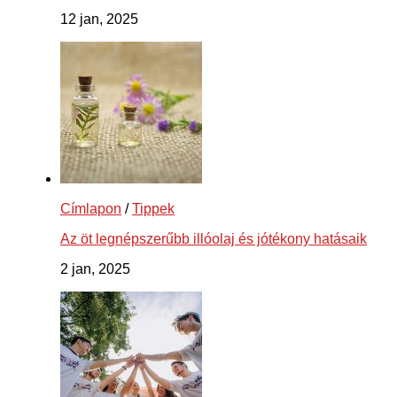
12 jan, 2025
Címlapon
/
Tippek
Az öt legnépszerűbb illóolaj és jótékony hatásaik
2 jan, 2025