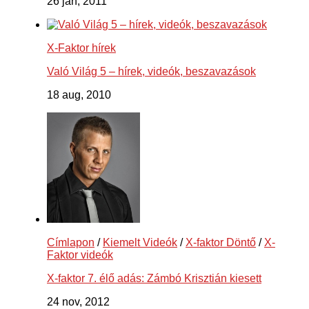
26 jan, 2011
X-Faktor hírek
Való Világ 5 – hírek, videók, beszavazások
18 aug, 2010
Címlapon
/
Kiemelt Videók
/
X-faktor Döntő
/
X-
Faktor videók
X-faktor 7. élő adás: Zámbó Krisztián kiesett
24 nov, 2012