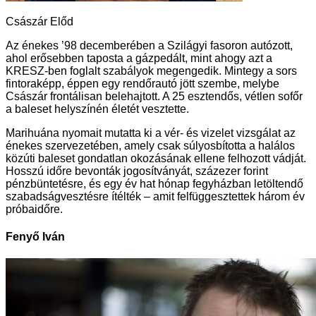
Császár Előd
Az énekes ’98 decemberében a Szilágyi fasoron autózott,
ahol erősebben taposta a gázpedált, mint ahogy azt a
KRESZ-ben foglalt szabályok megengedik. Mintegy a sors
fintoraképp, éppen egy rendőrautó jött szembe, melybe
Császár frontálisan belehajtott. A 25 esztendős, vétlen sofőr
a baleset helyszínén életét vesztette.
Marihuána nyomait mutatta ki a vér- és vizelet vizsgálat az
énekes szervezetében, amely csak súlyosbította a halálos
közúti baleset gondatlan okozásának ellene felhozott vádját.
Hosszú időre bevonták jogosítványát, százezer forint
pénzbüntetésre, és egy év hat hónap fegyházban letöltendő
szabadságvesztésre ítélték – amit felfüggesztettek három év
próbaidőre.
Fenyő Iván