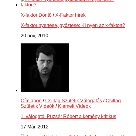
X-faktor Döntő
/
X-Faktor hírek
X-faktor nyertese, győztese: Ki nyeri az x-faktort?
20 nov, 2010
Címlapon
/
Csillag Születik Válogatás
/
Csillag
Születik Videók
/
Kiemelt Videók
1. válogató: Puzsér Róbert a kemény kritikus
17 Már, 2012