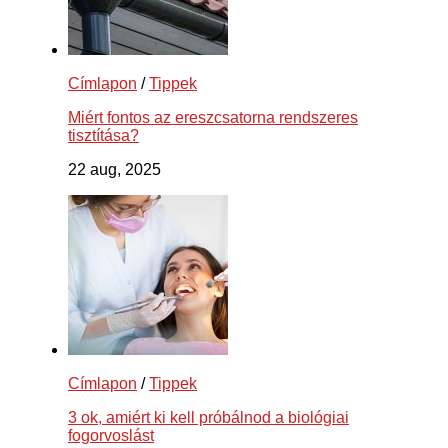
Címlapon
/
Tippek
Miért fontos az ereszcsatorna rendszeres
tisztítása?
22 aug, 2025
Címlapon
/
Tippek
3 ok, amiért ki kell próbálnod a biológiai
fogorvoslást