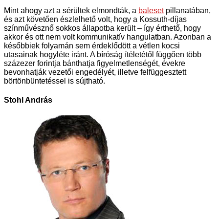
Mint ahogy azt a sérültek elmondták, a
baleset
pillanatában,
és azt követően észlelhető volt, hogy a Kossuth-díjas
színművésznő sokkos állapotba került – így érthető, hogy
akkor és ott nem volt kommunikatív hangulatban. Azonban a
későbbiek folyamán sem érdeklődött a vétlen kocsi
utasainak hogyléte iránt. A bíróság ítéletétől függően több
százezer forintja bánthatja figyelmetlenségét, évekre
bevonhatják vezetői engedélyét, illetve felfüggesztett
börtönbüntetéssel is sújtható.
Stohl András