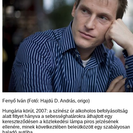
Fenyő Iván (Fotó: Hajdú D. András, origo)
Hungária körút, 2007: a színész úr alkoholos befolyásoltság
alatt fittyet hányva a sebességhatárokra áthajtott egy
kereszteződésen a közlekedési lámpa piros jelzésének
ellenére, minek következtében beleütközött egy szabályosan
haladó autóba.