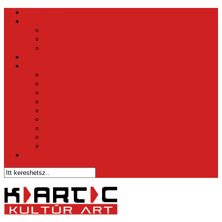
Kezdőlap
Hírközpont
Belföld
Külföld
Tippek
Videók
Sztár – Bulvár
1 perc és nyersz
Az Ének Iskolája
X-faktor
Csillag Születik
Éden Hotel
Megasztár
The Voice
Való Világ
Házasodna a Gazda
Vicc Magazin