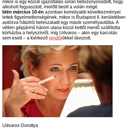
mikor is egy közúti igazoltatás során bebizonyosodott, hogy
alkoholt fogyasztott, mielőtt beült a volán mögé.
Idén március 10-én
azonban komolyabb következményei
lettek figyelmetlenségének, mikor is Budapest II. kerületében
autózva hátulról beleszaladt egy másik személyautóba. A
vétlen gépjármű három utasa közül kettőt mentő szállította
kórházba a helyszínről, míg Udvaros – akin egy karcolás
sem esett – a kiérkező
rendőr
ökkel távozott.
Udvaros Dorottya