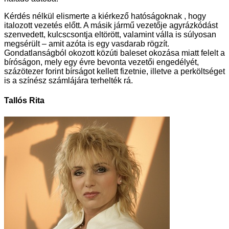
Kérdés nélkül elismerte a kiérkező hatóságoknak , hogy
italozott vezetés előtt. A másik jármű vezetője agyrázkódást
szenvedett, kulcscsontja eltörött, valamint válla is súlyosan
megsérült – amit azóta is egy vasdarab rögzít.
Gondatlanságból okozott közúti baleset okozása miatt felelt a
bíróságon, mely egy évre bevonta vezetői engedélyét,
százötezer forint bírságot kellett fizetnie, illetve a perköltséget
is a színész számlájára terhelték rá.
Tallós Rita