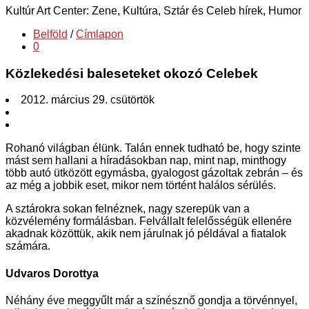
Kultúr Art Center: Zene, Kultúra, Sztár és Celeb hírek, Humor
Belföld
/
Címlapon
0
Közlekedési baleseteket okozó Celebek
2012. március 29. csütörtök
Rohanó világban élünk. Talán ennek tudható be, hogy szinte
mást sem hallani a híradásokban nap, mint nap, minthogy
több autó ütközött egymásba, gyalogost gázoltak zebrán – és
az még a jobbik eset, mikor nem történt halálos sérülés.
A sztárokra sokan felnéznek, nagy szerepük van a
közvélemény formálásban. Felvállalt felelősségük ellenére
akadnak közöttük, akik nem járulnak jó példával a fiatalok
számára.
Udvaros Dorottya
Néhány éve meggyűlt már a színésznő gondja a törvénnyel,