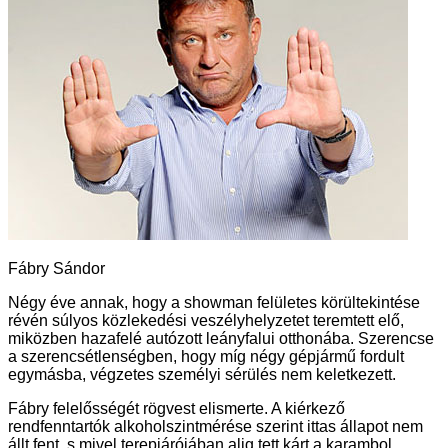
Fábry Sándor
Négy éve annak, hogy a showman felületes körültekintése
révén súlyos közlekedési veszélyhelyzetet teremtett elő,
miközben hazafelé autózott leányfalui otthonába. Szerencse
a szerencsétlenségben, hogy míg négy gépjármű fordult
egymásba, végzetes személyi sérülés nem keletkezett.
Fábry felelősségét rögvest elismerte. A kiérkező
rendfenntartók alkoholszintmérése szerint ittas állapot nem
állt fent, s mivel terepjárójában alig tett kárt a karambol,