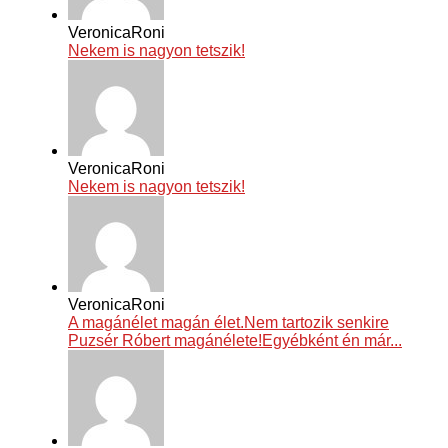
VeronicaRoni
Nekem is nagyon tetszik!
VeronicaRoni
Nekem is nagyon tetszik!
VeronicaRoni
A magánélet magán élet.Nem tartozik senkire
Puzsér Róbert magánélete!Egyébként én már...