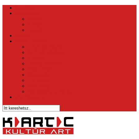
Kezdőlap
Hírközpont
Belföld
Külföld
Tippek
Videók
Sztár – Bulvár
1 perc és nyersz
Az Ének Iskolája
X-faktor
Csillag Születik
Éden Hotel
Megasztár
The Voice
Való Világ
Házasodna a Gazda
Vicc Magazin