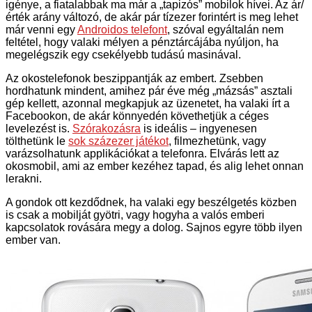
igénye, a fiatalabbak ma már a „tapizós” mobilok hívei. Az ár/
érték arány változó, de akár pár tízezer forintért is meg lehet
már venni egy
Androidos telefont
, szóval egyáltalán nem
feltétel, hogy valaki mélyen a pénztárcájába nyúljon, ha
megelégszik egy csekélyebb tudású masinával.
Az okostelefonok beszippantják az embert. Zsebben
hordhatunk mindent, amihez pár éve még „mázsás” asztali
gép kellett, azonnal megkapjuk az üzenetet, ha valaki írt a
Facebookon, de akár könnyedén követhetjük a céges
levelezést is.
Szórakozásra
is ideális – ingyenesen
tölthetünk le
sok százezer játékot
, filmezhetünk, vagy
varázsolhatunk applikációkat a telefonra. Elvárás lett az
okosmobil, ami az ember kezéhez tapad, és alig lehet onnan
lerakni.
A gondok ott kezdődnek, ha valaki egy beszélgetés közben
is csak a mobilját gyötri, vagy hogyha a valós emberi
kapcsolatok rovására megy a dolog. Sajnos egyre több ilyen
ember van.