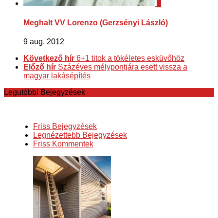
4
Meghalt VV Lorenzo (Gerzsényi László)
9 aug, 2012
Következő hír
6+1 titok a tökéletes esküvőhöz
Előző hír
Százéves mélypontjára esett vissza a
magyar lakásépítés
Legutóbbi Bejegyzések
Friss Bejegyzések
Legnézettebb Bejegyzések
Friss Kommentek