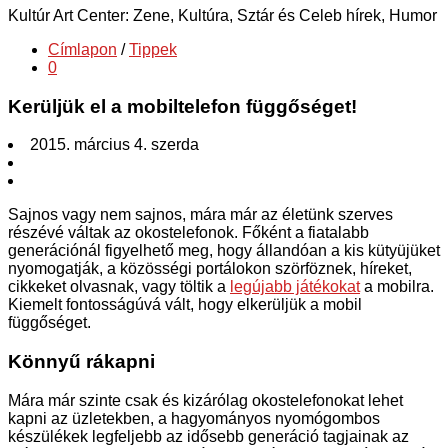
Kultúr Art Center: Zene, Kultúra, Sztár és Celeb hírek, Humor
Címlapon
/
Tippek
0
Kerüljük el a mobiltelefon függőséget!
2015. március 4. szerda
Sajnos vagy nem sajnos, mára már az életünk szerves
részévé váltak az okostelefonok. Főként a fiatalabb
generációnál figyelhető meg, hogy állandóan a kis kütyüjüket
nyomogatják, a közösségi portálokon szörföznek, híreket,
cikkeket olvasnak, vagy töltik a
legújabb játékokat
a mobilra.
Kiemelt fontosságúvá vált, hogy elkerüljük a mobil
függőséget.
Könnyű rákapni
Mára már szinte csak és kizárólag okostelefonokat lehet
kapni az üzletekben, a hagyományos nyomógombos
készülékek legfeljebb az idősebb generáció tagjainak az