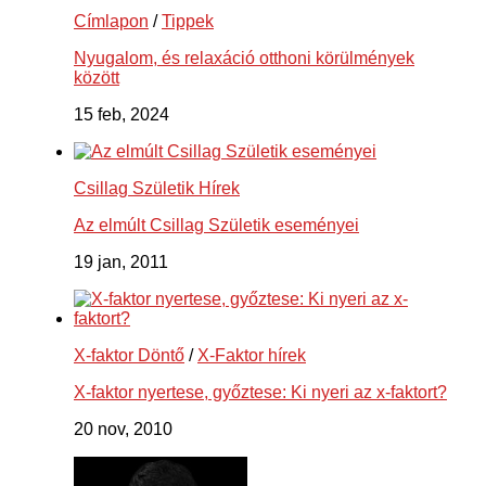
Címlapon
/
Tippek
Nyugalom, és relaxáció otthoni körülmények
között
15 feb, 2024
Csillag Születik Hírek
Az elmúlt Csillag Születik eseményei
19 jan, 2011
X-faktor Döntő
/
X-Faktor hírek
X-faktor nyertese, győztese: Ki nyeri az x-faktort?
20 nov, 2010