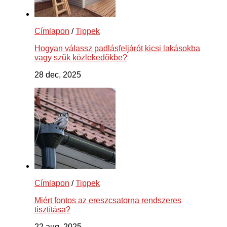
Címlapon
/
Tippek
Hogyan válassz padlásfeljárót kicsi lakásokba
vagy szűk közlekedőkbe?
28 dec, 2025
Címlapon
/
Tippek
Miért fontos az ereszcsatorna rendszeres
tisztítása?
22 aug, 2025