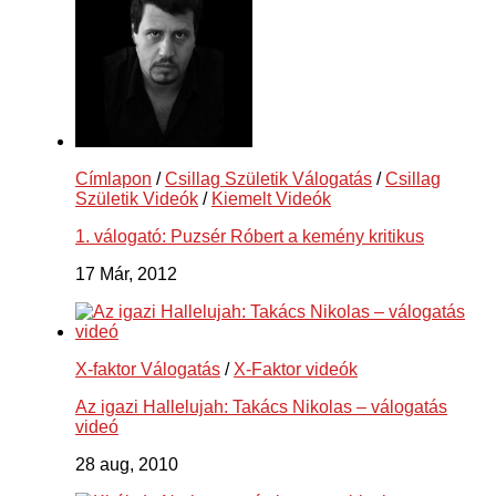
Címlapon
/
Csillag Születik Válogatás
/
Csillag
Születik Videók
/
Kiemelt Videók
1. válogató: Puzsér Róbert a kemény kritikus
17 Már, 2012
X-faktor Válogatás
/
X-Faktor videók
Az igazi Hallelujah: Takács Nikolas – válogatás
videó
28 aug, 2010