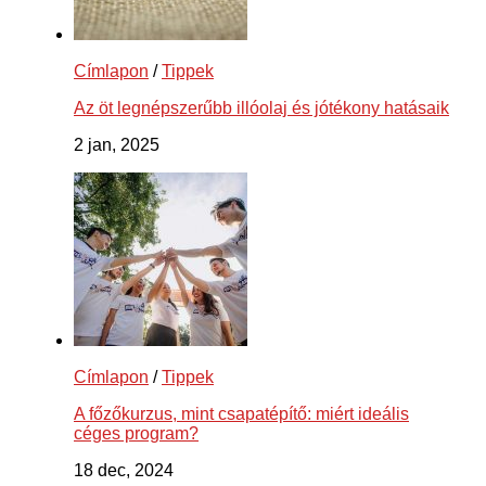
Címlapon
/
Tippek
Az öt legnépszerűbb illóolaj és jótékony hatásaik
2 jan, 2025
Címlapon
/
Tippek
A főzőkurzus, mint csapatépítő: miért ideális
céges program?
18 dec, 2024