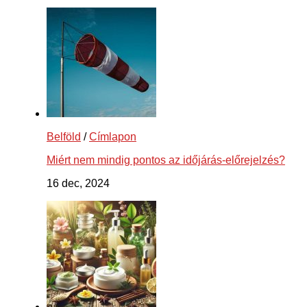
Belföld
/
Címlapon
Miért nem mindig pontos az időjárás-előrejelzés?
16 dec, 2024