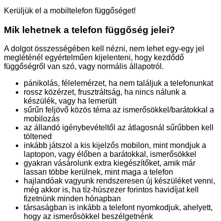
Kerüljük el a mobiltelefon függőséget!
Mik lehetnek a telefon függőség jelei?
A dolgot összességében kell nézni, nem lehet egy-egy jel
megléténél egyértelműen kijelenteni, hogy kezdődő
függőségről van szó, vagy normális állapotról.
pánikolás, félelemérzet, ha nem találjuk a telefonunkat
rossz közérzet, frusztráltság, ha nincs nálunk a
készülék, vagy ha lemerült
sűrűn feljövő közös téma az ismerősökkel/barátokkal a
mobilozás
az állandó igénybevételtől az átlagosnál sűrűbben kell
töltened
inkább játszol a kis kijelzős mobilon, mint mondjuk a
laptopon, vagy élőben a barátokkal, ismerősökkel
gyakran vásárolunk extra kiegészítőket, amik már
lassan többe kerülnek, mint maga a telefon
hajlandóak vagyunk rendszeresen új készüléket venni,
még akkor is, ha tíz-húszezer forintos havidíjat kell
fizetnünk minden hónapban
társaságban is inkább a telefont nyomkodjuk, ahelyett,
hogy az ismerősökkel beszélgetnénk