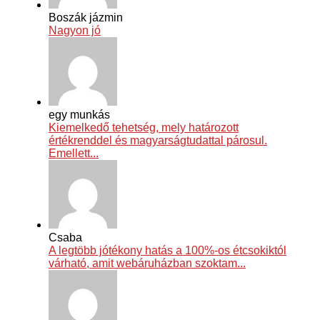
Boszák jázmin
Nagyon jó
egy munkás
Kiemelkedő tehetség, mely határozott
értékrenddel és magyarságtudattal párosul.
Emellett...
Csaba
A legtöbb jótékony hatás a 100%-os étcsokiktól
várható, amit webáruházban szoktam...