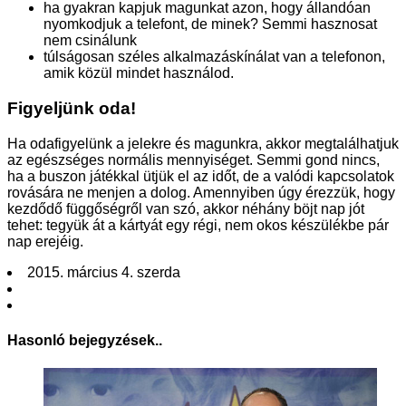
ha gyakran kapjuk magunkat azon, hogy állandóan
nyomkodjuk a telefont, de minek? Semmi hasznosat
nem csinálunk
túlságosan széles alkalmazáskínálat van a telefonon,
amik közül mindet használod.
Figyeljünk oda!
Ha odafigyelünk a jelekre és magunkra, akkor megtalálhatjuk
az egészséges normális mennyiséget. Semmi gond nincs,
ha a buszon játékkal ütjük el az időt, de a valódi kapcsolatok
rovására ne menjen a dolog. Amennyiben úgy érezzük, hogy
kezdődő függőségről van szó, akkor néhány böjt nap jót
tehet: tegyük át a kártyát egy régi, nem okos készülékbe pár
nap erejéig.
2015. március 4. szerda
Hasonló bejegyzések..