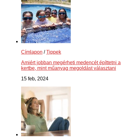
Címlapon
/
Tippek
Amiért jobban megérheti medencét építtetni a
kertbe, mint műanyag megoldást választani
15 feb, 2024