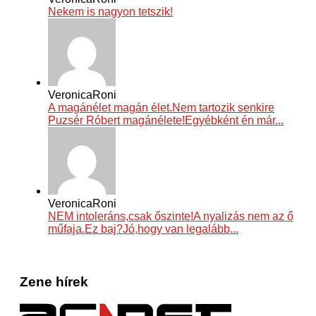
Nekem is nagyon tetszik!
VeronicaRoni
A magánélet magán élet.Nem tartozik senkire
Puzsér Róbert magánélete!Egyébként én már...
VeronicaRoni
NEM intoleráns,csak őszinte!A nyalizás nem az ő
műfaja.Ez baj?Jó,hogy van legalább...
Zene hírek