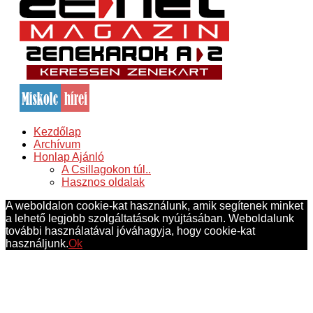
Kezdőlap
Archívum
Honlap Ajánló
A Csillagokon túl..
Hasznos oldalak
A weboldalon cookie-kat használunk, amik segítenek minket
a lehető legjobb szolgáltatások nyújtásában. Weboldalunk
további használatával jóváhagyja, hogy cookie-kat
használjunk.
Ok