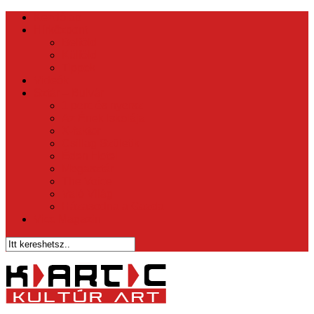
Kezdőlap
Hírközpont
Belföld
Külföld
Tippek
Videók
Sztár – Bulvár
1 perc és nyersz
Az Ének Iskolája
X-faktor
Csillag Születik
Éden Hotel
Megasztár
The Voice
Való Világ
Házasodna a Gazda
Vicc Magazin