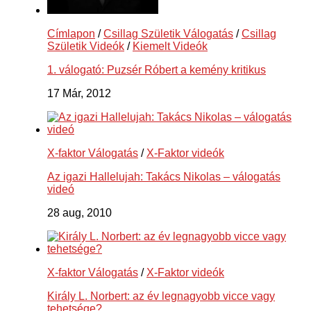
Címlapon
/
Csillag Születik Válogatás
/
Csillag
Születik Videók
/
Kiemelt Videók
1. válogató: Puzsér Róbert a kemény kritikus
17 Már, 2012
X-faktor Válogatás
/
X-Faktor videók
Az igazi Hallelujah: Takács Nikolas – válogatás
videó
28 aug, 2010
X-faktor Válogatás
/
X-Faktor videók
Király L. Norbert: az év legnagyobb vicce vagy
tehetsége?