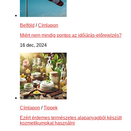
Belföld
/
Címlapon
Miért nem mindig pontos az időjárás-előrejelzés?
16 dec, 2024
Címlapon
/
Tippek
Ezért érdemes természetes alapanyagból készült
kozmetikumokat használni