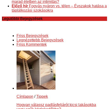
marad életben az intimitás?
Előző hír
Fogyás nyáron vs. télen – Évszakok hatása a
táplálkozási szokásokra
Legutóbbi Bejegyzések
Friss Bejegyzések
Legnézettebb Bejegyzések
Friss Kommentek
Címlapon
/
Tippek
Hogyan válassz padlásfeljárót kicsi lakásokba