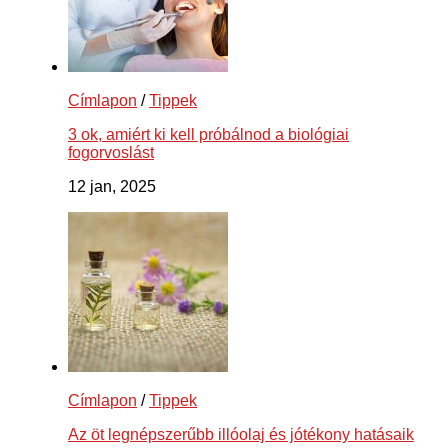
Címlapon
/
Tippek
3 ok, amiért ki kell próbálnod a biológiai
fogorvoslást
12 jan, 2025
Címlapon
/
Tippek
Az öt legnépszerűbb illóolaj és jótékony hatásaik