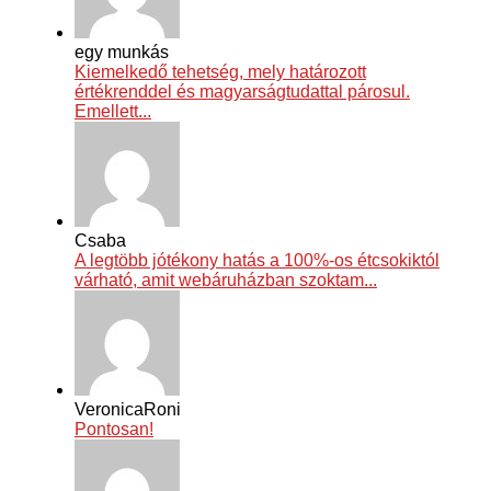
egy munkás
Kiemelkedő tehetség, mely határozott
értékrenddel és magyarságtudattal párosul.
Emellett...
Csaba
A legtöbb jótékony hatás a 100%-os étcsokiktól
várható, amit webáruházban szoktam...
VeronicaRoni
Pontosan!