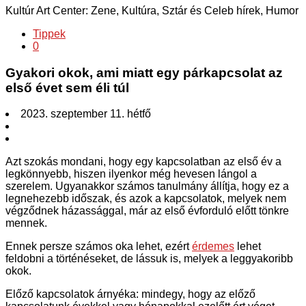
Kultúr Art Center: Zene, Kultúra, Sztár és Celeb hírek, Humor
Tippek
0
Gyakori okok, ami miatt egy párkapcsolat az
első évet sem éli túl
2023. szeptember 11. hétfő
Azt szokás mondani, hogy egy kapcsolatban az első év a
legkönnyebb, hiszen ilyenkor még hevesen lángol a
szerelem. Ugyanakkor számos tanulmány állítja, hogy ez a
legnehezebb időszak, és azok a kapcsolatok, melyek nem
végződnek házassággal, már az első évforduló előtt tönkre
mennek.
Ennek persze számos oka lehet, ezért
érdemes
lehet
feldobni a történéseket, de lássuk is, melyek a leggyakoribb
okok.
Előző kapcsolatok árnyéka: mindegy, hogy az előző