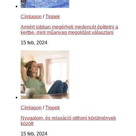
Címlapon
/
Tippek
Amiért jobban megérheti medencét építtetni a
kertbe, mint műanyag megoldást választani
15 feb, 2024
Címlapon
/
Tippek
Nyugalom, és relaxáció otthoni körülmények
között
15 feb, 2024