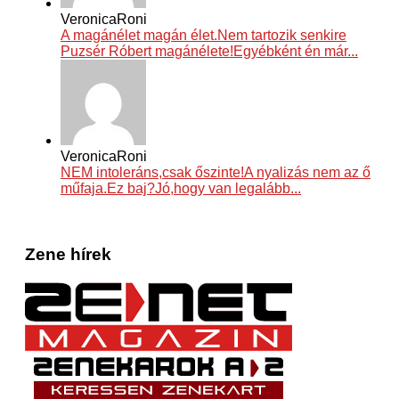
VeronicaRoni
A magánélet magán élet.Nem tartozik senkire
Puzsér Róbert magánélete!Egyébként én már...
VeronicaRoni
NEM intoleráns,csak őszinte!A nyalizás nem az ő
műfaja.Ez baj?Jó,hogy van legalább...
Zene hírek