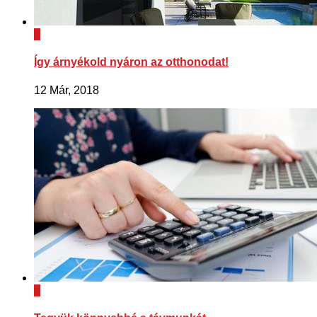
0
Így árnyékold nyáron az otthonodat!
12 Már, 2018
0