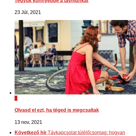
Tegyük könnyebbé a távmunkát
23 Júl, 2021
0
Olvasd el ezt, ha téged is megcsaltak
13 nov, 2021
Következő hír
Távkapcsolat túlélőcsomag: hogyan