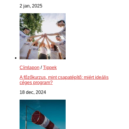
2 jan, 2025
Címlapon
/
Tippek
A főzőkurzus, mint csapatépítő: miért ideális
céges program?
18 dec, 2024