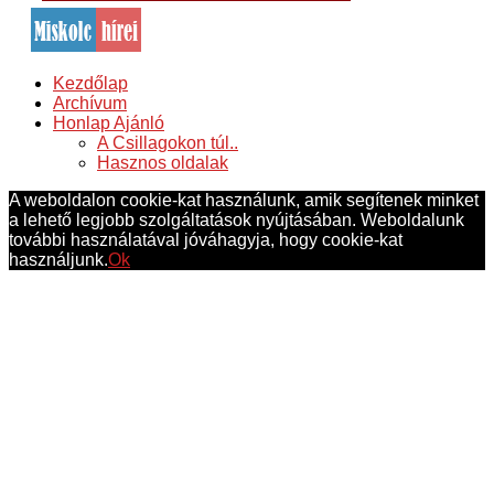
Kezdőlap
Archívum
Honlap Ajánló
A Csillagokon túl..
Hasznos oldalak
A weboldalon cookie-kat használunk, amik segítenek minket
a lehető legjobb szolgáltatások nyújtásában. Weboldalunk
további használatával jóváhagyja, hogy cookie-kat
használjunk.
Ok