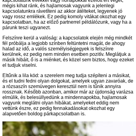
kapcsolatunk évekkel vagy hónapokkal ezelőtt ért véget,
mégis kihat ránk, és hajlamosak vagyunk a jelenlegi
kapcsolatunkra rávetíteni az akkor átélteket, legyenek jó
vagy rossz emlékek. Ez pedig komoly vitákat okozhat egy
kapcsolatban, ha az előző partnerrel példálózunk, vagy ha a
párunk teszi ugyanezt.
Felszínre kerül a valóság: a kapcsolatok elején még mindkét
fél próbálja a legjobb színben feltüntetni magát, de ahogy
halad az idő, a valós személyiségjegyek is felszínre
kerülnek, ez pedig nem minden esetben pozitív. Meglátjuk a
másik hibáit, ő is a miénket, és közel sem biztos, hogy ezeket
el tudjuk viselni.
Eltűnik a lila köd: a szerelem meg tudja szépíteni a másikat,
és el tudni fedni olyan dolgokat, amelyek ugyan zavaróak, de
a rózsaszín szemüvegen keresztül nem is tűnik annyira
rossznak. Később azonban, amikor már az újdonság varázsa
elmúlik, és belesüllyedünk a mindennapokba, hajlamosak
vagyunk meglátni olyan hibákat, amelyeket eddig nem
vettünk észre, ez pedig fennakadásokat okozhat egy
alapvetően boldog párkapcsolatban is.