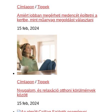
Címlapon
/
Tippek
Amiért jobban megérheti medencét építtetni a
kertbe, mint műanyag megoldást választani
15 feb, 2024
Címlapon
/
Tippek
Nyugalom, és relaxáció otthoni körülmények
között
15 feb, 2024