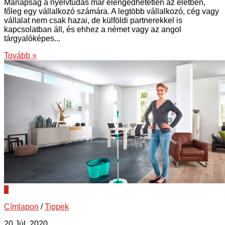
Manapság a nyelvtudás már elengedhetetlen az életben,
főleg egy vállalkozó számára. A legtöbb vállalkozó, cég vagy
vállalat nem csak hazai, de külföldi partnerekkel is
kapcsolatban áll, és ehhez a német vagy az angol
tárgyalóképes...
Tovább »
0
Címlapon
/
Tippek
20 Júl, 2020