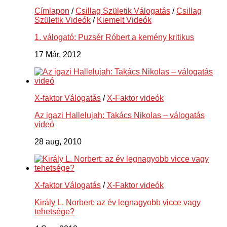
Címlapon
/
Csillag Születik Válogatás
/
Csillag
Születik Videók
/
Kiemelt Videók
1. válogató: Puzsér Róbert a kemény kritikus
17 Már, 2012
X-faktor Válogatás
/
X-Faktor videók
Az igazi Hallelujah: Takács Nikolas – válogatás
videó
28 aug, 2010
X-faktor Válogatás
/
X-Faktor videók
Király L. Norbert: az év legnagyobb vicce vagy
tehetsége?