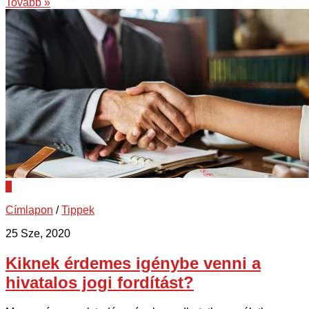
Tovább »
0
Címlapon
/
Tippek
25 Sze, 2020
Kiknek érdemes igénybe venni a
hivatalos jogi fordítást?