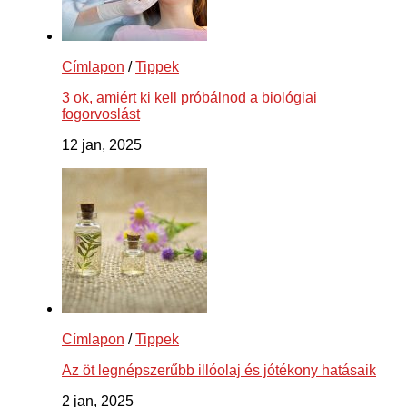
Címlapon
/
Tippek
3 ok, amiért ki kell próbálnod a biológiai
fogorvoslást
12 jan, 2025
Címlapon
/
Tippek
Az öt legnépszerűbb illóolaj és jótékony hatásaik
2 jan, 2025