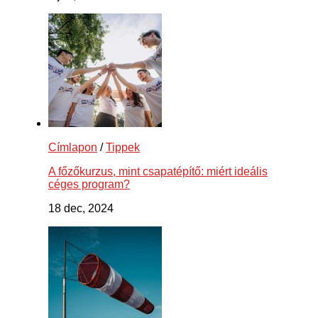
Címlapon
/
Tippek
A főzőkurzus, mint csapatépítő: miért ideális
céges program?
18 dec, 2024