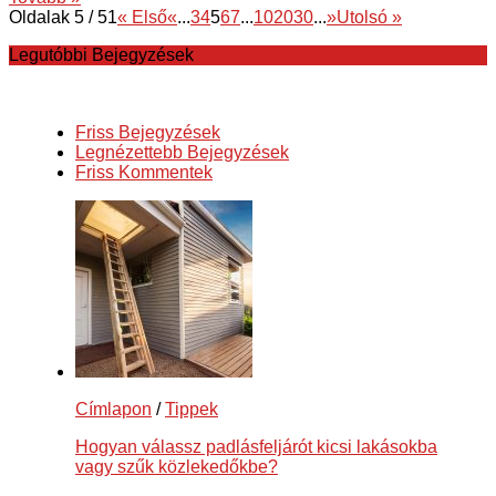
Oldalak 5 / 51
« Első
«
...
3
4
5
6
7
...
10
20
30
...
»
Utolsó »
Legutóbbi Bejegyzések
Friss Bejegyzések
Legnézettebb Bejegyzések
Friss Kommentek
Címlapon
/
Tippek
Hogyan válassz padlásfeljárót kicsi lakásokba
vagy szűk közlekedőkbe?