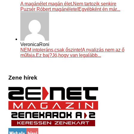
A magánélet magán élet.Nem tartozik senkire
Puzsér Róbert magánélete!Egyébként én már...
VeronicaRoni
NEM intoleráns,csak őszinte!A nyalizás nem az ő
műfaja.Ez baj?Jó,hogy van legalább...
Zene hírek