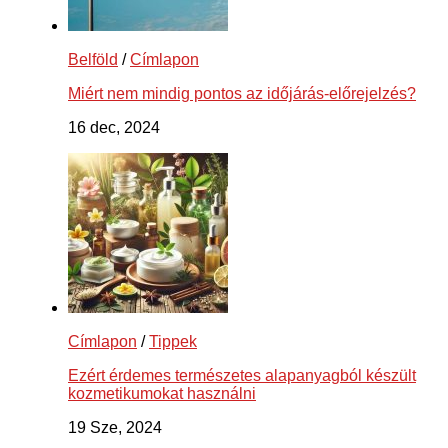
Belföld
/
Címlapon
Miért nem mindig pontos az időjárás-előrejelzés?
16 dec, 2024
Címlapon
/
Tippek
Ezért érdemes természetes alapanyagból készült
kozmetikumokat használni
19 Sze, 2024