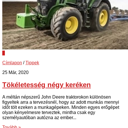
0
Címlapon
/
Tippek
25 Már, 2020
Tökéletesség négy keréken
A méltán népszerű John Deere traktorokon különösen
figyeltek arra a tervezésnél, hogy az adott munkás mennyi
időt tölt ezeken a munkagépeken. Minden egyes erőgépet
olyan kényelmesre terveztek, mintha csak egy
személyautóban autózna az ember...
Tovább »