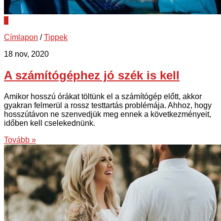
0
Címlapon
/
Tippek
18 nov, 2020
A számítógéphez jó szék is kell
Amikor hosszú órákat töltünk el a számítógép előtt, akkor
gyakran felmerül a rossz testtartás problémája. Ahhoz, hogy
hosszútávon ne szenvedjük meg ennek a következményeit,
időben kell cselekednünk.
Tovább »