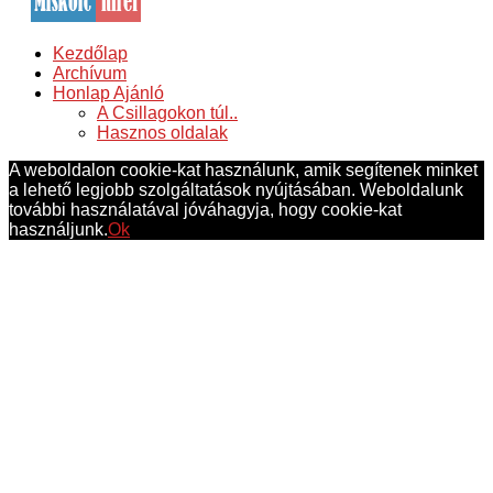
Kezdőlap
Archívum
Honlap Ajánló
A Csillagokon túl..
Hasznos oldalak
A weboldalon cookie-kat használunk, amik segítenek minket
a lehető legjobb szolgáltatások nyújtásában. Weboldalunk
további használatával jóváhagyja, hogy cookie-kat
használjunk.
Ok