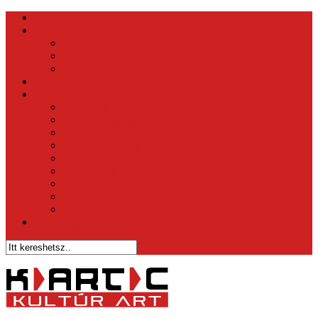
Kezdőlap
Hírközpont
Belföld
Külföld
Tippek
Videók
Sztár – Bulvár
1 perc és nyersz
Az Ének Iskolája
X-faktor
Csillag Születik
Éden Hotel
Megasztár
The Voice
Való Világ
Házasodna a Gazda
Vicc Magazin