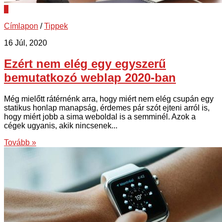
0
Címlapon
/
Tippek
16 Júl, 2020
Ezért nem elég egy egyszerű
bemutatkozó weblap 2020-ban
Még mielőtt rátérnénk arra, hogy miért nem elég csupán egy
statikus honlap manapság, érdemes pár szót ejteni arról is,
hogy miért jobb a sima weboldal is a semminél. Azok a
cégek ugyanis, akik nincsenek...
Tovább »