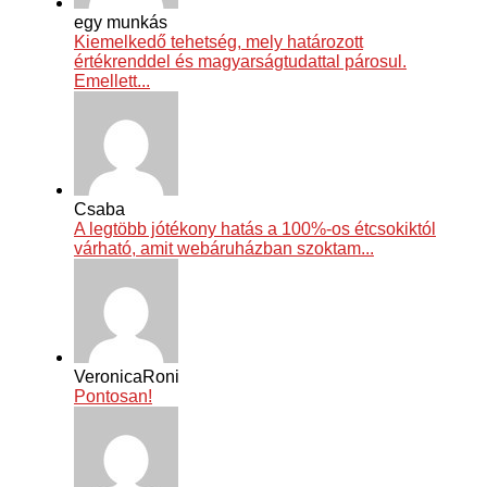
egy munkás
Kiemelkedő tehetség, mely határozott
értékrenddel és magyarságtudattal párosul.
Emellett...
Csaba
A legtöbb jótékony hatás a 100%-os étcsokiktól
várható, amit webáruházban szoktam...
VeronicaRoni
Pontosan!