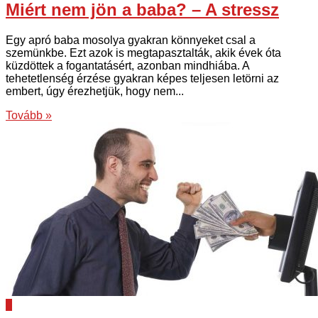
Miért nem jön a baba? – A stressz
Egy apró baba mosolya gyakran könnyeket csal a
szemünkbe. Ezt azok is megtapasztalták, akik évek óta
küzdöttek a fogantatásért, azonban mindhiába. A
tehetetlenség érzése gyakran képes teljesen letörni az
embert, úgy érezhetjük, hogy nem...
Tovább »
0