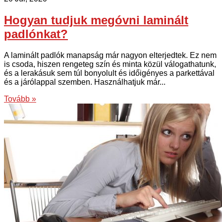
Hogyan tudjuk megóvni laminált
padlónkat?
A laminált padlók manapság már nagyon elterjedtek. Ez nem
is csoda, hiszen rengeteg szín és minta közül válogathatunk,
és a lerakásuk sem túl bonyolult és időigényes a parkettával
és a járólappal szemben. Használhatjuk már...
Tovább »