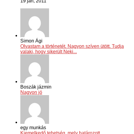
19 jan, 2011
Simon Ági
Olvastam a történetét. Nagyon szíven ütött. Tudja
valaki, hogy sikerült Neki...
Boszák jázmin
Nagyon jó
egy munkás
Kiemelkedő tehetség, mely határozott