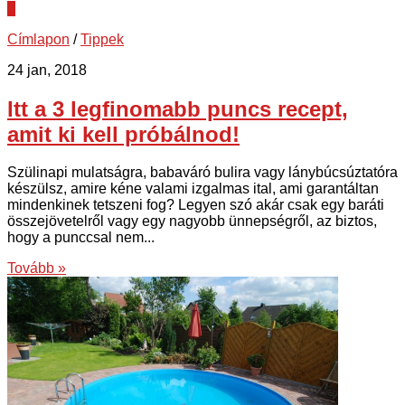
0
Címlapon
/
Tippek
24 jan, 2018
Itt a 3 legfinomabb puncs recept,
amit ki kell próbálnod!
Szülinapi mulatságra, babaváró bulira vagy lánybúcsúztatóra
készülsz, amire kéne valami izgalmas ital, ami garantáltan
mindenkinek tetszeni fog? Legyen szó akár csak egy baráti
összejövetelről vagy egy nagyobb ünnepségről, az biztos,
hogy a punccsal nem...
Tovább »