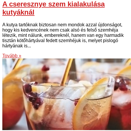
A cseresznye szem kialakulása
kutyáknál
A kutya tartóknak biztosan nem mondok azzal újdonságot,
hogy kis kedvencének nem csak alsó és felső szemhéja
létezik, mint nálunk, embereknél, hanem van egy harmadik
tisztán kötőhártyával fedett szemhéjuk is, melyet pislogó
hártyának is...
Tovább »