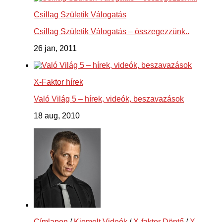
Csillag Születik Válogatás
Csillag Születik Válogatás – összegezzünk..
26 jan, 2011
X-Faktor hírek
Való Világ 5 – hírek, videók, beszavazások
18 aug, 2010
Címlapon
/
Kiemelt Videók
/
X-faktor Döntő
/
X-