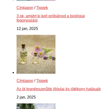
Címlapon
/
Tippek
3 ok, amiért ki kell próbálnod a biológiai
fogorvoslást
12 jan, 2025
Címlapon
/
Tippek
Az öt legnépszerűbb illóolaj és jótékony hatásaik
2 jan, 2025