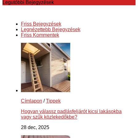
Legutóbbi Bejegyzések
Friss Bejegyzések
Legnézettebb Bejegyzések
Friss Kommentek
Címlapon
/
Tippek
Hogyan válassz padlásfeljárót kicsi lakásokba
vagy szűk közlekedőkbe?
28 dec, 2025