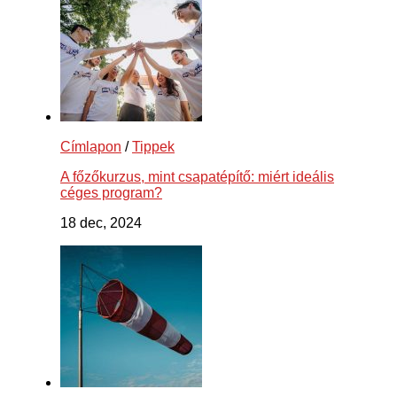
Címlapon
/
Tippek
A főzőkurzus, mint csapatépítő: miért ideális
céges program?
18 dec, 2024