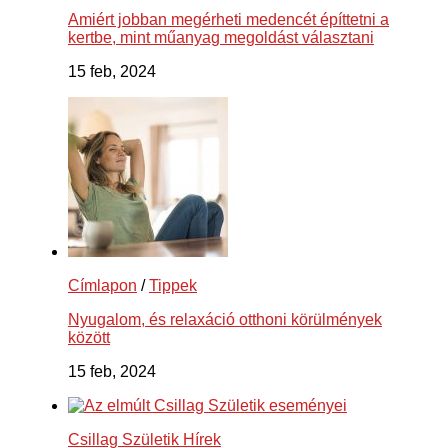
Amiért jobban megérheti medencét építtetni a
kertbe, mint műanyag megoldást választani
15 feb, 2024
Címlapon
/
Tippek
Nyugalom, és relaxáció otthoni körülmények
között
15 feb, 2024
Csillag Születik Hírek