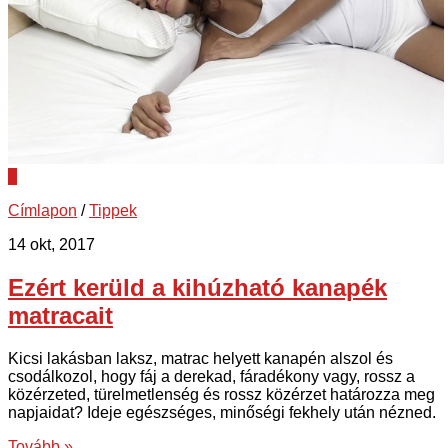
0
Címlapon
/
Tippek
14 okt, 2017
Ezért kerüld a kihúzható kanapék
matracait
Kicsi lakásban laksz, matrac helyett kanapén alszol és
csodálkozol, hogy fáj a derekad, fáradékony vagy, rossz a
közérzeted, türelmetlenség és rossz közérzet határozza meg
napjaidat? Ideje egészséges, minőségi fekhely után nézned.
Tovább »