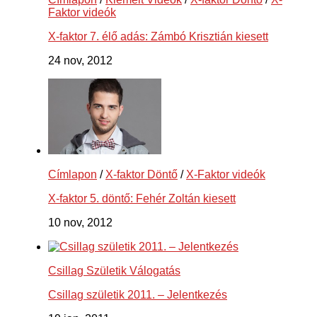
Faktor videók
X-faktor 7. élő adás: Zámbó Krisztián kiesett
24 nov, 2012
Címlapon
/
X-faktor Döntő
/
X-Faktor videók
X-faktor 5. döntő: Fehér Zoltán kiesett
10 nov, 2012
Csillag Születik Válogatás
Csillag születik 2011. – Jelentkezés