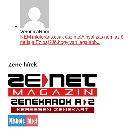
VeronicaRoni
NEM intoleráns,csak őszinte!A nyalizás nem az ő
műfaja.Ez baj?Jó,hogy van legalább...
Zene hírek