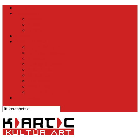
Kezdőlap
Hírközpont
Belföld
Külföld
Tippek
Videók
Sztár – Bulvár
1 perc és nyersz
Az Ének Iskolája
X-faktor
Csillag Születik
Éden Hotel
Megasztár
The Voice
Való Világ
Házasodna a Gazda
Vicc Magazin