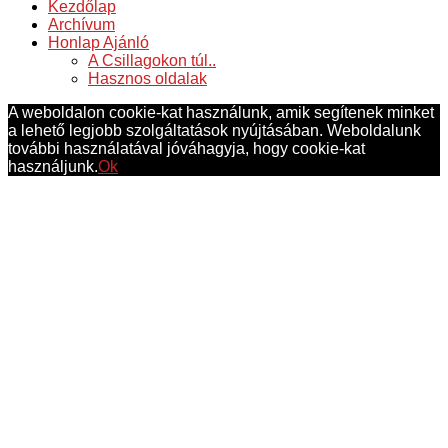
Kezdőlap
Archívum
Honlap Ajánló
A Csillagokon túl..
Hasznos oldalak
A weboldalon cookie-kat használunk, amik segítenek minket
a lehető legjobb szolgáltatások nyújtásában. Weboldalunk
további használatával jóváhagyja, hogy cookie-kat
használjunk.
Ok