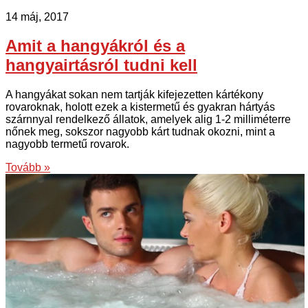
14 máj, 2017
Amit a hangyákról és a
hangyairtásról tudni kell
A hangyákat sokan nem tartják kifejezetten kártékony
rovaroknak, holott ezek a kistermetű és gyakran hártyás
szárnnyal rendelkező állatok, amelyek alig 1-2 milliméterre
nőnek meg, sokszor nagyobb kárt tudnak okozni, mint a
nagyobb termetű rovarok.
Tovább »