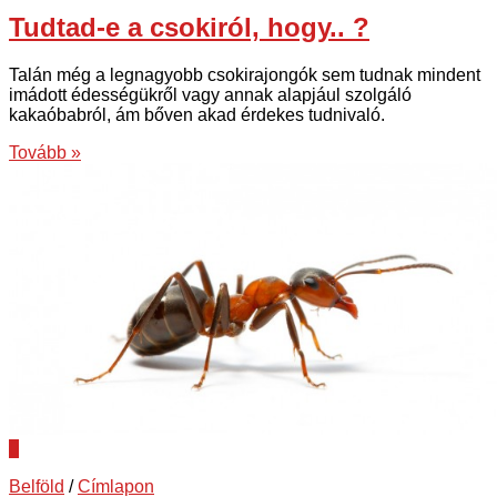
Tudtad-e a csokiról, hogy.. ?
Talán még a legnagyobb csokirajongók sem tudnak mindent
imádott édességükről vagy annak alapjául szolgáló
kakaóbabról, ám bőven akad érdekes tudnivaló.
Tovább »
0
Belföld
/
Címlapon