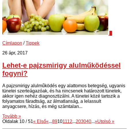
0
Címlapon
/
Tippek
26 ápr, 2017
Lehet-e pajzsmirigy alulműködéssel
fogyni?
A pajzsmirigy alulműködés egy alattomos betegség, ugyanis
tünetei szerteágazóak, és ha nincsenek határozott tünetek,
akkor igen nehéz diagnosztizálni. A tünetei közé tartozik a
folyamatos fáradtság, az álmatlanság, a lelassult
anyagcsere, hízás, és még számtalan...
Tovább »
Oldalak 10 / 51
« Első
«
...
8
9
10
11
12
...
20
30
40
...
»
Utolsó »