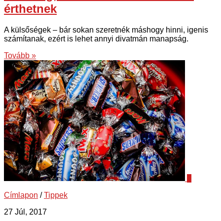
érthetnek
A külsőségek – bár sokan szeretnék máshogy hinni, igenis
számítanak, ezért is lehet annyi divatmán manapság.
Tovább »
1
Címlapon
/
Tippek
27 Júl, 2017