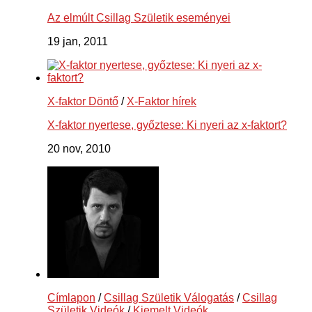
Az elmúlt Csillag Születik eseményei
19 jan, 2011
X-faktor Döntő
/
X-Faktor hírek
X-faktor nyertese, győztese: Ki nyeri az x-faktort?
20 nov, 2010
Címlapon
/
Csillag Születik Válogatás
/
Csillag
Születik Videók
/
Kiemelt Videók