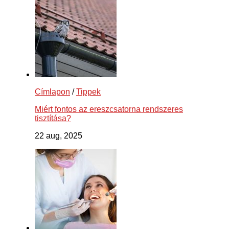
Címlapon
/
Tippek
Miért fontos az ereszcsatorna rendszeres
tisztítása?
22 aug, 2025