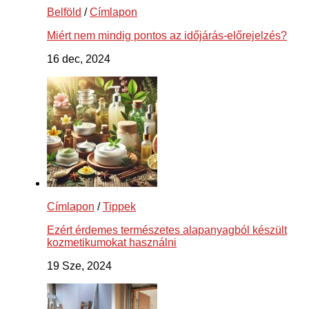
Belföld
/
Címlapon
Miért nem mindig pontos az időjárás-előrejelzés?
16 dec, 2024
Címlapon
/
Tippek
Ezért érdemes természetes alapanyagból készült
kozmetikumokat használni
19 Sze, 2024