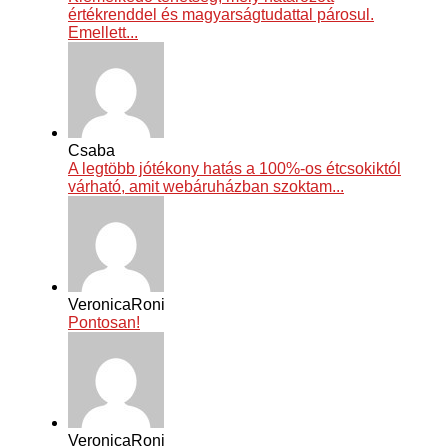
értékrenddel és magyarságtudattal párosul.
Emellett...
Csaba
A legtöbb jótékony hatás a 100%-os étcsokiktól
várható, amit webáruházban szoktam...
VeronicaRoni
Pontosan!
VeronicaRoni