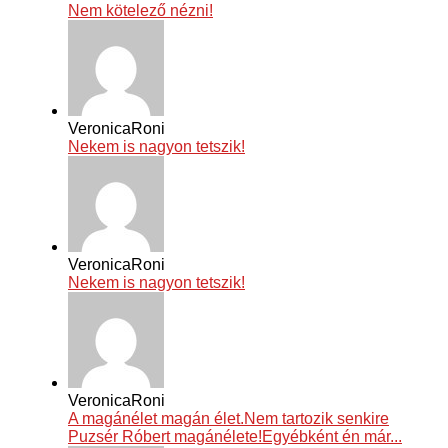
Nem kötelező nézni!
VeronicaRoni
Nekem is nagyon tetszik!
VeronicaRoni
Nekem is nagyon tetszik!
VeronicaRoni
A magánélet magán élet.Nem tartozik senkire
Puzsér Róbert magánélete!Egyébként én már...