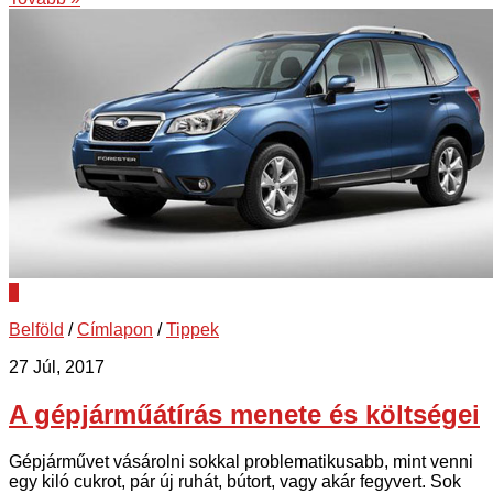
0
Belföld
/
Címlapon
/
Tippek
27 Júl, 2017
A gépjárműátírás menete és költségei
Gépjárművet vásárolni sokkal problematikusabb, mint venni
egy kiló cukrot, pár új ruhát, bútort, vagy akár fegyvert. Sok