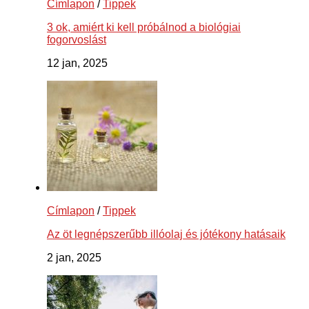
Címlapon
/
Tippek
3 ok, amiért ki kell próbálnod a biológiai
fogorvoslást
12 jan, 2025
Címlapon
/
Tippek
Az öt legnépszerűbb illóolaj és jótékony hatásaik
2 jan, 2025