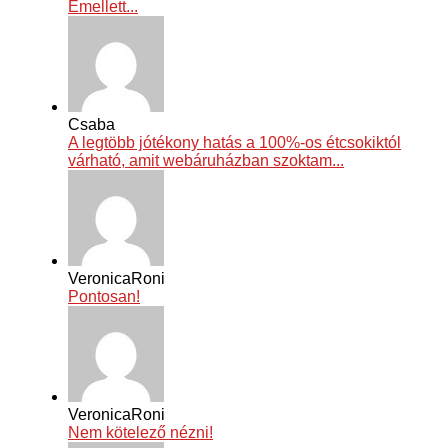
Emellett...
Csaba
A legtöbb jótékony hatás a 100%-os étcsokiktól
várható, amit webáruházban szoktam...
VeronicaRoni
Pontosan!
VeronicaRoni
Nem kötelező nézni!