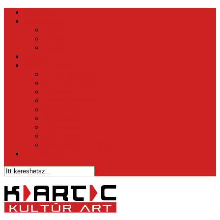
Kezdőlap
Hírközpont
Belföld
Külföld
Tippek
Videók
Sztár – Bulvár
1 perc és nyersz
Az Ének Iskolája
X-faktor
Csillag Születik
Éden Hotel
Megasztár
The Voice
Való Világ
Házasodna a Gazda
Vicc Magazin