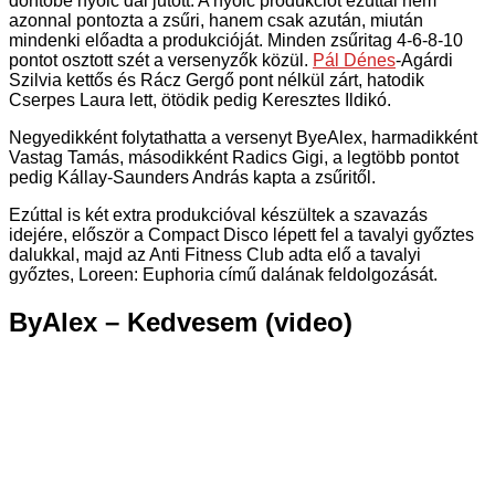
döntőbe nyolc dal jutott. A nyolc produkciót ezúttal nem
azonnal pontozta a zsűri, hanem csak azután, miután
mindenki előadta a produkcióját. Minden zsűritag 4-6-8-10
pontot osztott szét a versenyzők közül.
Pál Dénes
-Agárdi
Szilvia kettős és Rácz Gergő pont nélkül zárt, hatodik
Cserpes Laura lett, ötödik pedig Keresztes Ildikó.
Negyedikként folytathatta a versenyt ByeAlex, harmadikként
Vastag Tamás, másodikként Radics Gigi, a legtöbb pontot
pedig Kállay-Saunders András kapta a zsűritől.
Ezúttal is két extra produkcióval készültek a szavazás
idejére, először a Compact Disco lépett fel a tavalyi győztes
dalukkal, majd az Anti Fitness Club adta elő a tavalyi
győztes, Loreen: Euphoria című dalának feldolgozását.
ByAlex – Kedvesem (video)