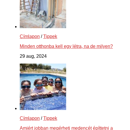
Címlapon
/
Tippek
Minden otthonba kell egy létra, na de milyen?
29 aug, 2024
Címlapon
/
Tippek
Amiért jobban megérheti medencét építtetni a