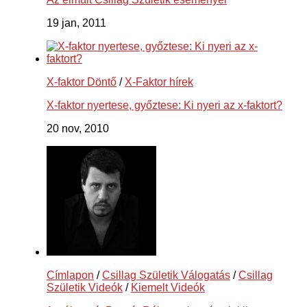
19 jan, 2011
X-faktor Döntő
/
X-Faktor hírek
X-faktor nyertese, győztese: Ki nyeri az x-faktort?
20 nov, 2010
Címlapon
/
Csillag Születik Válogatás
/
Csillag
Születik Videók
/
Kiemelt Videók