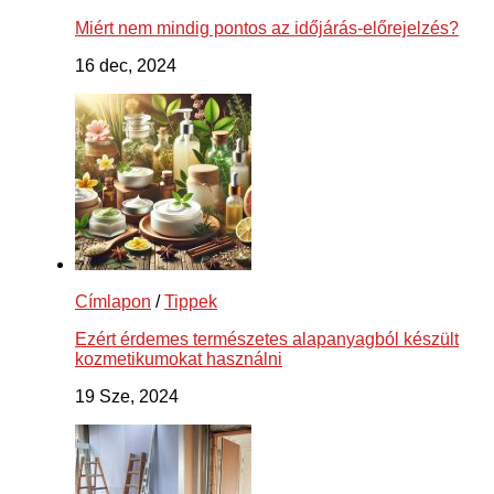
Miért nem mindig pontos az időjárás-előrejelzés?
16 dec, 2024
Címlapon
/
Tippek
Ezért érdemes természetes alapanyagból készült
kozmetikumokat használni
19 Sze, 2024