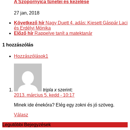
A Szopornyica tünetei és kezelése
27 jan, 2018
Következő hír
Nagy Duett 4. adás: Kiesett Gáspár Laci
és Erdélyi Mónika
Előző hír
Rappelve tanít a matektanár
1 hozzászólás
Hozzászólások
1
tripla x
szerint:
2013. március 5. kedd - 10:17
Minek ide énekóra? Elég egy zokni és jó szöveg.
Válasz
Legutóbbi Bejegyzések