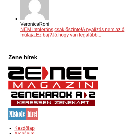
VeronicaRoni
NEM intoleráns,csak őszinte!A nyalizás nem az ő
műfaja.Ez baj?Jó,hogy van legalább...
Zene hírek
Kezdőlap
Archívum