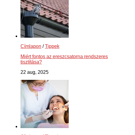
Címlapon
/
Tippek
Miért fontos az ereszcsatorna rendszeres
tisztítása?
22 aug, 2025