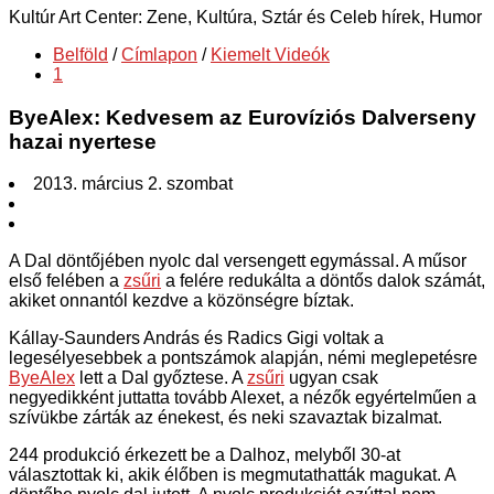
Kultúr Art Center: Zene, Kultúra, Sztár és Celeb hírek, Humor
Belföld
/
Címlapon
/
Kiemelt Videók
1
ByeAlex: Kedvesem az Eurovíziós Dalverseny
hazai nyertese
2013. március 2. szombat
A Dal döntőjében nyolc dal versengett egymással. A műsor
első felében a
zsűri
a felére redukálta a döntős dalok számát,
akiket onnantól kezdve a közönségre bíztak.
Kállay-Saunders András és Radics Gigi voltak a
legesélyesebbek a pontszámok alapján, némi meglepetésre
ByeAlex
lett a Dal győztese. A
zsűri
ugyan csak
negyedikként juttatta tovább Alexet, a nézők egyértelműen a
szívükbe zárták az énekest, és neki szavaztak bizalmat.
244 produkció érkezett be a Dalhoz, melyből 30-at
választottak ki, akik élőben is megmutathatták magukat. A