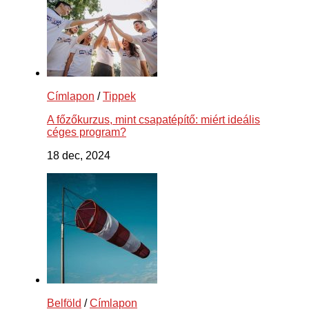
Címlapon
/
Tippek
A főzőkurzus, mint csapatépítő: miért ideális
céges program?
18 dec, 2024
Belföld
/
Címlapon