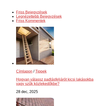
Friss Bejegyzések
Legnézettebb Bejegyzések
Friss Kommentek
Címlapon
/
Tippek
Hogyan válassz padlásfeljárót kicsi lakásokba
vagy szűk közlekedőkbe?
28 dec, 2025