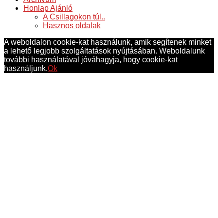
Honlap Ajánló
A Csillagokon túl..
Hasznos oldalak
A weboldalon cookie-kat használunk, amik segítenek minket
a lehető legjobb szolgáltatások nyújtásában. Weboldalunk
további használatával jóváhagyja, hogy cookie-kat
használjunk.
Ok