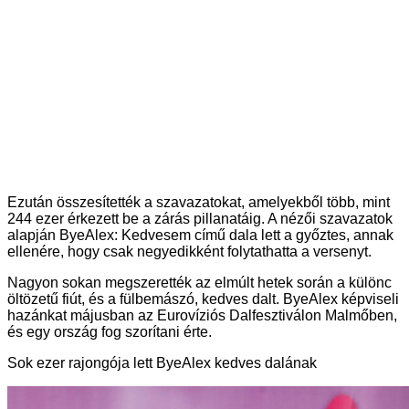
Ezután összesítették a szavazatokat, amelyekből több, mint
244 ezer érkezett be a zárás pillanatáig. A nézői szavazatok
alapján ByeAlex: Kedvesem című dala lett a győztes, annak
ellenére, hogy csak negyedikként folytathatta a versenyt.
Nagyon sokan megszerették az elmúlt hetek során a különc
öltözetű fiút, és a fülbemászó, kedves dalt. ByeAlex képviseli
hazánkat májusban az Eurovíziós Dalfesztiválon Malmőben,
és egy ország fog szorítani érte.
Sok ezer rajongója lett ByeAlex kedves dalának