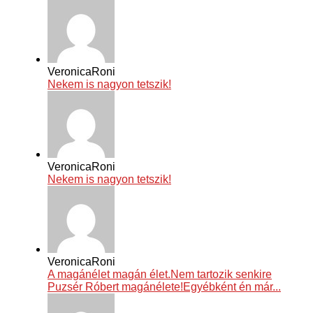
VeronicaRoni
Nekem is nagyon tetszik!
VeronicaRoni
Nekem is nagyon tetszik!
VeronicaRoni
A magánélet magán élet.Nem tartozik senkire
Puzsér Róbert magánélete!Egyébként én már...