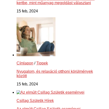
kertbe, mint műanyag megoldást választani
15 feb, 2024
Címlapon
/
Tippek
Nyugalom, és relaxáció otthoni körülmények
között
15 feb, 2024
Csillag Születik Hírek
Az elmúlt Csillag Születik eseményei