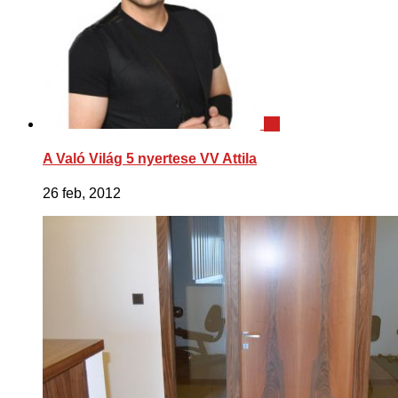
14
A Való Világ 5 nyertese VV Attila
26 feb, 2012