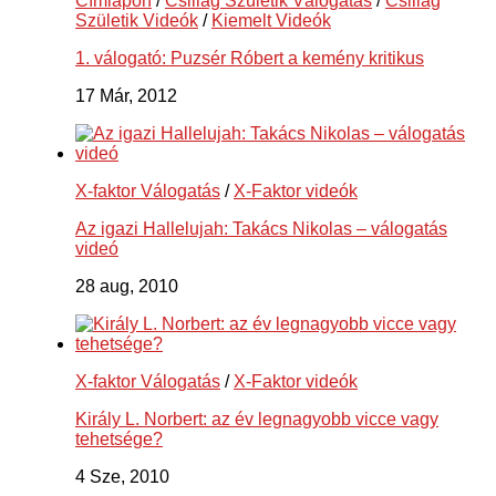
Címlapon
/
Csillag Születik Válogatás
/
Csillag
Születik Videók
/
Kiemelt Videók
1. válogató: Puzsér Róbert a kemény kritikus
17 Már, 2012
X-faktor Válogatás
/
X-Faktor videók
Az igazi Hallelujah: Takács Nikolas – válogatás
videó
28 aug, 2010
X-faktor Válogatás
/
X-Faktor videók
Király L. Norbert: az év legnagyobb vicce vagy
tehetsége?
4 Sze, 2010