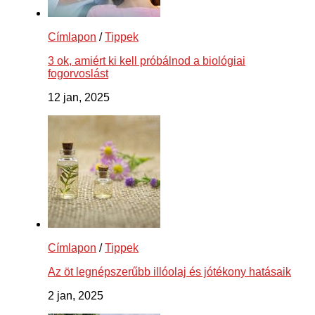
Címlapon
/
Tippek
3 ok, amiért ki kell próbálnod a biológiai
fogorvoslást
12 jan, 2025
Címlapon
/
Tippek
Az öt legnépszerűbb illóolaj és jótékony hatásaik
2 jan, 2025