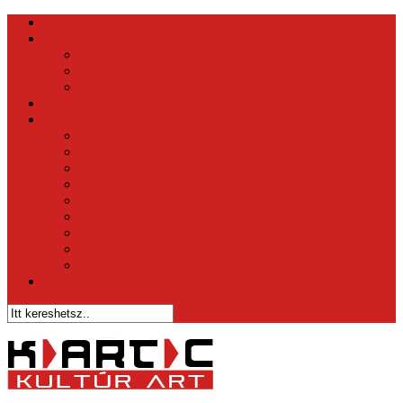
Kezdőlap
Hírközpont
Belföld
Külföld
Tippek
Videók
Sztár – Bulvár
1 perc és nyersz
Az Ének Iskolája
X-faktor
Csillag Születik
Éden Hotel
Megasztár
The Voice
Való Világ
Házasodna a Gazda
Vicc Magazin