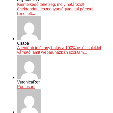
Kiemelkedő tehetség, mely határozott
értékrenddel és magyarságtudattal párosul.
Emellett...
Csaba
A legtöbb jótékony hatás a 100%-os étcsokiktól
várható, amit webáruházban szoktam...
VeronicaRoni
Pontosan!