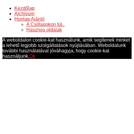
Kezdőlap
Archívum
Honlap Ajánló
A Csillagokon túl..
Hasznos oldalak
A weboldalon cookie-kat használunk, amik segítenek minket
a lehető legjobb szolgáltatások nyújtásában. Weboldalunk
további használatával jóváhagyja, hogy cookie-kat
használjunk.
Ok