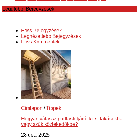
Legutóbbi Bejegyzések
Friss Bejegyzések
Legnézettebb Bejegyzések
Friss Kommentek
Címlapon
/
Tippek
Hogyan válassz padlásfeljárót kicsi lakásokba
vagy szűk közlekedőkbe?
28 dec, 2025