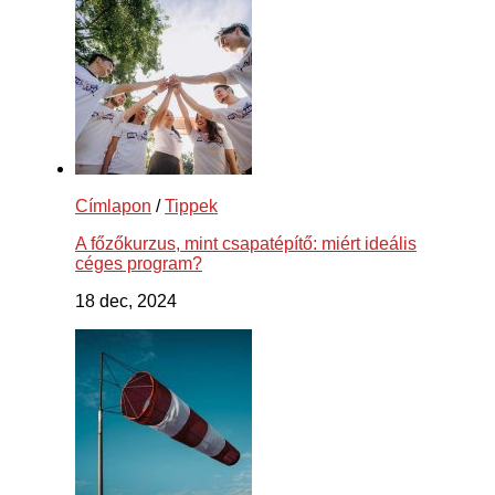
Címlapon
/
Tippek
A főzőkurzus, mint csapatépítő: miért ideális
céges program?
18 dec, 2024