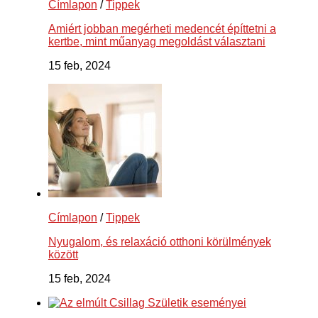
Címlapon
/
Tippek
Amiért jobban megérheti medencét építtetni a
kertbe, mint műanyag megoldást választani
15 feb, 2024
Címlapon
/
Tippek
Nyugalom, és relaxáció otthoni körülmények
között
15 feb, 2024