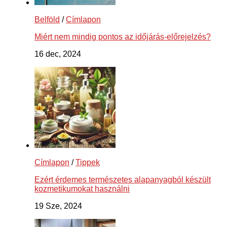
Belföld
/
Címlapon
Miért nem mindig pontos az időjárás-előrejelzés?
16 dec, 2024
Címlapon
/
Tippek
Ezért érdemes természetes alapanyagból készült
kozmetikumokat használni
19 Sze, 2024