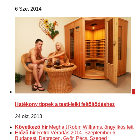
6 Sze, 2014
0
Hatékony tippek a testi-lelki feltöltődéshez
24 okt, 2013
Következő hír
Meghalt Robin Williams, öngyilkos lett
Előző hír
Retro Véradás 2014. Szeptember 6. –
Budapest, Debrecen, Győr, Pécs, Szeged