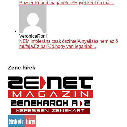
Puzsér Róbert magánélete!Egyébként én már...
VeronicaRoni
NEM intoleráns,csak őszinte!A nyalizás nem az ő
műfaja.Ez baj?Jó,hogy van legalább...
Zene hírek