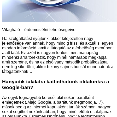
Világháló – érdemes élni lehetőségeivel
Ha szolgáltatást nyújtunk, akkor kifejezetten nagy
jelentősége van annak, hogy mindig friss, és aktuális legyen
minden információ, amit a látogató az elérhetőség menüpont
alatt talál. Ez azért is nagyon fontos, mert manapság
mindenki arra törekszik, hogy minél hamarabb megkapja,
amit szeretne, és ha ez első vagy második próbálkozásra
nem fog sikerülni, akkor bizony sajnos búcsút mondhatunk a
látogatónknak…
Hányadik találatra kattinthatunk oldalunkra a
Google-ban?
Az egyik legnagyobb kereső, akit sokan barátként
emlegetnek („Majd Google, a barátunk megmondja…”),
mások pedig az internet kapujaként tartják számon, nagyon
sokat segíthet nekünk abban, hogy minél előbb eltaláljanak
az oldalunkra. Érdemes kipróbálni, hogy a legfontosabb