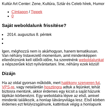
Kultúr Art Center: Zene, Kultúra, Sztár és Celeb hírek, Humor
Címlapon
/
Tippek
0
Saját weboldalunk frissítése?
2014. augusztus 8. péntek
Igen, méghozzá nem is akárhogyan, hanem tematikusan.
Van néhány listavezető momentum, amit mindenképpen
ellenőriznünk kell időről-időre, ha szeretnénk
weboldalunkat
a népszerűek közt nyilvántartani. Íme, néhány ezek közül!
Dizájn
Ha az oldal gyorsan működik, mert
hatékony szerveren fut
,
VPS-re
, vagy netalántán
hosztingra
adtuk a fejünket, tehát
biztosra mentünk, akkor érdemes egy kicsit a saját házunk
tájékán körbenézni. Egy weboldalra lépve az első, amivel
mindenki találkozik, a honlap látványvilága lesz. Első körben
érdemes ezt felülvizsgálnunk, kattintsuk végig a honlapunk