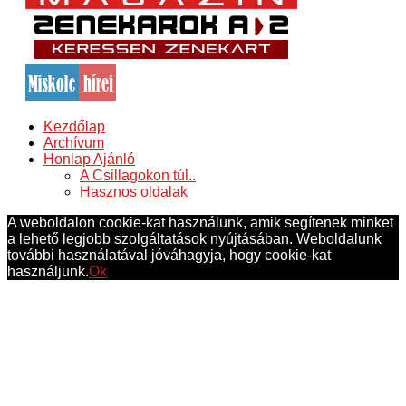
Kezdőlap
Archívum
Honlap Ajánló
A Csillagokon túl..
Hasznos oldalak
A weboldalon cookie-kat használunk, amik segítenek minket
a lehető legjobb szolgáltatások nyújtásában. Weboldalunk
további használatával jóváhagyja, hogy cookie-kat
használjunk.
Ok