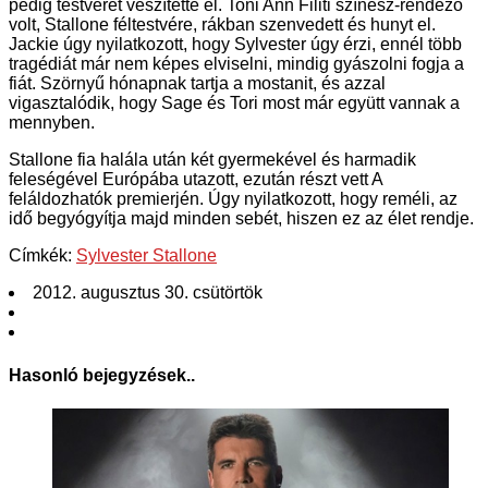
pedig testvérét veszítette el. Toni Ann Filiti színész-rendező
volt, Stallone féltestvére, rákban szenvedett és hunyt el.
Jackie úgy nyilatkozott, hogy Sylvester úgy érzi, ennél több
tragédiát már nem képes elviselni, mindig gyászolni fogja a
fiát. Szörnyű hónapnak tartja a mostanit, és azzal
vigasztalódik, hogy Sage és Tori most már együtt vannak a
mennyben.
Stallone fia halála után két gyermekével és harmadik
feleségével Európába utazott, ezután részt vett A
feláldozhatók premierjén. Úgy nyilatkozott, hogy reméli, az
idő begyógyítja majd minden sebét, hiszen ez az élet rendje.
Címkék:
Sylvester Stallone
2012. augusztus 30. csütörtök
Hasonló bejegyzések..