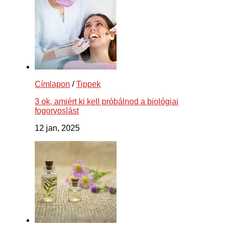
Címlapon
/
Tippek
3 ok, amiért ki kell próbálnod a biológiai
fogorvoslást
12 jan, 2025