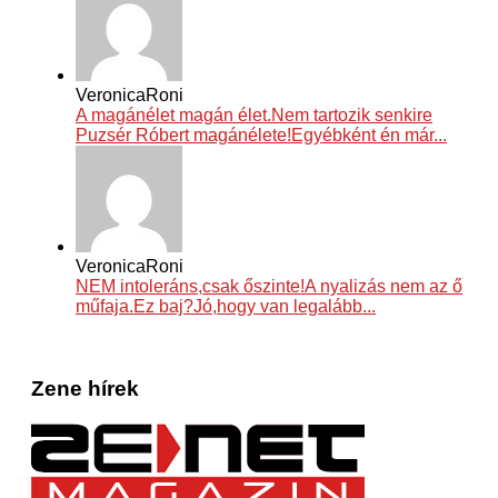
VeronicaRoni
A magánélet magán élet.Nem tartozik senkire
Puzsér Róbert magánélete!Egyébként én már...
VeronicaRoni
NEM intoleráns,csak őszinte!A nyalizás nem az ő
műfaja.Ez baj?Jó,hogy van legalább...
Zene hírek