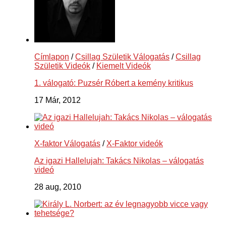
Címlapon
/
Csillag Születik Válogatás
/
Csillag
Születik Videók
/
Kiemelt Videók
1. válogató: Puzsér Róbert a kemény kritikus
17 Már, 2012
X-faktor Válogatás
/
X-Faktor videók
Az igazi Hallelujah: Takács Nikolas – válogatás
videó
28 aug, 2010