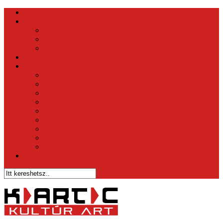
Kezdőlap
Hírközpont
Belföld
Külföld
Tippek
Videók
Sztár – Bulvár
1 perc és nyersz
Az Ének Iskolája
X-faktor
Csillag Születik
Éden Hotel
Megasztár
The Voice
Való Világ
Házasodna a Gazda
Vicc Magazin