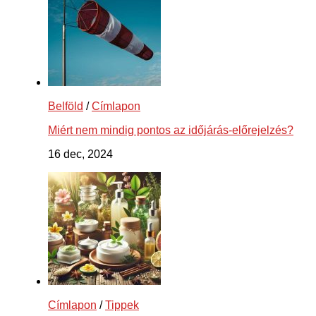
Belföld
/
Címlapon
Miért nem mindig pontos az időjárás-előrejelzés?
16 dec, 2024
Címlapon
/
Tippek