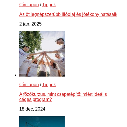
Címlapon
/
Tippek
Az öt legnépszerűbb illóolaj és jótékony hatásaik
2 jan, 2025
Címlapon
/
Tippek
A főzőkurzus, mint csapatépítő: miért ideális
céges program?
18 dec, 2024