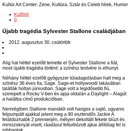
Kultúr Art Center: Zene, Kultúra, Sztár és Celeb hírek, Humor
Külföld
0
Újabb tragédia Sylvester Stallone családjában
2012. augusztus 30. csütörtök
Alig hat héttel ezelőtt temette el Sylvester Stallone a fiát,
most újabb tragédia történt: a színész testvére is elhunyt.
Néhány héttel ezelőtt gyógyszer túladagolásban halt meg a
színész 36 éves fia, Sage. Sage-et hollywoodi lakásában
találták holtan júniusban. Sage volt a legidősebb fiú,
szerepelt a Rocky V-ben és apja oldalán a Daylight – Alagút
a halálba című produkcióban.
Nemrégiben Stallone mamától volt hangos a sajtó, ugyanis
felpumpált ajakkal jelent meg a 90 esztendős Jackie A
feláldozhatók 2 premierjén, mélyen dekoltált fekete blúzt és
miniszoknyát viselt, ráadásul felturbózott ajkai állítólag fel is
robbantak.