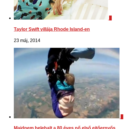
0
Taylor Swift villája Rhode Island-en
23 máj, 2014
0
Majdnem belehalt a 80 éves nő első ejtőernyős