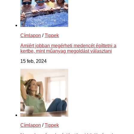
Címlapon
/
Tippek
Amiért jobban megérheti medencét építtetni a
kertbe, mint műanyag megoldást választani
15 feb, 2024
Címlapon
/
Tippek