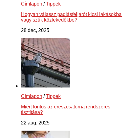
Címlapon
/
Tippek
Hogyan válassz padlásfeljárót kicsi lakásokba
vagy szűk közlekedőkbe?
28 dec, 2025
Címlapon
/
Tippek
Miért fontos az ereszcsatorna rendszeres
tisztítása?
22 aug, 2025