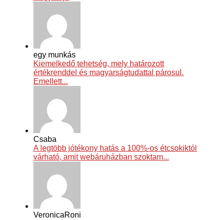
egy munkás
Kiemelkedő tehetség, mely határozott
értékrenddel és magyarságtudattal párosul.
Emellett...
Csaba
A legtöbb jótékony hatás a 100%-os étcsokiktól
várható, amit webáruházban szoktam...
VeronicaRoni