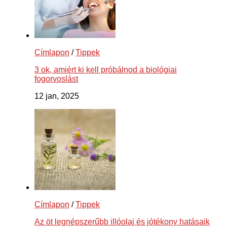
Címlapon
/
Tippek
3 ok, amiért ki kell próbálnod a biológiai
fogorvoslást
12 jan, 2025
Címlapon
/
Tippek
Az öt legnépszerűbb illóolaj és jótékony hatásaik