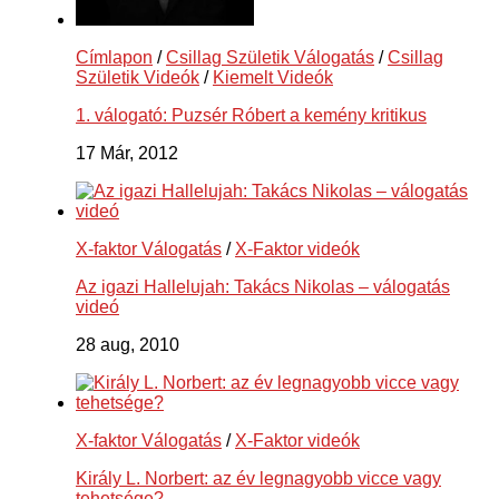
Címlapon
/
Csillag Születik Válogatás
/
Csillag
Születik Videók
/
Kiemelt Videók
1. válogató: Puzsér Róbert a kemény kritikus
17 Már, 2012
X-faktor Válogatás
/
X-Faktor videók
Az igazi Hallelujah: Takács Nikolas – válogatás
videó
28 aug, 2010
X-faktor Válogatás
/
X-Faktor videók
Király L. Norbert: az év legnagyobb vicce vagy
tehetsége?