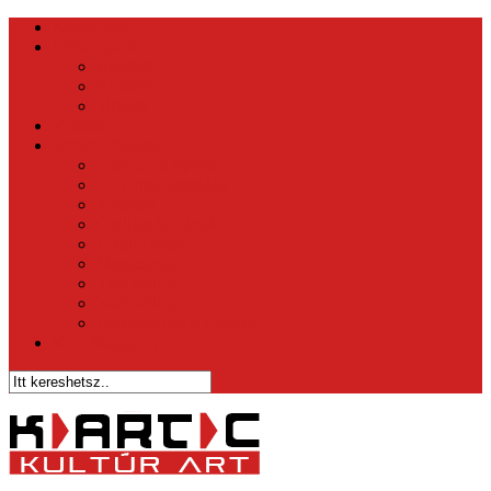
Kezdőlap
Hírközpont
Belföld
Külföld
Tippek
Videók
Sztár – Bulvár
1 perc és nyersz
Az Ének Iskolája
X-faktor
Csillag Születik
Éden Hotel
Megasztár
The Voice
Való Világ
Házasodna a Gazda
Vicc Magazin