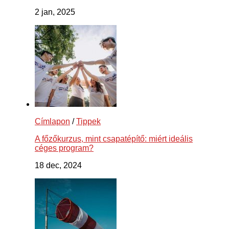
2 jan, 2025
Címlapon
/
Tippek
A főzőkurzus, mint csapatépítő: miért ideális
céges program?
18 dec, 2024