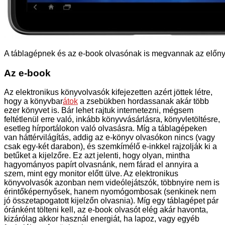
A táblagépnek és az e-book olvasónak is megvannak az előny
Az e-book
Az elektronikus könyvolvasók kifejezetten azért jöttek létre,
hogy a könyvbar
átok
a zsebükben hordassanak akár több
ezer könyvet is. Bár lehet rajtuk internetezni, mégsem
feltétlenül erre való, inkább könyvvásárlásra, könyvletöltésre,
esetleg hírportálokon való olvasásra. Míg a táblagépeken
van háttérvilágítás, addig az e-könyv olvasókon nincs (vagy
csak egy-két darabon), és szemkímélő e-inkkel rajzolják ki a
betűket a kijelzőre. Ez azt jelenti, hogy olyan, mintha
hagyományos papírt olvasnánk, nem fárad el annyira a
szem, mint egy monitor előtt ülve. Az elektronikus
könyvolvasók azonban nem videólejátszók, többnyire nem is
érintőképernyősek, hanem nyomógombosak (senkinek nem
jó összetapogatott kijelzőn olvasnia). Míg egy táblagépet pár
óránként tölteni kell, az e-book olvasót elég akár havonta,
kizárólag akkor használ energiát, ha lapoz, vagy egyéb