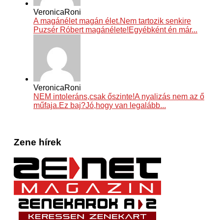
VeronicaRoni
A magánélet magán élet.Nem tartozik senkire
Puzsér Róbert magánélete!Egyébként én már...
VeronicaRoni
NEM intoleráns,csak őszinte!A nyalizás nem az ő
műfaja.Ez baj?Jó,hogy van legalább...
Zene hírek