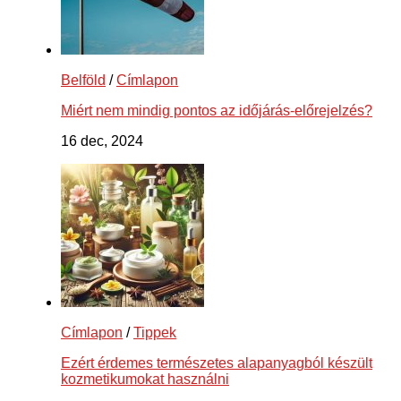
Belföld
/
Címlapon
Miért nem mindig pontos az időjárás-előrejelzés?
16 dec, 2024
Címlapon
/
Tippek
Ezért érdemes természetes alapanyagból készült
kozmetikumokat használni