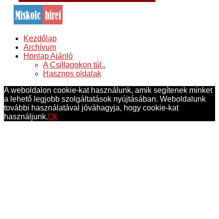
Kezdőlap
Archívum
Honlap Ajánló
A Csillagokon túl..
Hasznos oldalak
A weboldalon cookie-kat használunk, amik segítenek minket
a lehető legjobb szolgáltatások nyújtásában. Weboldalunk
további használatával jóváhagyja, hogy cookie-kat
használjunk.
Ok