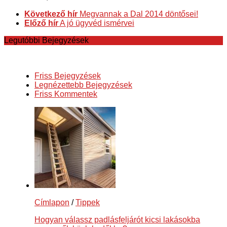
Következő hír
Megvannak a Dal 2014 döntősei!
Előző hír
A jó ügyvéd ismérvei
Legutóbbi Bejegyzések
Friss Bejegyzések
Legnézettebb Bejegyzések
Friss Kommentek
Címlapon
/
Tippek
Hogyan válassz padlásfeljárót kicsi lakásokba