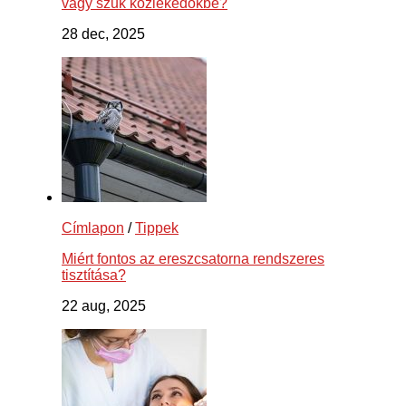
vagy szűk közlekedőkbe?
28 dec, 2025
Címlapon
/
Tippek
Miért fontos az ereszcsatorna rendszeres
tisztítása?
22 aug, 2025