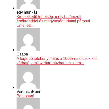
egy munkás
Kiemelkedő tehetség, mely határozott
értékrenddel és magyarságtudattal párosul.
Emellett...
Csaba
A legtöbb jótékony hatás a 100%-os étcsokiktól
várható, amit webáruházban szoktam...
VeronicaRoni
Pontosan!