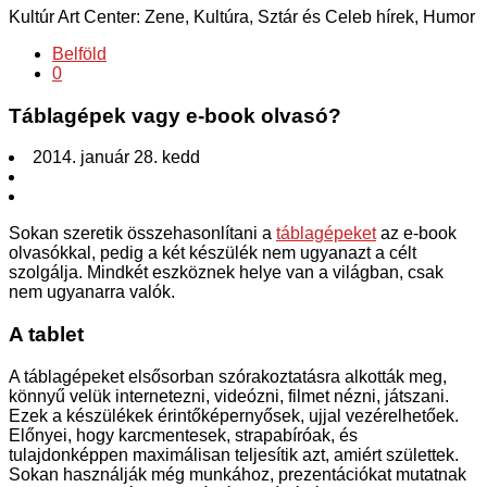
Kultúr Art Center: Zene, Kultúra, Sztár és Celeb hírek, Humor
Belföld
0
Táblagépek vagy e-book olvasó?
2014. január 28. kedd
Sokan szeretik összehasonlítani a
táblagépeket
az e-book
olvasókkal, pedig a két készülék nem ugyanazt a célt
szolgálja. Mindkét eszköznek helye van a világban, csak
nem ugyanarra valók.
A tablet
A táblagépeket elsősorban szórakoztatásra alkották meg,
könnyű velük internetezni, videózni, filmet nézni, játszani.
Ezek a készülékek érintőképernyősek, ujjal vezérelhetőek.
Előnyei, hogy karcmentesek, strapabíróak, és
tulajdonképpen maximálisan teljesítik azt, amiért születtek.
Sokan használják még munkához, prezentációkat mutatnak