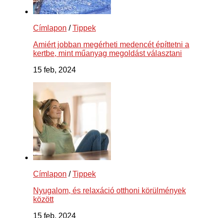
Címlapon
/
Tippek
Amiért jobban megérheti medencét építtetni a
kertbe, mint műanyag megoldást választani
15 feb, 2024
Címlapon
/
Tippek
Nyugalom, és relaxáció otthoni körülmények
között
15 feb, 2024