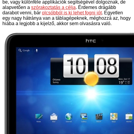
be, vagy különféle applikációk segítségével dolgoznak, de
alapvetően a
szórakoztatás a célja
. Érdemes drágább
darabot venni, bár
olcsóbból is ki lehet fogni jót
. Egyetlen
egy nagy hátránya van a táblagépeknek, méghozzá az, hogy
hiába a legjobb a kijelző, akkor sem olvasásra való.