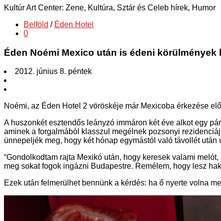
Kultúr Art Center: Zene, Kultúra, Sztár és Celeb hírek, Humor
Belföld
/
Éden Hotel
0
Éden Noémi Mexico után is édeni körülmények
2012. június 8. péntek
Noémi, az Éden Hotel 2 vöröskéje már Mexicoba érkezése előtt i
A huszonkét esztendős leányzó immáron két éve alkot egy párt,
aminek a forgalmából klasszul megélnek pozsonyi rezidenciáju
ünnepeljék meg, hogy két hónap egymástól való távollét után ú
“Gondolkodtam rajta Mexikó után, hogy keresek valami melót, d
meg sokat fogok ingázni Budapestre. Remélem, hogy lesz hakni
Ezek után felmerülhet bennünk a kérdés: ha ő nyerte volna meg