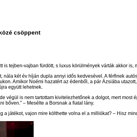
 közé csöppent
s tejben-vajban fürdött, s luxus körülmények várták akkor is, m
 nála két év híján dupla annyi idős kedvesével. A férfinek autó
kon. Amikor Noémi hazatért az édenből, a pár Ázsiába utazott,
jra együtt lehetnek.
e végül is nem tartottam kivitelezhetőnek a dolgot, mert most é
 bőven.” – Mesélte a Borsnak a fiatal lány.
 a játékot, vajon mire költhette volna el a milliókat? – Hisz m