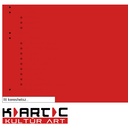
Kezdőlap
Hírközpont
Belföld
Külföld
Tippek
Videók
Sztár – Bulvár
1 perc és nyersz
Az Ének Iskolája
X-faktor
Csillag Születik
Éden Hotel
Megasztár
The Voice
Való Világ
Házasodna a Gazda
Vicc Magazin