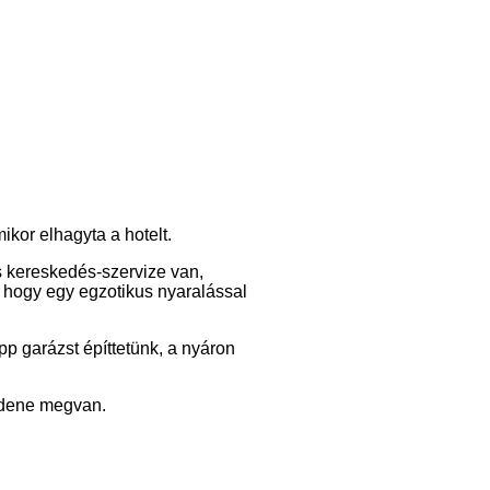
ikor elhagyta a hotelt.
s kereskedés-szervize van,
 hogy egy egzotikus nyaralással
pp garázst építtetünk, a nyáron
indene megvan.