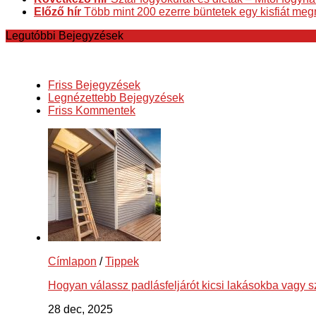
Előző hír
Több mint 200 ezerre büntetek egy kisfiát me
Legutóbbi Bejegyzések
Friss Bejegyzések
Legnézettebb Bejegyzések
Friss Kommentek
Címlapon
/
Tippek
Hogyan válassz padlásfeljárót kicsi lakásokba vagy 
28 dec, 2025