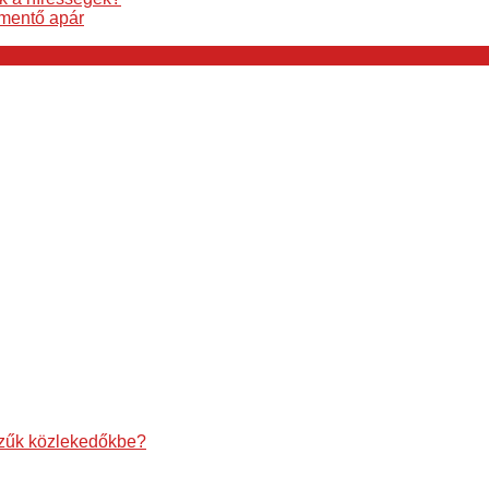
gmentő apár
szűk közlekedőkbe?