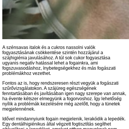
A szénsavas italok és a cukros nassolni valók
fogyasztásának csökkentése szintén hozzájárul a
szájhigiénia javulásához. A túl sok cukor fogyasztása
ugyanis negatív hatással lehet a fogainkra, ami
fogszuvasodáshoz, ínybetegségekhez és más fogászati
problémákhoz vezethet.
Fontos az is, hogy rendszeresen részt vegyük a fogászati
szűrővizsgálatokon. A szájüreg egészségének
fenntartásában és javításában igen nagy szerepe van annak,
ha évente kétszer elmegyünk a fogorvoshoz. Így lehetőség
nyílik a problémák kezelésére még azelőtt, hogy a tünetek
megjelennének.
Idővel mindannyiunk fogain megjelenik, lerakódik a lepedék.
Egy dentálhigiénikus által végzett fogtisztítás segíthet