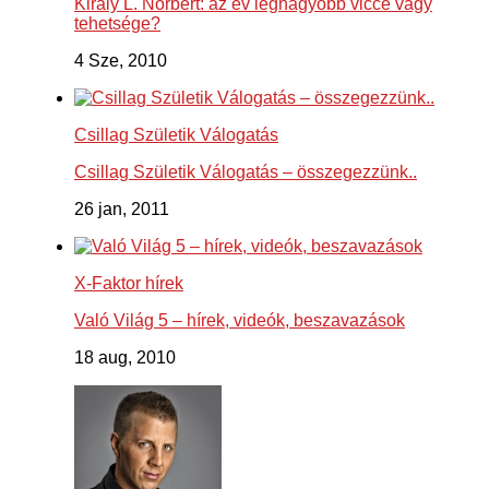
Király L. Norbert: az év legnagyobb vicce vagy
tehetsége?
4 Sze, 2010
Csillag Születik Válogatás
Csillag Születik Válogatás – összegezzünk..
26 jan, 2011
X-Faktor hírek
Való Világ 5 – hírek, videók, beszavazások
18 aug, 2010