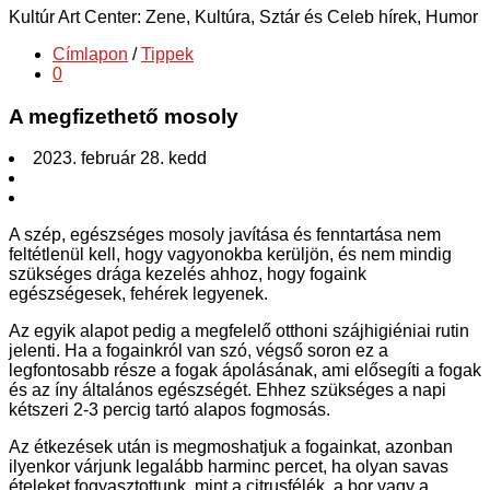
Kultúr Art Center: Zene, Kultúra, Sztár és Celeb hírek, Humor
Címlapon
/
Tippek
0
A megfizethető mosoly
2023. február 28. kedd
A szép, egészséges mosoly javítása és fenntartása nem
feltétlenül kell, hogy vagyonokba kerüljön, és nem mindig
szükséges drága kezelés ahhoz, hogy fogaink
egészségesek, fehérek legyenek.
Az egyik alapot pedig a megfelelő otthoni szájhigiéniai rutin
jelenti. Ha a fogainkról van szó, végső soron ez a
legfontosabb része a fogak ápolásának, ami elősegíti a fogak
és az íny általános egészségét. Ehhez szükséges a napi
kétszeri 2-3 percig tartó alapos fogmosás.
Az étkezések után is megmoshatjuk a fogainkat, azonban
ilyenkor várjunk legalább harminc percet, ha olyan savas
ételeket fogyasztottunk, mint a citrusfélék, a bor vagy a