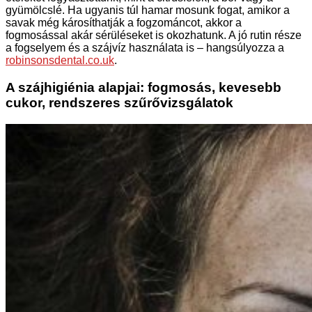
gyümölcslé. Ha ugyanis túl hamar mosunk fogat, amikor a
savak még károsíthatják a fogzománcot, akkor a
fogmosással akár sérüléseket is okozhatunk. A jó rutin része
a fogselyem és a szájvíz használata is – hangsúlyozza a
robinsonsdental.co.uk
.
A szájhigiénia alapjai: fogmosás, kevesebb
cukor, rendszeres szűrővizsgálatok