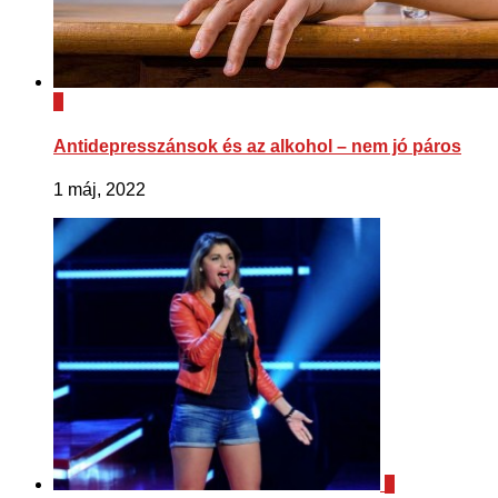
0
Antidepresszánsok és az alkohol – nem jó páros
1 máj, 2022
0