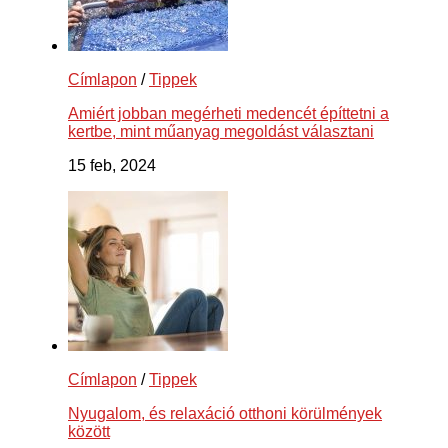
Címlapon
/
Tippek
Amiért jobban megérheti medencét építtetni a
kertbe, mint műanyag megoldást választani
15 feb, 2024
Címlapon
/
Tippek
Nyugalom, és relaxáció otthoni körülmények
között