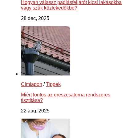
Hogyan válassz padlásfeljárót kicsi lakásokba
vagy szűk közlekedőkbe?
28 dec, 2025
Címlapon
/
Tippek
Miért fontos az ereszcsatorna rendszeres
tisztítása?
22 aug, 2025