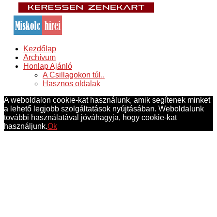
Kezdőlap
Archívum
Honlap Ajánló
A Csillagokon túl..
Hasznos oldalak
A weboldalon cookie-kat használunk, amik segítenek minket
a lehető legjobb szolgáltatások nyújtásában. Weboldalunk
további használatával jóváhagyja, hogy cookie-kat
használjunk.
Ok