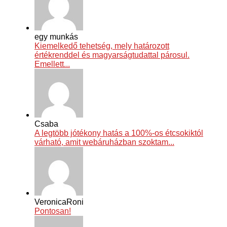
egy munkás
Kiemelkedő tehetség, mely határozott
értékrenddel és magyarságtudattal párosul.
Emellett...
Csaba
A legtöbb jótékony hatás a 100%-os étcsokiktól
várható, amit webáruházban szoktam...
VeronicaRoni
Pontosan!