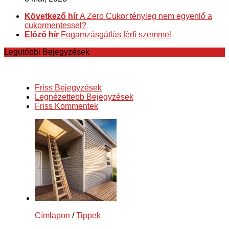
Következő hír
A Zero Cukor tényleg nem egyenlő a
cukormentessel?
Előző hír
Fogamzásgátlás férfi szemmel
Legutóbbi Bejegyzések
Friss Bejegyzések
Legnézettebb Bejegyzések
Friss Kommentek
Címlapon
/
Tippek