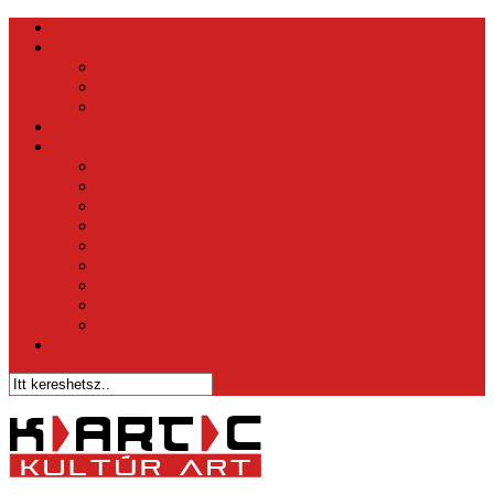
Kezdőlap
Hírközpont
Belföld
Külföld
Tippek
Videók
Sztár – Bulvár
1 perc és nyersz
Az Ének Iskolája
X-faktor
Csillag Születik
Éden Hotel
Megasztár
The Voice
Való Világ
Házasodna a Gazda
Vicc Magazin