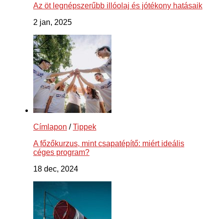
Az öt legnépszerűbb illóolaj és jótékony hatásaik
2 jan, 2025
Címlapon
/
Tippek
A főzőkurzus, mint csapatépítő: miért ideális
céges program?
18 dec, 2024