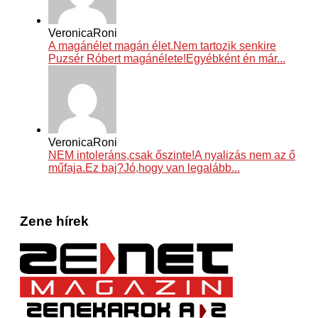
VeronicaRoni
A magánélet magán élet.Nem tartozik senkire
Puzsér Róbert magánélete!Egyébként én már...
VeronicaRoni
NEM intoleráns,csak őszinte!A nyalizás nem az ő
műfaja.Ez baj?Jó,hogy van legalább...
Zene hírek