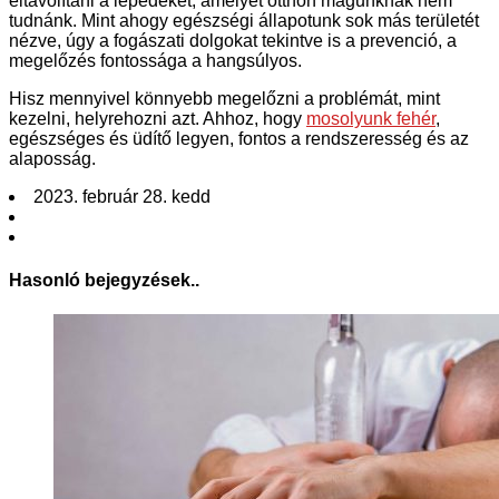
eltávolítani a lepedéket, amelyet otthon magunknak nem
tudnánk. Mint ahogy egészségi állapotunk sok más területét
nézve, úgy a fogászati dolgokat tekintve is a prevenció, a
megelőzés fontossága a hangsúlyos.
Hisz mennyivel könnyebb megelőzni a problémát, mint
kezelni, helyrehozni azt. Ahhoz, hogy
mosolyunk fehér
,
egészséges és üdítő legyen, fontos a rendszeresség és az
alaposság.
2023. február 28. kedd
Hasonló bejegyzések..