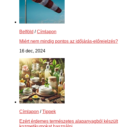
Belföld
/
Címlapon
Miért nem mindig pontos az időjárás-előrejelzés?
16 dec, 2024
Címlapon
/
Tippek
Ezért érdemes természetes alapanyagból készült
kozmetikumokat használni