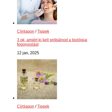
Címlapon
/
Tippek
3 ok, amiért ki kell próbálnod a biológiai
fogorvoslást
12 jan, 2025
Címlapon
/
Tippek