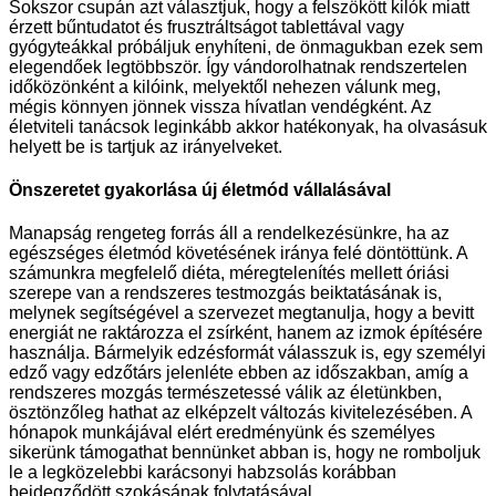
Sokszor csupán azt választjuk, hogy a felszökött kilók miatt
érzett bűntudatot és frusztráltságot tablettával vagy
gyógyteákkal próbáljuk enyhíteni, de önmagukban ezek sem
elegendőek legtöbbször. Így vándorolhatnak rendszertelen
időközönként a kilóink, melyektől nehezen válunk meg,
mégis könnyen jönnek vissza hívatlan vendégként. Az
életviteli tanácsok leginkább akkor hatékonyak, ha olvasásuk
helyett be is tartjuk az irányelveket.
Önszeretet gyakorlása új életmód vállalásával
Manapság rengeteg forrás áll a rendelkezésünkre, ha az
egészséges életmód követésének iránya felé döntöttünk. A
számunkra megfelelő diéta, méregtelenítés mellett óriási
szerepe van a rendszeres testmozgás beiktatásának is,
melynek segítségével a szervezet megtanulja, hogy a bevitt
energiát ne raktározza el zsírként, hanem az izmok építésére
használja. Bármelyik edzésformát válasszuk is, egy személyi
edző vagy edzőtárs jelenléte ebben az időszakban, amíg a
rendszeres mozgás természetessé válik az életünkben,
ösztönzőleg hathat az elképzelt változás kivitelezésében. A
hónapok munkájával elért eredményünk és személyes
sikerünk támogathat bennünket abban is, hogy ne romboljuk
le a legközelebbi karácsonyi habzsolás korábban
beidegződött szokásának folytatásával.