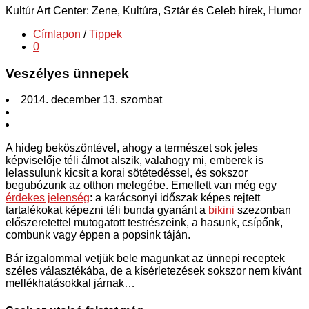
Kultúr Art Center: Zene, Kultúra, Sztár és Celeb hírek, Humor
Címlapon
/
Tippek
0
Veszélyes ünnepek
2014. december 13. szombat
A hideg beköszöntével, ahogy a természet sok jeles
képviselője téli álmot alszik, valahogy mi, emberek is
lelassulunk kicsit a korai sötétedéssel, és sokszor
begubózunk az otthon melegébe. Emellett van még egy
érdekes jelenség
: a karácsonyi időszak képes rejtett
tartalékokat képezni téli bunda gyanánt a
bikini
szezonban
előszeretettel mutogatott testrészeink, a hasunk, csípőnk,
combunk vagy éppen a popsink táján.
Bár izgalommal vetjük bele magunkat az ünnepi receptek
széles választékába, de a kísérletezések sokszor nem kívánt
mellékhatásokkal járnak…