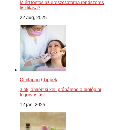
Miért fontos az ereszcsatorna rendszeres
tisztítása?
22 aug, 2025
Címlapon
/
Tippek
3 ok, amiért ki kell próbálnod a biológiai
fogorvoslást
12 jan, 2025