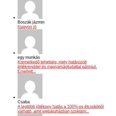
Boszák jázmin
Nagyon jó
egy munkás
Kiemelkedő tehetség, mely határozott
értékrenddel és magyarságtudattal párosul.
Emellett...
Csaba
A legtöbb jótékony hatás a 100%-os étcsokiktól
várható, amit webáruházban szoktam...