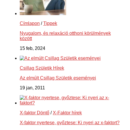
Címlapon
/
Tippek
Nyugalom, és relaxáció otthoni körülmények
között
15 feb, 2024
Csillag Születik Hírek
Az elmúlt Csillag Születik eseményei
19 jan, 2011
X-faktor Döntő
/
X-Faktor hírek
X-faktor nyertese, győztese: Ki nyeri az x-faktort?