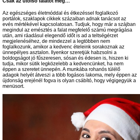
Csak az utolsó falatot még…
Az egészséges életmóddal és étkezéssel foglalkozó
portálok, szaklapok cikkek százaiban adnak tanácsot az
evés mértékével kapcsolatosan. Tudjuk, hogy már a szájban
megindul az emésztés a falat megfelelő számú megrágása
után, ami ráadásul elegendő időt is ad a teltségérzet
megjelenéséhez, de mindezzel a legtöbben nem
foglalkozunk, amikor a kedvenc ételeink sorakoznak az
ünnepélyes asztalon. Ilyenkor szeretjük habzsolni a
boldogságot jó fűszeresen, sósan és édesen is, hiszen ki
tudja, mikor sütik legközelebb a kedvencünket, ha nem
éppen a szeretet ünnepén. A munkába rohanós túlélő
adagok helyét átveszi a több fogásos lakoma, mely éppen az
újdonság erejénél fogva is olyan csábító, hogy végigegyük a
menüsort.