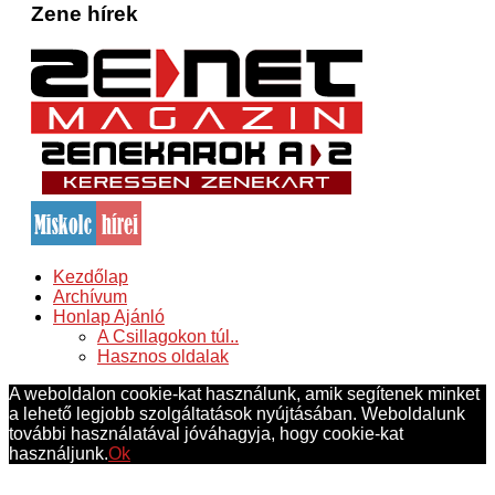
Zene hírek
Kezdőlap
Archívum
Honlap Ajánló
A Csillagokon túl..
Hasznos oldalak
A weboldalon cookie-kat használunk, amik segítenek minket
a lehető legjobb szolgáltatások nyújtásában. Weboldalunk
további használatával jóváhagyja, hogy cookie-kat
használjunk.
Ok