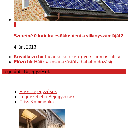
0
Szeretné 0 forintra csökkenteni a villanyszámláját?
4 jún, 2013
Következő hír
Futár kétkeréken: gyors, pontos, olcsó
Előző hír
Hátizsákos utazástól a babahordozásig
Legutóbbi Bejegyzések
Friss Bejegyzések
Legnézettebb Bejegyzések
Friss Kommentek