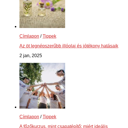
Címlapon
/
Tippek
Az öt legnépszerűbb illóolaj és jótékony hatásaik
2 jan, 2025
Címlapon
/
Tippek
A főzőkurzus, mint csapatépítő: miért ideális