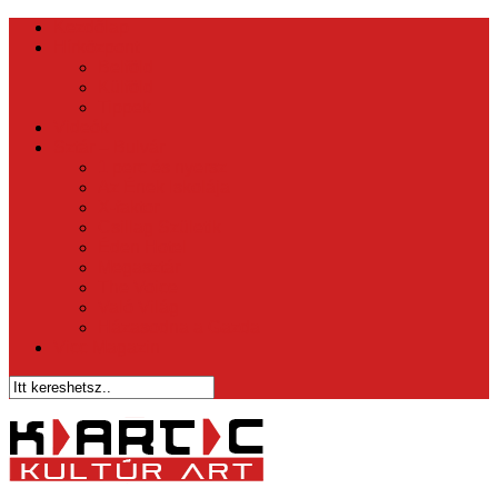
Kezdőlap
Hírközpont
Belföld
Külföld
Tippek
Videók
Sztár – Bulvár
1 perc és nyersz
Az Ének Iskolája
X-faktor
Csillag Születik
Éden Hotel
Megasztár
The Voice
Való Világ
Házasodna a Gazda
Vicc Magazin