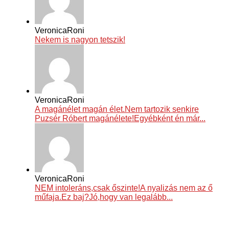
VeronicaRoni
Nekem is nagyon tetszik!
VeronicaRoni
A magánélet magán élet.Nem tartozik senkire
Puzsér Róbert magánélete!Egyébként én már...
VeronicaRoni
NEM intoleráns,csak őszinte!A nyalizás nem az ő
műfaja.Ez baj?Jó,hogy van legalább...