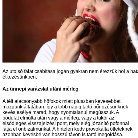
Az utolsó falat csábítása jogán gyakran nem érezzük hol a hat
étkezésünkben.
Az ünnepi varázslat utáni mérleg
A téli alacsonyabb hőfokok miatt pluszban kevesebbet
mozgunk általában, így a több napig tartó bűnözésünknek
kevés esélye marad, hogy nyomtalanul megússzuk. A
bódulat elmúlta után vagy a mérleg, vagy a tükör az
elsődleges visszajelzési pont, mely elég józanító pofonnal
látja el önbizalmunkat. A hirtelen kedv provokálta ötleteknek
azonban kevésbé van hosszú távon is tartó megoldása.