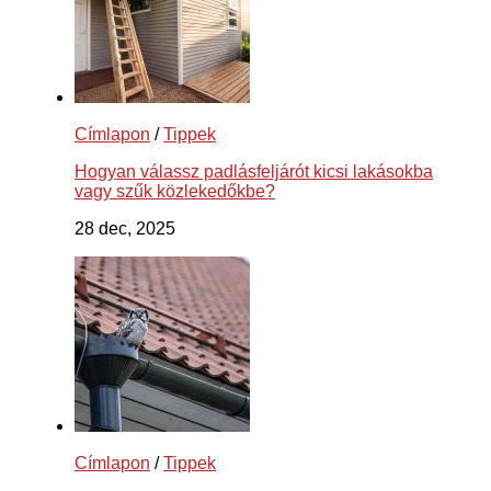
Címlapon
/
Tippek
Hogyan válassz padlásfeljárót kicsi lakásokba
vagy szűk közlekedőkbe?
28 dec, 2025
Címlapon
/
Tippek