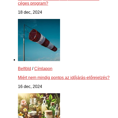
céges program?
18 dec, 2024
Belföld
/
Címlapon
Miért nem mindig pontos az időjárás-előrejelzés?
16 dec, 2024