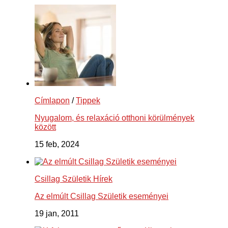
Címlapon
/
Tippek
Nyugalom, és relaxáció otthoni körülmények
között
15 feb, 2024
Csillag Születik Hírek
Az elmúlt Csillag Születik eseményei
19 jan, 2011