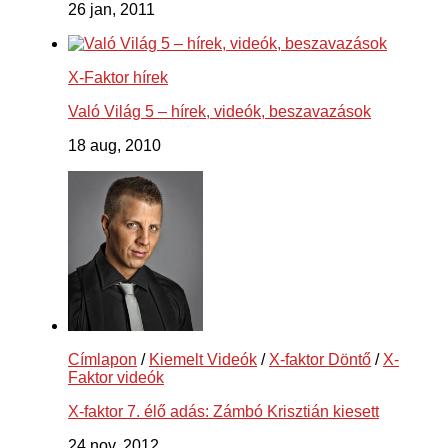
26 jan, 2011
X-Faktor hírek
Való Világ 5 – hírek, videók, beszavazások
18 aug, 2010
Címlapon
/
Kiemelt Videók
/
X-faktor Döntő
/
X-
Faktor videók
X-faktor 7. élő adás: Zámbó Krisztián kiesett
24 nov, 2012