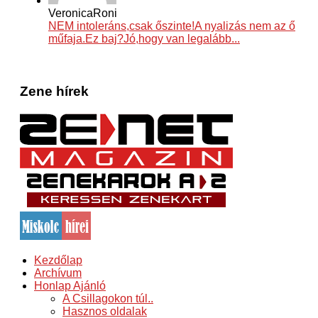
VeronicaRoni
NEM intoleráns,csak őszinte!A nyalizás nem az ő
műfaja.Ez baj?Jó,hogy van legalább...
Zene hírek
Kezdőlap
Archívum
Honlap Ajánló
A Csillagokon túl..
Hasznos oldalak