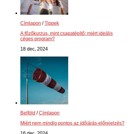
Címlapon
/
Tippek
A főzőkurzus, mint csapatépítő: miért ideális
céges program?
18 dec, 2024
Belföld
/
Címlapon
Miért nem mindig pontos az időjárás-előrejelzés?
16 dec, 2024