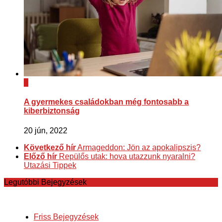
0
A gyermekes családokban még fontosabb a
kiberbiztonság
20 jún, 2022
Következő hír
Armageddon: Jön az apokalipszis?
Előző hír
Repülős utak: hova utazzunk nyaralni?
Utazási Tippek
Legutóbbi Bejegyzések
Friss Bejegyzések