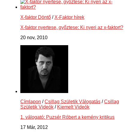
X-faktor Döntő
/
X-Faktor hírek
X-faktor nyertese, győztese: Ki nyeri az x-faktort?
20 nov, 2010
Címlapon
/
Csillag Születik Válogatás
/
Csillag
Születik Videók
/
Kiemelt Videók
1. válogató: Puzsér Róbert a kemény kritikus
17 Már, 2012