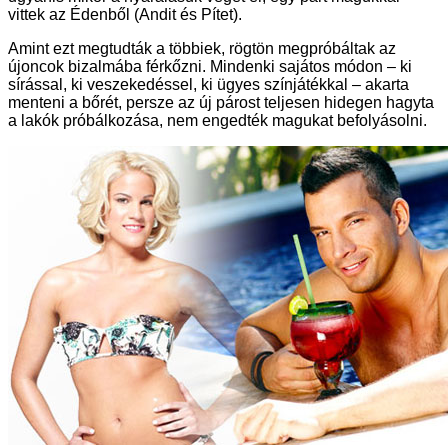
vittek az Édenből (Andit és Pítet).
Amint ezt megtudták a többiek, rögtön megpróbáltak az
újoncok bizalmába férkőzni. Mindenki sajátos módon – ki
sírással, ki veszekedéssel, ki ügyes színjátékkal – akarta
menteni a bőrét, persze az új párost teljesen hidegen hagyta
a lakók próbálkozása, nem engedték magukat befolyásolni.