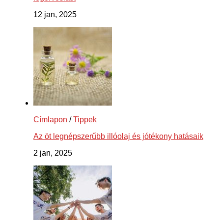
12 jan, 2025
Címlapon
/
Tippek
Az öt legnépszerűbb illóolaj és jótékony hatásaik
2 jan, 2025