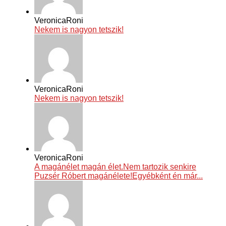
VeronicaRoni
Nekem is nagyon tetszik!
VeronicaRoni
Nekem is nagyon tetszik!
VeronicaRoni
A magánélet magán élet.Nem tartozik senkire
Puzsér Róbert magánélete!Egyébként én már...