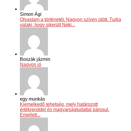
Simon Ági
Olvastam a történetét. Nagyon szíven ütött. Tudja
valaki, hogy sikerült Neki...
Boszák jázmin
Nagyon jó
egy munkás
Kiemelkedő tehetség, mely határozott
értékrenddel és magyarságtudattal párosul.
Emellett...