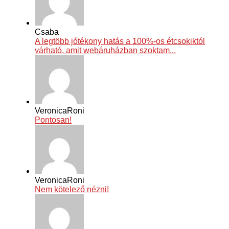
Csaba
A legtöbb jótékony hatás a 100%-os étcsokiktól
várható, amit webáruházban szoktam...
VeronicaRoni
Pontosan!
VeronicaRoni
Nem kötelező nézni!