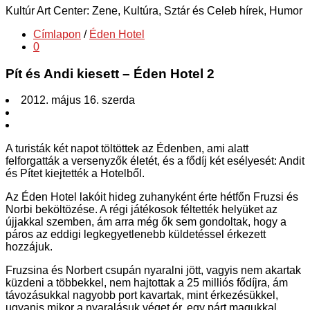
Kultúr Art Center: Zene, Kultúra, Sztár és Celeb hírek, Humor
Címlapon
/
Éden Hotel
0
Pít és Andi kiesett – Éden Hotel 2
2012. május 16. szerda
A turisták két napot töltöttek az Édenben, ami alatt
felforgatták a versenyzők életét, és a fődíj két esélyesét: Andit
és Pítet kiejtették a Hotelből.
Az Éden Hotel lakóit hideg zuhanyként érte hétfőn Fruzsi és
Norbi beköltözése. A régi játékosok féltették helyüket az
újjakkal szemben, ám arra még ők sem gondoltak, hogy a
páros az eddigi legkegyetlenebb küldetéssel érkezett
hozzájuk.
Fruzsina és Norbert csupán nyaralni jött, vagyis nem akartak
küzdeni a többekkel, nem hajtottak a 25 milliós fődíjra, ám
távozásukkal nagyobb port kavartak, mint érkezésükkel,
ugyanis mikor a nyaralásuk véget ér, egy párt magukkal