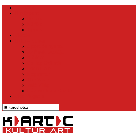
Kezdőlap
Hírközpont
Belföld
Külföld
Tippek
Videók
Sztár – Bulvár
1 perc és nyersz
Az Ének Iskolája
X-faktor
Csillag Születik
Éden Hotel
Megasztár
The Voice
Való Világ
Házasodna a Gazda
Vicc Magazin