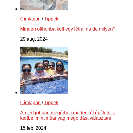
Címlapon
/
Tippek
Minden otthonba kell egy létra, na de milyen?
29 aug, 2024
Címlapon
/
Tippek
Amiért jobban megérheti medencét építtetni a
kertbe, mint műanyag megoldást választani
15 feb, 2024