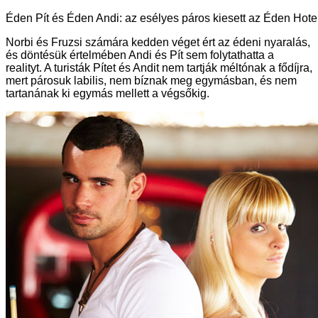
Éden Pít és Éden Andi: az esélyes páros kiesett az Éden Hot
Norbi és Fruzsi számára kedden véget ért az édeni nyaralás,
és döntésük értelmében Andi és Pít sem folytathatta a
realityt. A turisták Pítet és Andit nem tartják méltónak a fődíjra,
mert párosuk labilis, nem bíznak meg egymásban, és nem
tartanának ki egymás mellett a végsőkig.