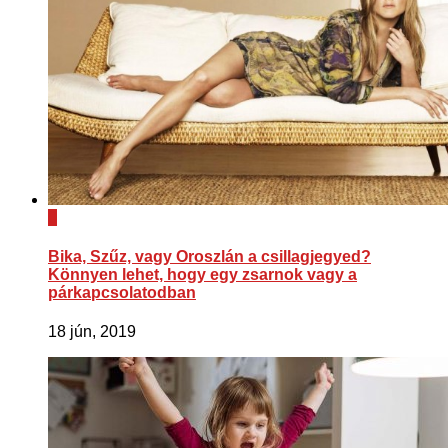
0
Bika, Szűz, vagy Oroszlán a csillagjegyed?
Könnyen lehet, hogy egy zsarnok vagy a
párkapcsolatodban
18 jún, 2019