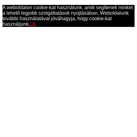
A weboldalon cookie-kat használunk, amik segítenek minket
a lehető legjobb szolgáltatások nyújtásában. Weboldalunk
további használatával jóváhagyja, hogy cookie-kat
használjunk.
Ok