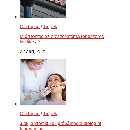
Címlapon
/
Tippek
Miért fontos az ereszcsatorna rendszeres
tisztítása?
22 aug, 2025
Címlapon
/
Tippek
3 ok, amiért ki kell próbálnod a biológiai
fogorvoslást