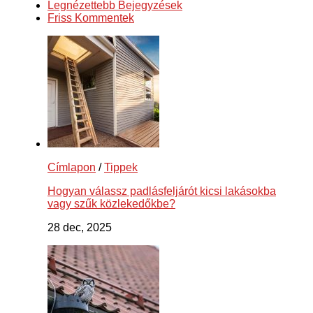
Legnézettebb Bejegyzések
Friss Kommentek
Címlapon
/
Tippek
Hogyan válassz padlásfeljárót kicsi lakásokba
vagy szűk közlekedőkbe?
28 dec, 2025