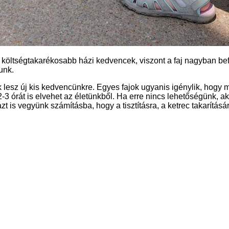
öltségtakarékosabb házi kedvencek, viszont a faj nagyban befo
unk.
k lesz új kis kedvencünkre. Egyes fajok ugyanis igénylik, hogy
2-3 órát is elvehet az életünkből. Ha erre nincs lehetőségünk, 
t is vegyünk számításba, hogy a tisztításra, a ketrec takarítására