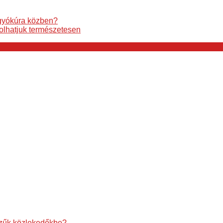
ogyókúra közben?
tolhatjuk természetesen
szűk közlekedőkbe?