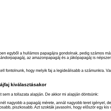
ben egyből a hullámos papagájra gondolnak, pedig számos más f
 sándorpapagáj, az amazonpapagáj és a jákópapagáj is népszer
kell fontolnunk, hogy melyik faj a legideálisabb a számunkra. V
jfaj kiválasztásakor
t sem a tollazata alapján. De akkor mi alapján döntsünk:
minél nagyobb a papagáj mérete, annál nagyobb teret igényel, de 
sabb, piszkosabb. Azt szokták javasolni, hogy először egy kis