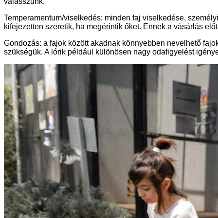
válasszunk.
Temperamentum/viselkedés: minden faj viselkedése, személyisé
kifejezetten szeretik, ha megérintik őket. Ennek a vásárlás e
Gondozás: a fajok között akadnak könnyebben nevelhető fajok,
szükségük. A lórik például különösen nagy odafigyelést igényel