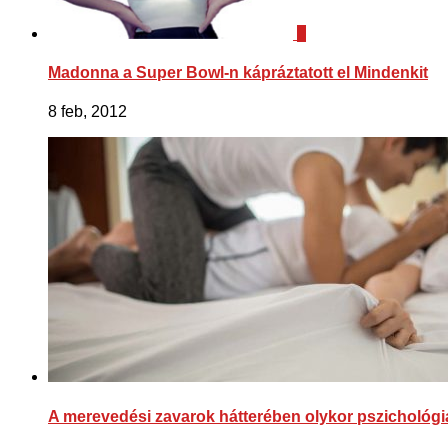
0
Madonna a Super Bowl-n kápráztatott el Mindenkit
8 feb, 2012
A merevedési zavarok hátterében olykor pszichológia