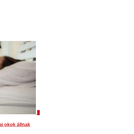
0
i okok állnak