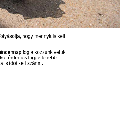
lyásolja, hogy mennyit is kell
 mindennap foglalkozzunk velük,
akkor érdemes függetlenebb
 is időt kell szánni.