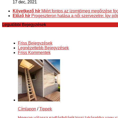
17 dec, 2021
Következő hír
Miért fontos az izomtömeg megőrzése f
Előző hír
Progeszteron hatása a női szervezetre: Így pó
Legutóbbi Bejegyzések
Friss Bejegyzések
Legnézettebb Bejegyzések
Friss Kommentek
Címlapon
/
Tippek
Hogyan válassz padlásfeljárót kicsi lakásokba vagy 