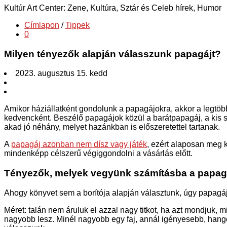
Kultúr Art Center: Zene, Kultúra, Sztár és Celeb hírek, Humor
Címlapon
/
Tippek
0
Milyen tényezők alapján válasszunk papagájt?
2023. augusztus 15. kedd
Amikor háziállatként gondolunk a papagájokra, akkor a legtöb
kedvencként. Beszélő papagájok közül a barátpapagáj, a kis
akad jó néhány, melyet hazánkban is előszeretettel tartanak.
A
papagáj azonban nem dísz vagy játék
, ezért alaposan meg 
mindenképp célszerű végiggondolni a vásárlás előtt.
Tényezők, melyek vegyünk számításba a papagá
Ahogy könyvet sem a borítója alapján választunk, úgy papagáj
Méret: talán nem áruluk el azzal nagy titkot, ha azt mondjuk, 
nagyobb lesz. Minél nagyobb egy faj, annál igényesebb, hango