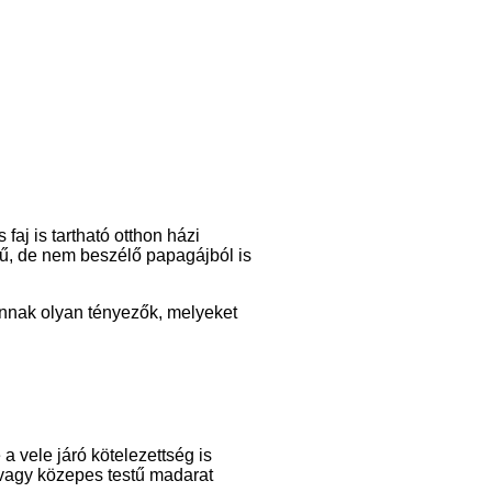
aj is tartható otthon házi
ű, de nem beszélő papagájból is
annak olyan tényezők, melyeket
a vele járó kötelezettség is
 vagy közepes testű madarat