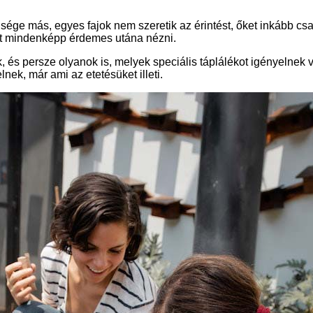
ge más, egyes fajok nem szeretik az érintést, őket inkább csa
lőtt mindenképp érdemes utána nézni.
 és persze olyanok is, melyek speciális táplálékot igényelnek 
nek, már ami az etetésüket illeti.