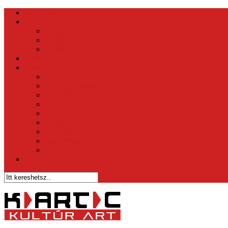
Kezdőlap
Hírközpont
Belföld
Külföld
Tippek
Videók
Sztár – Bulvár
1 perc és nyersz
Az Ének Iskolája
X-faktor
Csillag Születik
Éden Hotel
Megasztár
The Voice
Való Világ
Házasodna a Gazda
Vicc Magazin