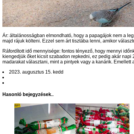
Ár: általánosságban elmondható, hogy a papagájok nem a leg k
majd rájuk költeni. Ezzel sem árt tisztába lenni, amikor választ
Ráfordított idő mennyisége: fontos tényező, hogy mennyi időn
kiengedjük őket kicsit szabadon repkedni, ez pedig akár napi 
madarakat választani, mint a pintyek vagy a kanárik. Emellett az
2023. augusztus 15. kedd
Hasonló bejegyzések..