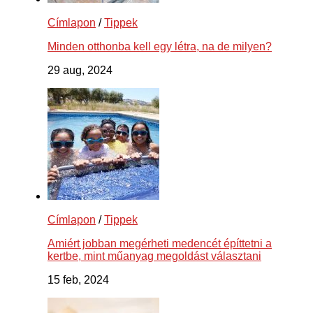
Címlapon
/
Tippek
Minden otthonba kell egy létra, na de milyen?
29 aug, 2024
Címlapon
/
Tippek
Amiért jobban megérheti medencét építtetni a
kertbe, mint műanyag megoldást választani
15 feb, 2024