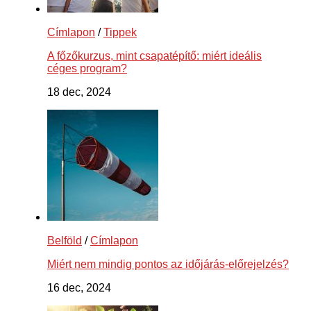
Címlapon
/
Tippek
A főzőkurzus, mint csapatépítő: miért ideális
céges program?
18 dec, 2024
Belföld
/
Címlapon
Miért nem mindig pontos az időjárás-előrejelzés?
16 dec, 2024