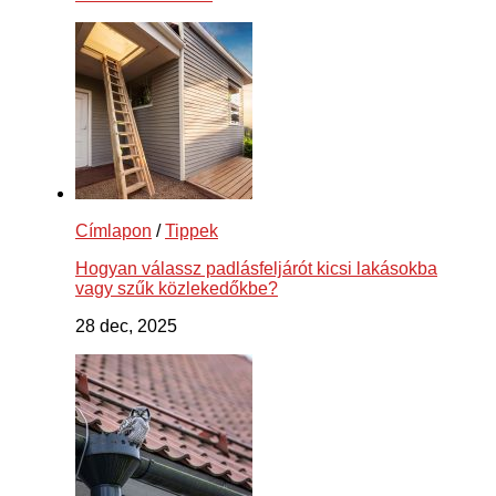
Címlapon
/
Tippek
Hogyan válassz padlásfeljárót kicsi lakásokba
vagy szűk közlekedőkbe?
28 dec, 2025