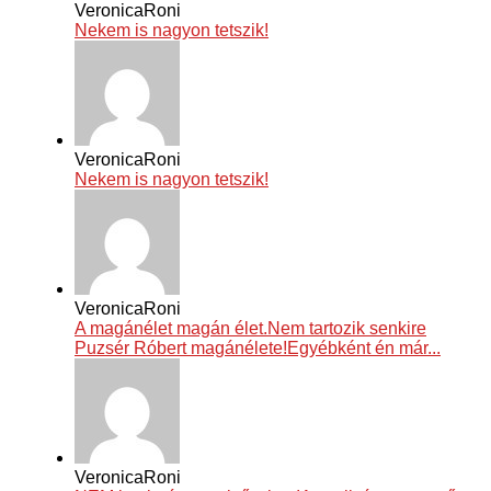
VeronicaRoni
Nekem is nagyon tetszik!
VeronicaRoni
Nekem is nagyon tetszik!
VeronicaRoni
A magánélet magán élet.Nem tartozik senkire
Puzsér Róbert magánélete!Egyébként én már...
VeronicaRoni