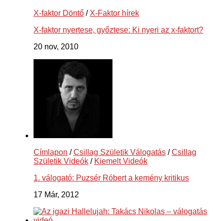
X-faktor Döntő
/
X-Faktor hírek
X-faktor nyertese, győztese: Ki nyeri az x-faktort?
20 nov, 2010
Címlapon
/
Csillag Születik Válogatás
/
Csillag
Születik Videók
/
Kiemelt Videók
1. válogató: Puzsér Róbert a kemény kritikus
17 Már, 2012