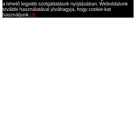
a lehető legjobb szolgáltatások nyújtásában. Weboldalunk
további használatával jóváhagyja, hogy cookie-kat
használjunk.
Ok