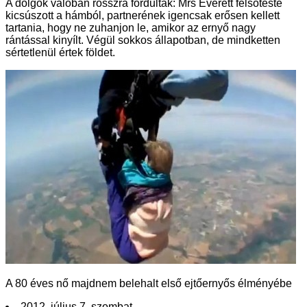
A dolgok valóban rosszra fordultak: Mrs Everett felsőteste
kicsúszott a hámból, partnerének igencsak erősen kellett
tartania, hogy ne zuhanjon le, amikor az ernyő nagy
rántással kinyílt. Végül sokkos állapotban, de mindketten
sértetlenül értek földet.
A 80 éves nő majdnem belehalt első ejtőernyős élményébe
2012. július 7. szombat