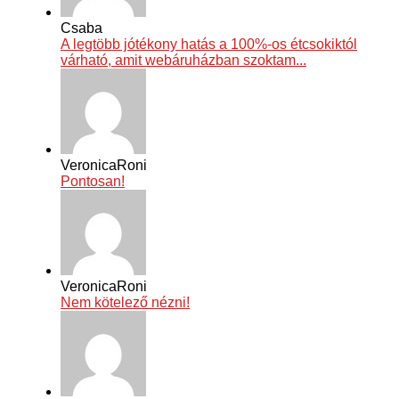
Csaba
A legtöbb jótékony hatás a 100%-os étcsokiktól
várható, amit webáruházban szoktam...
VeronicaRoni
Pontosan!
VeronicaRoni
Nem kötelező nézni!