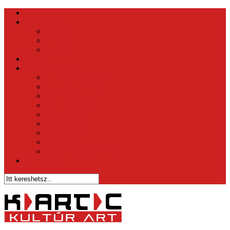
Kezdőlap
Hírközpont
Belföld
Külföld
Tippek
Videók
Sztár – Bulvár
1 perc és nyersz
Az Ének Iskolája
X-faktor
Csillag Születik
Éden Hotel
Megasztár
The Voice
Való Világ
Házasodna a Gazda
Vicc Magazin