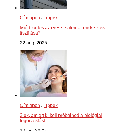
Címlapon
/
Tippek
Miért fontos az ereszcsatorna rendszeres
tisztítása?
22 aug, 2025
Címlapon
/
Tippek
3 ok, amiért ki kell próbálnod a biológiai
fogorvoslást
12 jan, 2025