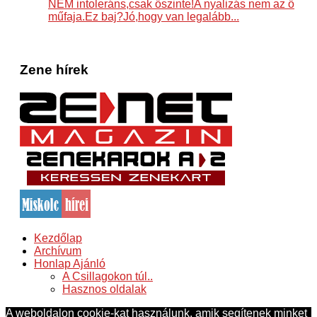
NEM intoleráns,csak őszinte!A nyalizás nem az ő
műfaja.Ez baj?Jó,hogy van legalább...
Zene hírek
Kezdőlap
Archívum
Honlap Ajánló
A Csillagokon túl..
Hasznos oldalak
A weboldalon cookie-kat használunk, amik segítenek minket