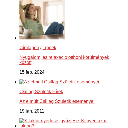
Címlapon
/
Tippek
Nyugalom, és relaxáció otthoni körülmények
között
15 feb, 2024
Csillag Születik Hírek
Az elmúlt Csillag Születik eseményei
19 jan, 2011