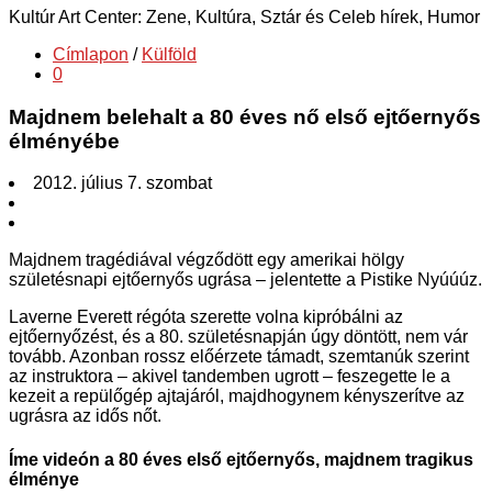
Kultúr Art Center: Zene, Kultúra, Sztár és Celeb hírek, Humor
Címlapon
/
Külföld
0
Majdnem belehalt a 80 éves nő első ejtőernyős
élményébe
2012. július 7. szombat
Majdnem tragédiával végződött egy amerikai hölgy
születésnapi ejtőernyős ugrása – jelentette a Pistike Nyúúúz.
Laverne Everett régóta szerette volna kipróbálni az
ejtőernyőzést, és a 80. születésnapján úgy döntött, nem vár
tovább. Azonban rossz előérzete támadt, szemtanúk szerint
az instruktora – akivel tandemben ugrott – feszegette le a
kezeit a repülőgép ajtajáról, majdhogynem kényszerítve az
ugrásra az idős nőt.
Íme videón a 80 éves első ejtőernyős, majdnem tragikus
élménye