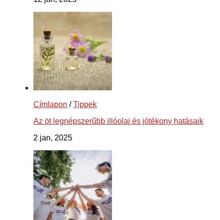
Címlapon
/
Tippek
Az öt legnépszerűbb illóolaj és jótékony hatásaik
2 jan, 2025