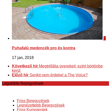
0
Puhafalú medencék pro és kontra
17 jan, 2018
Következő hír
Megtréfálta gyerekeit, ezért börtönbe
kerül
Előző hír
Senkit nem érdekel a The Voice?
Legutóbbi Bejegyzések
Friss Bejegyzések
Legnézettebb Bejegyzések
Friss Kommentek