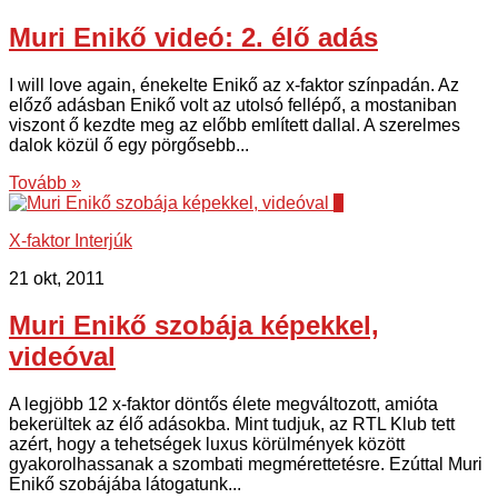
Muri Enikő videó: 2. élő adás
I will love again, énekelte Enikő az x-faktor színpadán. Az
előző adásban Enikő volt az utolsó fellépő, a mostaniban
viszont ő kezdte meg az előbb említett dallal. A szerelmes
dalok közül ő egy pörgősebb...
Tovább »
0
X-faktor Interjúk
21 okt, 2011
Muri Enikő szobája képekkel,
videóval
A legjöbb 12 x-faktor döntős élete megváltozott, amióta
bekerültek az élő adásokba. Mint tudjuk, az RTL Klub tett
azért, hogy a tehetségek luxus körülmények között
gyakorolhassanak a szombati megmérettetésre. Ezúttal Muri
Enikő szobájába látogatunk...