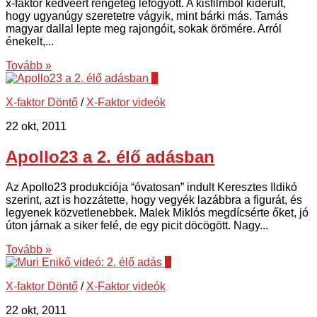
x-faktor kedvéért rengeteg lefogyott. A kisfilmből kiderült,
hogy ugyanúgy szeretetre vágyik, mint bárki más. Tamás
magyar dallal lepte meg rajongóit, sokak örömére. Arról
énekelt,...
Tovább »
0
X-faktor Döntő
/
X-Faktor videók
22 okt, 2011
Apollo23 a 2. élő adásban
Az Apollo23 produkciója “óvatosan” indult Keresztes Ildikó
szerint, azt is hozzátette, hogy vegyék lazábbra a figurát, és
legyenek közvetlenebbek. Malek Miklós megdícsérte őket, jó
úton járnak a siker felé, de egy picit döcögött. Nagy...
Tovább »
7
X-faktor Döntő
/
X-Faktor videók
22 okt, 2011