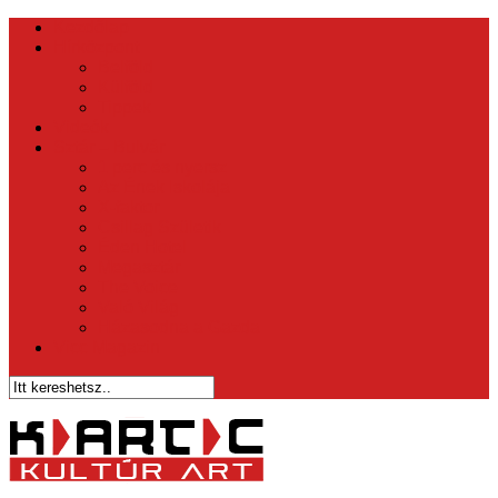
Kezdőlap
Hírközpont
Belföld
Külföld
Tippek
Videók
Sztár – Bulvár
1 perc és nyersz
Az Ének Iskolája
X-faktor
Csillag Születik
Éden Hotel
Megasztár
The Voice
Való Világ
Házasodna a Gazda
Vicc Magazin