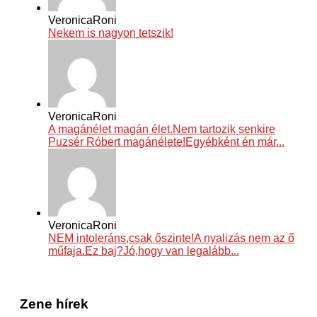
VeronicaRoni
Nekem is nagyon tetszik!
VeronicaRoni
A magánélet magán élet.Nem tartozik senkire
Puzsér Róbert magánélete!Egyébként én már...
VeronicaRoni
NEM intoleráns,csak őszinte!A nyalizás nem az ő
műfaja.Ez baj?Jó,hogy van legalább...
Zene hírek