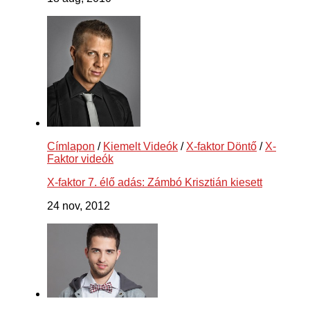
Címlapon
/
Kiemelt Videók
/
X-faktor Döntő
/
X-
Faktor videók
X-faktor 7. élő adás: Zámbó Krisztián kiesett
24 nov, 2012