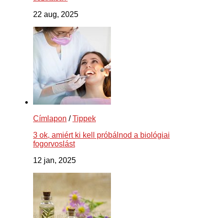
22 aug, 2025
Címlapon
/
Tippek
3 ok, amiért ki kell próbálnod a biológiai
fogorvoslást
12 jan, 2025