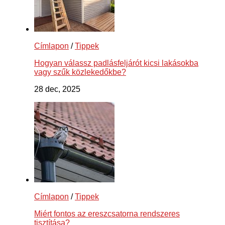
Címlapon
/
Tippek
Hogyan válassz padlásfeljárót kicsi lakásokba
vagy szűk közlekedőkbe?
28 dec, 2025
Címlapon
/
Tippek
Miért fontos az ereszcsatorna rendszeres
tisztítása?