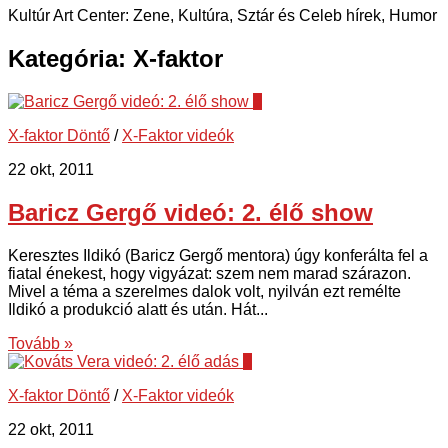
Kultúr Art Center: Zene, Kultúra, Sztár és Celeb hírek, Humor
Kategória:
X-faktor
5
X-faktor Döntő
/
X-Faktor videók
22 okt, 2011
Baricz Gergő videó: 2. élő show
Keresztes Ildikó (Baricz Gergő mentora) úgy konferálta fel a
fiatal énekest, hogy vigyázat: szem nem marad szárazon.
Mivel a téma a szerelmes dalok volt, nyilván ezt remélte
Ildikó a produkció alatt és után. Hát...
Tovább »
3
X-faktor Döntő
/
X-Faktor videók
22 okt, 2011