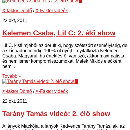
2
X-faktor Döntő
/
X-Faktor videók
22 okt, 2011
Kelemen Csaba, Lil C: 2. élő show
Lil C. kisfilmjéből az derült ki, hogy szétszórt személyiség, de
a színpadon mindig 100%-ot nyújt – nyilatkozta Kelemen
Csaba. Magyarul, ha éneklésről van szó, akkor maximalista,
és nem ismer kompromisszumokat. Malek Miklós elsőként
nem...
Tovább »
7
X-faktor Döntő
/
X-Faktor videók
22 okt, 2011
Tarány Tamás videó: 2. élő show
A lányok Mackója, a lányok Kedvence Tarány Tamás, aki az