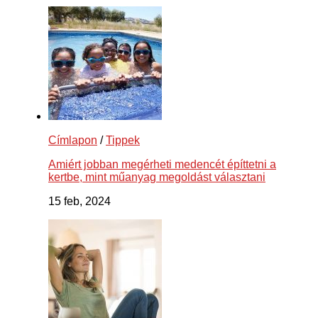
Címlapon
/
Tippek
Amiért jobban megérheti medencét építtetni a
kertbe, mint műanyag megoldást választani
15 feb, 2024