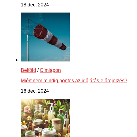
18 dec, 2024
Belföld
/
Címlapon
Miért nem mindig pontos az időjárás-előrejelzés?
16 dec, 2024