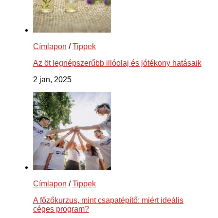
Címlapon
/
Tippek
Az öt legnépszerűbb illóolaj és jótékony hatásaik
2 jan, 2025
Címlapon
/
Tippek
A főzőkurzus, mint csapatépítő: miért ideális
céges program?