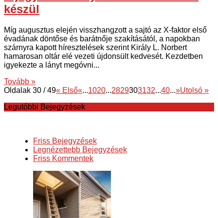
készül
Míg augusztus elején visszhangzott a sajtó az X-faktor első
évadának döntőse és barátnője szakításától, a napokban
szárnyra kapott híresztelések szerint Király L. Norbert
hamarosan oltár elé vezeti újdonsült kedvesét. Kezdetben
igyekezte a lányt megóvni...
Tovább »
Oldalak 30 / 49
« Első
«
...
10
20
...
28
29
30
31
32
...
40
...
»
Utolsó »
Legutóbbi Bejegyzések
Friss Bejegyzések
Legnézettebb Bejegyzések
Friss Kommentek