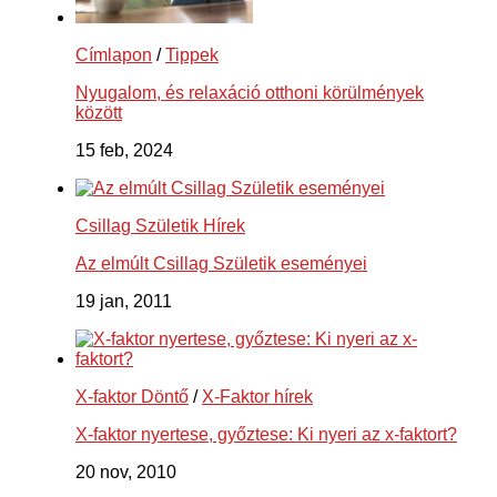
Címlapon
/
Tippek
Nyugalom, és relaxáció otthoni körülmények
között
15 feb, 2024
Csillag Születik Hírek
Az elmúlt Csillag Születik eseményei
19 jan, 2011
X-faktor Döntő
/
X-Faktor hírek
X-faktor nyertese, győztese: Ki nyeri az x-faktort?
20 nov, 2010