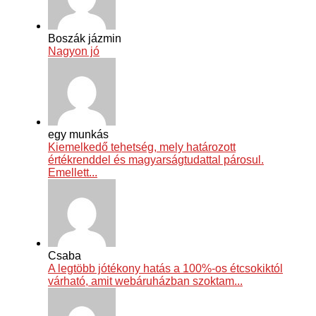
Boszák jázmin
Nagyon jó
egy munkás
Kiemelkedő tehetség, mely határozott
értékrenddel és magyarságtudattal párosul.
Emellett...
Csaba
A legtöbb jótékony hatás a 100%-os étcsokiktól
várható, amit webáruházban szoktam...