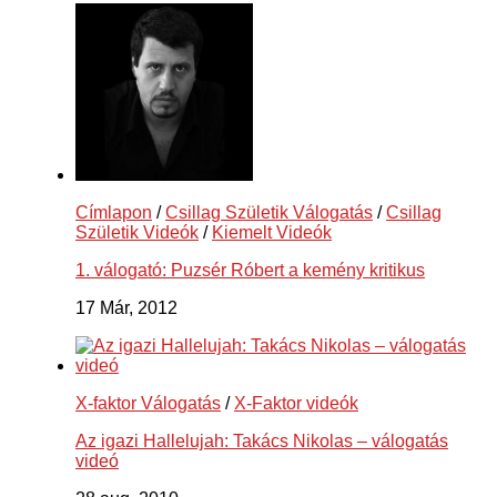
Címlapon
/
Csillag Születik Válogatás
/
Csillag
Születik Videók
/
Kiemelt Videók
1. válogató: Puzsér Róbert a kemény kritikus
17 Már, 2012
X-faktor Válogatás
/
X-Faktor videók
Az igazi Hallelujah: Takács Nikolas – válogatás
videó