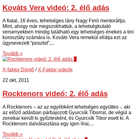
Kováts Vera videó: 2. élő adás
A fiatal, 16 éves, tehetséges lány Nagy Feró mentoráltja.
Mint, ahogy már megszokhattuk, a tehetségkutató
versenyekben mindig található egy tehetséges énekes a tini
korosztály számára is. Kováts Vera remekül ellátja ezt az
úgynevezett “posztot”,...
Tovább »
4
X-faktor Döntő
/
X-Faktor videók
22 okt, 2011
Rocktenors videó: 2. élő adás
A Rocktenors – az az egyébként tehetséges együttes -, aki
az előző adásban párbajozott Gyurcsík Tiborral, de végül a
zenekar került ki győztesként, és Gyurcsík Tibor esett ki. A
Rocktenors dalválasztása egy igen lírai,...
Tovább »