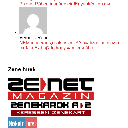
Puzsér Róbert magánélete!Egyébként én már...
VeronicaRoni
NEM intoleráns,csak őszinte!A nyalizás nem az ő
műfaja.Ez baj?Jó,hogy van legalább...
Zene hírek