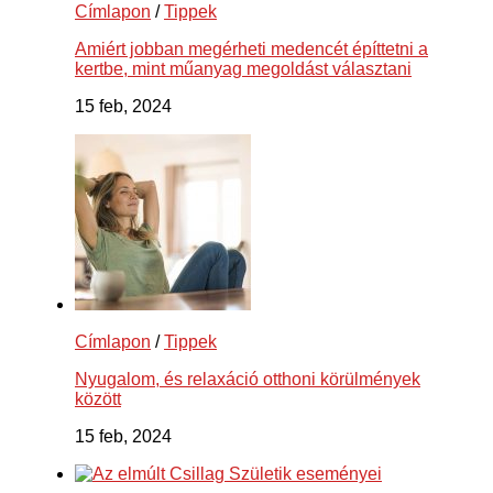
Címlapon
/
Tippek
Amiért jobban megérheti medencét építtetni a
kertbe, mint műanyag megoldást választani
15 feb, 2024
Címlapon
/
Tippek
Nyugalom, és relaxáció otthoni körülmények
között
15 feb, 2024