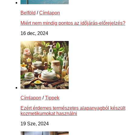
Belföld
/
Címlapon
Miért nem mindig pontos az időjárás-előrejelzés?
16 dec, 2024
Címlapon
/
Tippek
Ezért érdemes természetes alapanyagból készült
kozmetikumokat használni
19 Sze, 2024