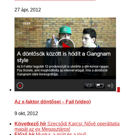
27 ápr, 2012
0
Az x-faktor döntősei – Fail (video)
9 okt, 2012
Következő hír
Szecsődi Karcsi: Nővé operáltatja
magát az ex Megasztáros!
Előző hír
Munka: a múlt és a jövő