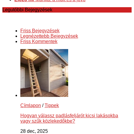
Legutóbbi Bejegyzések
Friss Bejegyzések
Legnézettebb Bejegyzések
Friss Kommentek
Címlapon
/
Tippek
Hogyan válassz padlásfeljárót kicsi lakásokba
vagy szűk közlekedőkbe?
28 dec, 2025