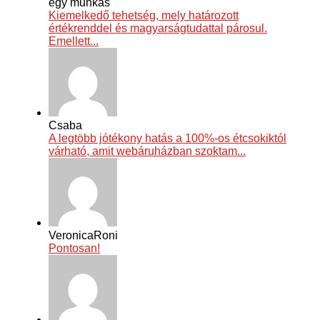
egy munkás
Kiemelkedő tehetség, mely határozott
értékrenddel és magyarságtudattal párosul.
Emellett...
Csaba
A legtöbb jótékony hatás a 100%-os étcsokiktól
várható, amit webáruházban szoktam...
VeronicaRoni
Pontosan!