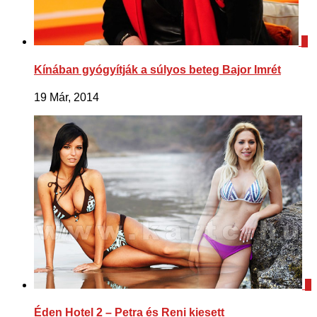
0
Kínában gyógyítják a súlyos beteg Bajor Imrét
19 Már, 2014
0
Éden Hotel 2 – Petra és Reni kiesett