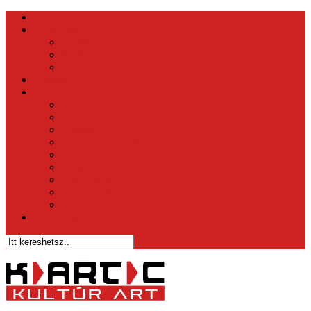
Kezdőlap
Hírközpont
Belföld
Külföld
Tippek
Videók
Sztár – Bulvár
1 perc és nyersz
Az Ének Iskolája
X-faktor
Csillag Születik
Éden Hotel
Megasztár
The Voice
Való Világ
Házasodna a Gazda
Vicc Magazin