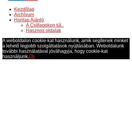
Kezdőlap
Archívum
Honlap Ajánló
A Csillagokon túl..
Hasznos oldalak
A weboldalon cookie-kat használunk, amik segítenek minket
a lehető legjobb szolgáltatások nyújtásában. Weboldalunk
további használatával jóváhagyja, hogy cookie-kat
használjunk.
Ok