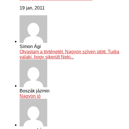
19 jan, 2011
Simon Ági
Olvastam a történetét. Nagyon szíven ütött. Tudja
valaki, hogy sikerült Neki...
Boszák jázmin
Nagyon jó