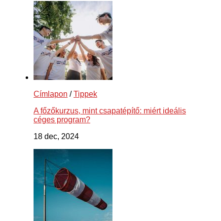
Címlapon
/
Tippek
A főzőkurzus, mint csapatépítő: miért ideális
céges program?
18 dec, 2024