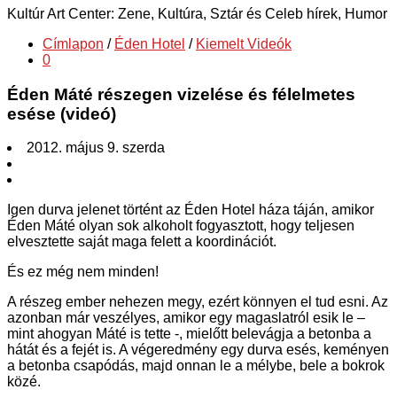
Kultúr Art Center: Zene, Kultúra, Sztár és Celeb hírek, Humor
Címlapon
/
Éden Hotel
/
Kiemelt Videók
0
Éden Máté részegen vizelése és félelmetes
esése (videó)
2012. május 9. szerda
Igen durva jelenet történt az Éden Hotel háza táján, amikor
Éden Máté olyan sok alkoholt fogyasztott, hogy teljesen
elvesztette saját maga felett a koordinációt.
És ez még nem minden!
A részeg ember nehezen megy, ezért könnyen el tud esni. Az
azonban már veszélyes, amikor egy magaslatról esik le –
mint ahogyan Máté is tette -, mielőtt belevágja a betonba a
hátát és a fejét is. A végeredmény egy durva esés, keményen
a betonba csapódás, majd onnan le a mélybe, bele a bokrok
közé.