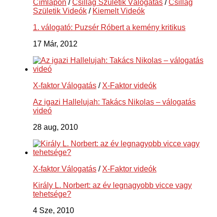
Címlapon
/
Csillag Születik Válogatás
/
Csillag
Születik Videók
/
Kiemelt Videók
1. válogató: Puzsér Róbert a kemény kritikus
17 Már, 2012
X-faktor Válogatás
/
X-Faktor videók
Az igazi Hallelujah: Takács Nikolas – válogatás
videó
28 aug, 2010
X-faktor Válogatás
/
X-Faktor videók
Király L. Norbert: az év legnagyobb vicce vagy
tehetsége?
4 Sze, 2010