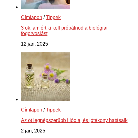
Címlapon
/
Tippek
3 ok, amiért ki kell próbálnod a biológiai
fogorvoslást
12 jan, 2025
Címlapon
/
Tippek
Az öt legnépszerűbb illóolaj és jótékony hatásaik
2 jan, 2025