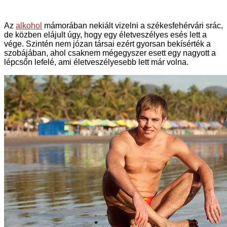
Az
alkohol
mámorában nekiált vizelni a székesfehérvári srác,
de közben elájult úgy, hogy egy életveszélyes esés lett a
vége. Szintén nem józan társai ezért gyorsan bekísérték a
szobájában, ahol csaknem mégegyszer esett egy nagyott a
lépcsőn lefelé, ami életveszélyesebb lett már volna.