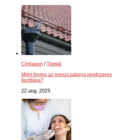
Címlapon
/
Tippek
Miért fontos az ereszcsatorna rendszeres
tisztítása?
22 aug, 2025