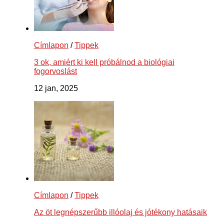
Címlapon
/
Tippek
3 ok, amiért ki kell próbálnod a biológiai
fogorvoslást
12 jan, 2025
Címlapon
/
Tippek
Az öt legnépszerűbb illóolaj és jótékony hatásaik