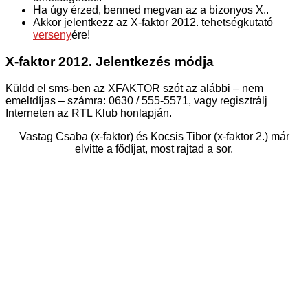
Ha úgy érzed, benned megvan az a bizonyos X..
Akkor jelentkezz az X-faktor 2012. tehetségkutató
verseny
ére!
X-faktor 2012. Jelentkezés módja
Küldd el sms-ben az XFAKTOR szót az alábbi – nem
emeltdíjas – számra: 0630 / 555-5571, vagy regisztrálj
Interneten az RTL Klub honlapján.
Vastag Csaba (x-faktor) és Kocsis Tibor (x-faktor 2.) már
elvitte a fődíjat, most rajtad a sor.