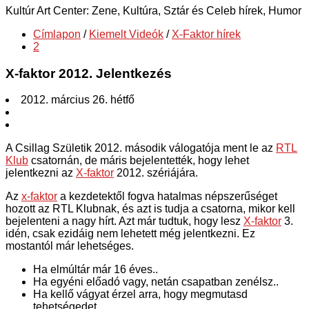
Kultúr Art Center: Zene, Kultúra, Sztár és Celeb hírek, Humor
Címlapon
/
Kiemelt Videók
/
X-Faktor hírek
2
X-faktor 2012. Jelentkezés
2012. március 26. hétfő
A Csillag Születik 2012. második válogatója ment le az
RTL
Klub
csatornán, de máris bejelentették, hogy lehet
jelentkezni az
X-faktor
2012. szériájára.
Az
x-faktor
a kezdetektől fogva hatalmas népszerűséget
hozott az RTL Klubnak, és azt is tudja a csatorna, mikor kell
bejelenteni a nagy hírt. Azt már tudtuk, hogy lesz
X-faktor
3.
idén, csak ezidáig nem lehetett még jelentkezni. Ez
mostantól már lehetséges.
Ha elmúltár már 16 éves..
Ha egyéni előadó vagy, netán csapatban zenélsz..
Ha kellő vágyat érzel arra, hogy megmutasd
tehetségedet..