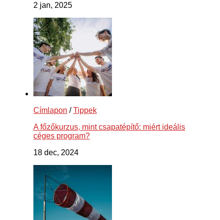
2 jan, 2025
Címlapon
/
Tippek
A főzőkurzus, mint csapatépítő: miért ideális
céges program?
18 dec, 2024