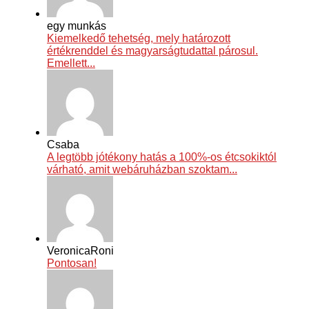
egy munkás
Kiemelkedő tehetség, mely határozott
értékrenddel és magyarságtudattal párosul.
Emellett...
Csaba
A legtöbb jótékony hatás a 100%-os étcsokiktól
várható, amit webáruházban szoktam...
VeronicaRoni
Pontosan!