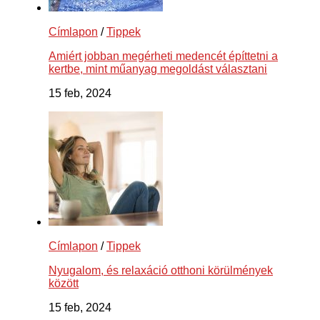
Címlapon
/
Tippek
Amiért jobban megérheti medencét építtetni a
kertbe, mint műanyag megoldást választani
15 feb, 2024
Címlapon
/
Tippek
Nyugalom, és relaxáció otthoni körülmények
között
15 feb, 2024