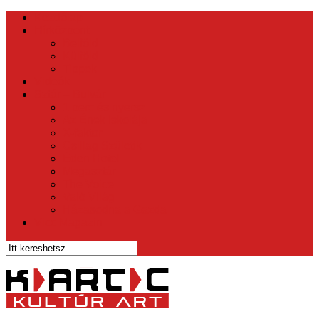
Kezdőlap
Hírközpont
Belföld
Külföld
Tippek
Videók
Sztár – Bulvár
1 perc és nyersz
Az Ének Iskolája
X-faktor
Csillag Születik
Éden Hotel
Megasztár
The Voice
Való Világ
Házasodna a Gazda
Vicc Magazin