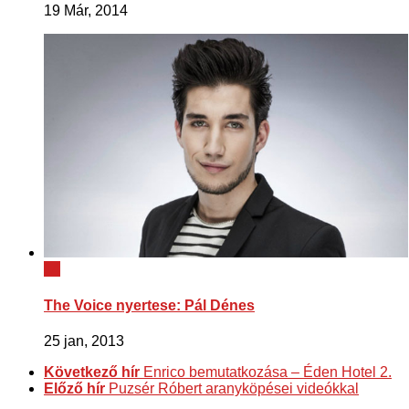
19 Már, 2014
14
The Voice nyertese: Pál Dénes
25 jan, 2013
Következő hír
Enrico bemutatkozása – Éden Hotel 2.
Előző hír
Puzsér Róbert aranyköpései videókkal