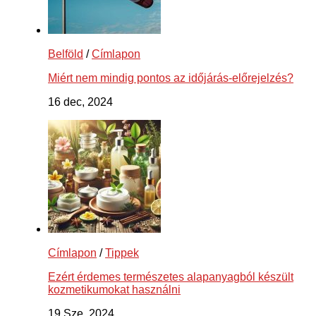
Belföld
/
Címlapon
Miért nem mindig pontos az időjárás-előrejelzés?
16 dec, 2024
Címlapon
/
Tippek
Ezért érdemes természetes alapanyagból készült
kozmetikumokat használni
19 Sze, 2024