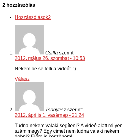
2 hozzászólás
Hozzászólások
2
Csilla
szerint:
2012. május 26. szombat - 10:53
Nekem be se tölti a videót..:)
Válasz
Tsonyesz
szerint:
2012. április 1. vasárnap - 21:24
Tudna nekem valaki segíteni? A videó alatt milyen
szám megy? Egy címet nem tudna valaki nekem
dobni? Előre is köszönöm!