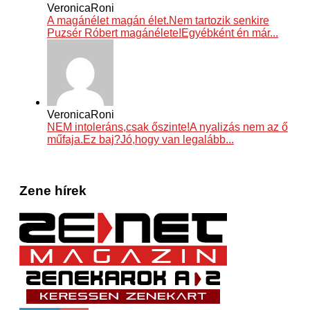
VeronicaRoni
A magánélet magán élet.Nem tartozik senkire
Puzsér Róbert magánélete!Egyébként én már...
VeronicaRoni
NEM intoleráns,csak őszinte!A nyalizás nem az ő
műfaja.Ez baj?Jó,hogy van legalább...
Zene hírek