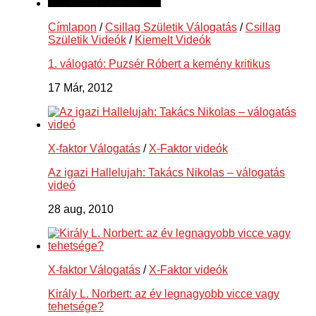
Címlapon
/
Csillag Születik Válogatás
/
Csillag
Születik Videók
/
Kiemelt Videók
1. válogató: Puzsér Róbert a kemény kritikus
17 Már, 2012
X-faktor Válogatás
/
X-Faktor videók
Az igazi Hallelujah: Takács Nikolas – válogatás
videó
28 aug, 2010
X-faktor Válogatás
/
X-Faktor videók
Király L. Norbert: az év legnagyobb vicce vagy
tehetsége?