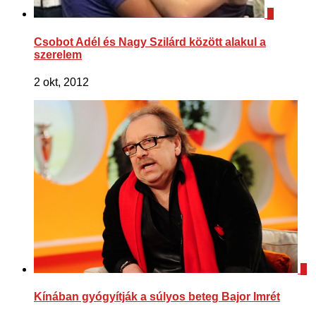
5
Csobot Adél és Nagy Szilárd között alakul a
szerelem
2 okt, 2012
0
Kínában gyógyítják a súlyos beteg Bajor Imrét