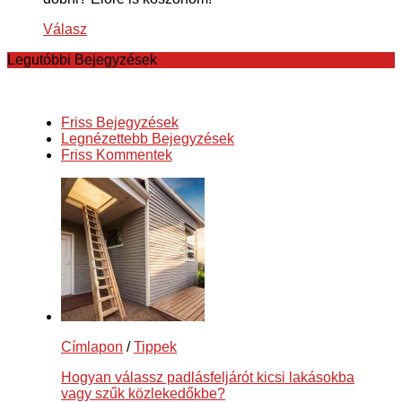
Válasz
Legutóbbi Bejegyzések
Friss Bejegyzések
Legnézettebb Bejegyzések
Friss Kommentek
Címlapon
/
Tippek
Hogyan válassz padlásfeljárót kicsi lakásokba
vagy szűk közlekedőkbe?