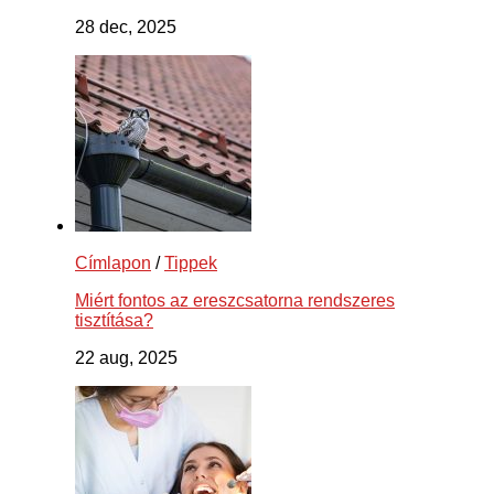
28 dec, 2025
Címlapon
/
Tippek
Miért fontos az ereszcsatorna rendszeres
tisztítása?
22 aug, 2025