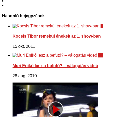
Hasonló bejegyzések..
0
Kocsis Tibor remekül énekelt az 1. show-ban
15 okt, 2011
73
Muri Enikő lesz a befutó? – válogatás videó
28 aug, 2010