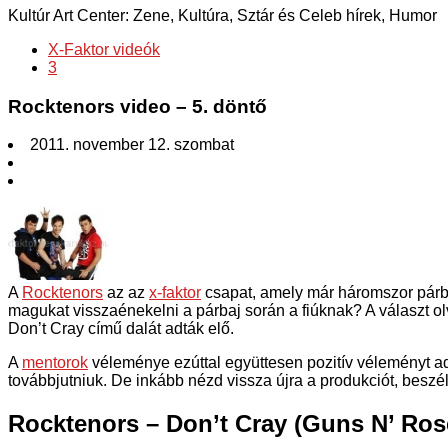
Kultúr Art Center: Zene, Kultúra, Sztár és Celeb hírek, Humor
X-Faktor videók
3
Rocktenors video – 5. döntő
2011. november 12. szombat
A
Rocktenors
az az
x-faktor
csapat, amely már háromszor párba
magukat visszaénekelni a párbaj során a fiúknak? A választ o
Don’t Cray című dalát adták elő.
A
mentorok
véleménye ezúttal együttesen pozitív véleményt adt
továbbjutniuk. De inkább nézd vissza újra a produkciót, beszél
Rocktenors – Don’t Cray (Guns N’ Ros