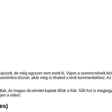
jozott, de még egyszer sem esett ki. Vajon a szerencsének kös
lvasóinkra bízzuk, akár meg is írhatod a lenti kommentekhez. A
ak, és magas dicséretet kaptak tőlük a fiúk. Sőt! Azt is megjeg
jen a videó:
es)