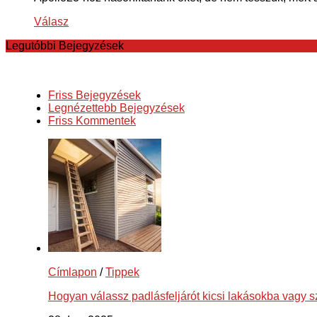
Válasz
Legutóbbi Bejegyzések
Friss Bejegyzések
Legnézettebb Bejegyzések
Friss Kommentek
Címlapon
/
Tippek
Hogyan válassz padlásfeljárót kicsi lakásokba vagy 