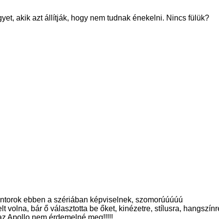
t, akik azt állítják, hogy nem tudnak énekelni. Nincs fülük?
entorok ebben a szériában képviselnek, szomorúúúúú
t volna, bár ő választotta be őket, kinézetre, stílusra, hangszín
az Apollo nem érdemelné meg!!!!!