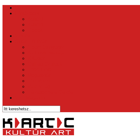
Kezdőlap
Hírközpont
Belföld
Külföld
Tippek
Videók
Sztár – Bulvár
1 perc és nyersz
Az Ének Iskolája
X-faktor
Csillag Születik
Éden Hotel
Megasztár
The Voice
Való Világ
Házasodna a Gazda
Vicc Magazin