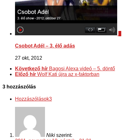
6
Csobot Adél – 3. élő adás
27 okt, 2012
Következő hír
Bagosi Alexa videó – 5. döntő
Előző hír
Wolf Kati újra az x-faktorban
3 hozzászólás
Hozzászólások
3
Niki
szerint: