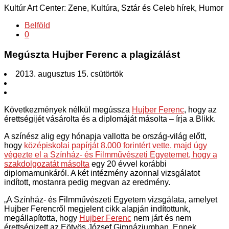
Kultúr Art Center: Zene, Kultúra, Sztár és Celeb hírek, Humor
Belföld
0
Megúszta Hujber Ferenc a plagizálást
2013. augusztus 15. csütörtök
Következmények nélkül megússza
Hujber Ferenc
, hogy az
érettségijét vásárolta és a diplomáját másolta – írja a Blikk.
A színész alig egy hónapja vallotta be ország-világ előtt,
hogy
középiskolai papírját 8.000 forintért vette, majd úgy
végezte el a Színház- és Filmművészeti Egyetemet, hogy a
szakdolgozatát másolta
egy 20 évvel korábbi
diplomamunkáról. A két intézmény azonnal vizsgálatot
indított, mostanra pedig megvan az eredmény.
„A Színház- és Filmművészeti Egyetem vizsgálata, amelyet
Hujber Ferencről megjelent cikk alapján indítottunk,
megállapította, hogy
Hujber Ferenc
nem járt és nem
érettségizett az Eötvös József Gimnáziumban. Ennek