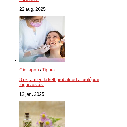
22 aug, 2025
Címlapon
/
Tippek
3 ok, amiért ki kell próbálnod a biológiai
fogorvoslást
12 jan, 2025