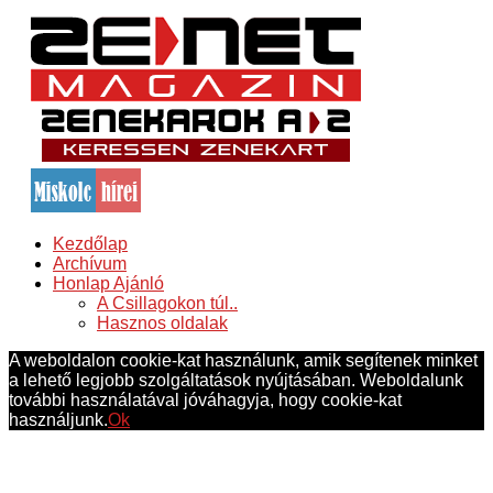
Kezdőlap
Archívum
Honlap Ajánló
A Csillagokon túl..
Hasznos oldalak
A weboldalon cookie-kat használunk, amik segítenek minket
a lehető legjobb szolgáltatások nyújtásában. Weboldalunk
további használatával jóváhagyja, hogy cookie-kat
használjunk.
Ok