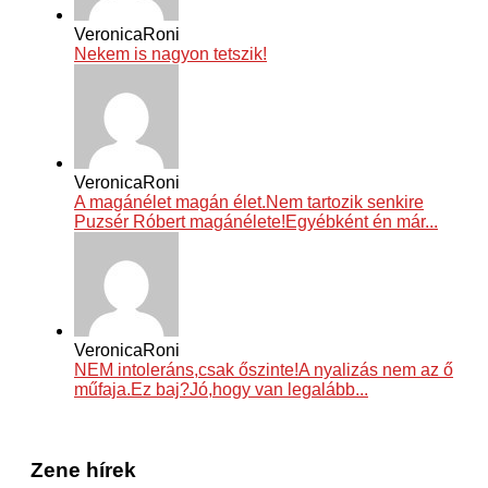
VeronicaRoni
Nekem is nagyon tetszik!
VeronicaRoni
A magánélet magán élet.Nem tartozik senkire
Puzsér Róbert magánélete!Egyébként én már...
VeronicaRoni
NEM intoleráns,csak őszinte!A nyalizás nem az ő
műfaja.Ez baj?Jó,hogy van legalább...
Zene hírek