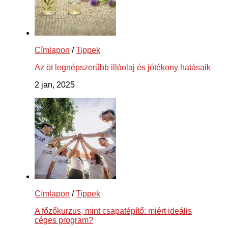
Címlapon
/
Tippek
Az öt legnépszerűbb illóolaj és jótékony hatásaik
2 jan, 2025
Címlapon
/
Tippek
A főzőkurzus, mint csapatépítő: miért ideális
céges program?