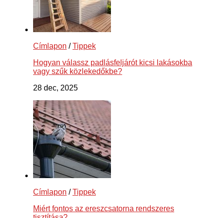
Címlapon
/
Tippek
Hogyan válassz padlásfeljárót kicsi lakásokba
vagy szűk közlekedőkbe?
28 dec, 2025
Címlapon
/
Tippek
Miért fontos az ereszcsatorna rendszeres
tisztítása?