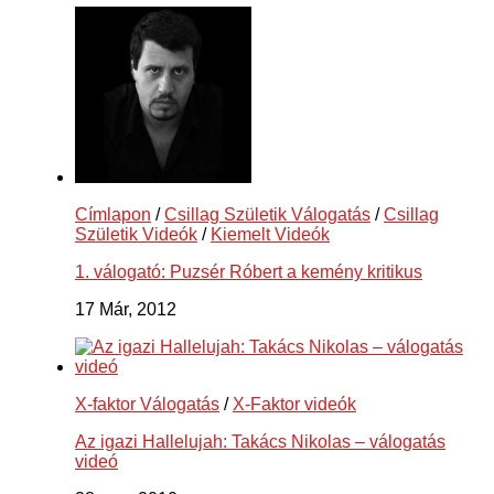
Címlapon
/
Csillag Születik Válogatás
/
Csillag
Születik Videók
/
Kiemelt Videók
1. válogató: Puzsér Róbert a kemény kritikus
17 Már, 2012
X-faktor Válogatás
/
X-Faktor videók
Az igazi Hallelujah: Takács Nikolas – válogatás
videó