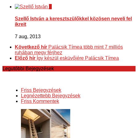
0
Szellő István a keresztszülőkkel közösen neveli fel
ikreit
7 aug, 2013
Következő hír
Palácsik Tímea több mint 7 milliós
ruhában megy férjhez
Előző hír
Így készül esküvőjére Palácsik Tímea
Legutóbbi Bejegyzések
Friss Bejegyzések
Legnézettebb Bejegyzések
Friss Kommentek