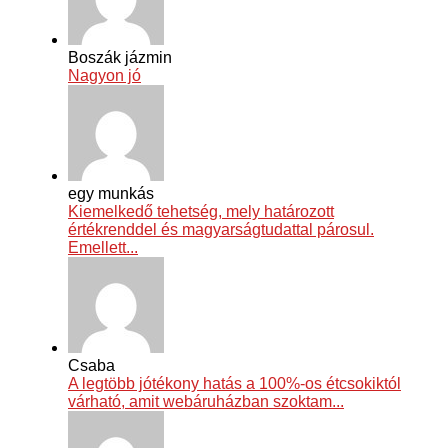
Boszák jázmin
Nagyon jó
egy munkás
Kiemelkedő tehetség, mely határozott
értékrenddel és magyarságtudattal párosul.
Emellett...
Csaba
A legtöbb jótékony hatás a 100%-os étcsokiktól
várható, amit webáruházban szoktam...