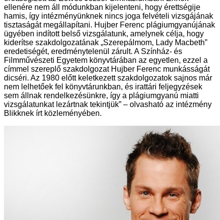
ellenére nem áll módunkban kijelenteni, hogy érettségije
hamis, így intézményünknek nincs joga felvételi vizsgájának
tisztaságát megállapítani. Hujber Ferenc plágiumgyanújának
ügyében indított belső vizsgálatunk, amelynek célja, hogy
kiderítse szakdolgozatának „Szerepálmom, Lady Macbeth”
eredetiségét, eredménytelenül zárult. A Színház- és
Filmművészeti Egyetem könyvtárában az egyetlen, ezzel a
címmel szereplő szakdolgozat Hujber Ferenc munkásságát
dicséri. Az 1980 előtt keletkezett szakdolgozatok sajnos már
nem lelhetőek fel könyvtárunkban, és irattári feljegyzések
sem állnak rendelkezésünkre, így a plágiumgyanú miatti
vizsgálatunkat lezártnak tekintjük” – olvasható az intézmény
Blikknek írt közleményében.