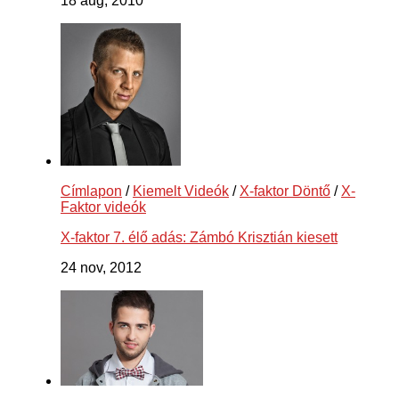
18 aug, 2010
Címlapon
/
Kiemelt Videók
/
X-faktor Döntő
/
X-
Faktor videók
X-faktor 7. élő adás: Zámbó Krisztián kiesett
24 nov, 2012