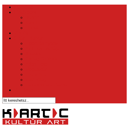
Kezdőlap
Hírközpont
Belföld
Külföld
Tippek
Videók
Sztár – Bulvár
1 perc és nyersz
Az Ének Iskolája
X-faktor
Csillag Születik
Éden Hotel
Megasztár
The Voice
Való Világ
Házasodna a Gazda
Vicc Magazin