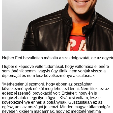
Hujber Feri bevallottan másolta a szakdolgozatát, de az egyet
Hujber elképedve vette tudomásul, hogy vallomása ellenére
sem történik semmi, vagyis úgy tűnik, nem vonják vissza a
diplomáját és nem lesz következménye a csalásnak.
“Mérhetetlenül szomorú, hogy ebben az országban
következmények nélkül meg lehet ezt tenni. Nem titok, ez az
egész részemről provokáció volt. Érdekelt, hogy én is
megúszhatok-e egy ilyen ügyet. Kíváncsi voltam, lesz-e
következménye ennek a botránynak. Gusztustalan ez az
egész, ami az országot jellemzi. Minden magyar állampolgár
nevében kikérem magamnak, hogy ez megtörténhet ma