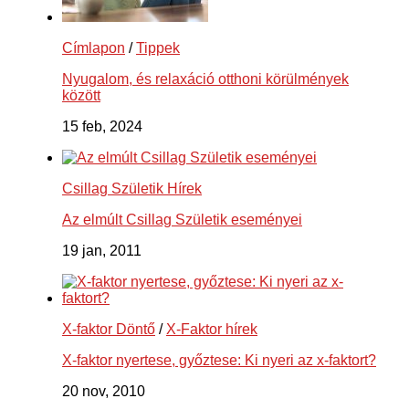
Címlapon
/
Tippek
Nyugalom, és relaxáció otthoni körülmények
között
15 feb, 2024
Csillag Születik Hírek
Az elmúlt Csillag Születik eseményei
19 jan, 2011
X-faktor Döntő
/
X-Faktor hírek
X-faktor nyertese, győztese: Ki nyeri az x-faktort?
20 nov, 2010