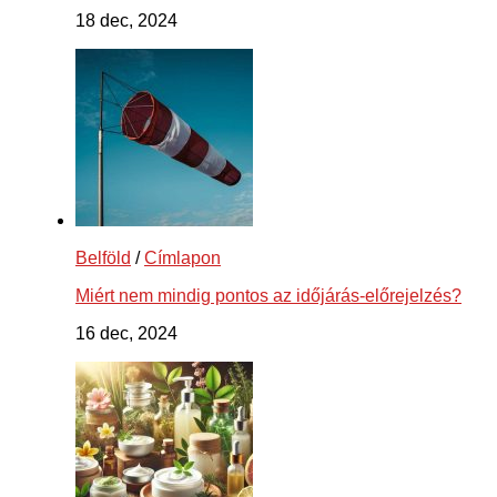
18 dec, 2024
Belföld
/
Címlapon
Miért nem mindig pontos az időjárás-előrejelzés?
16 dec, 2024