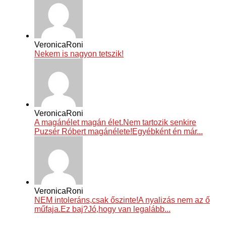
VeronicaRoni
Nekem is nagyon tetszik!
VeronicaRoni
A magánélet magán élet.Nem tartozik senkire
Puzsér Róbert magánélete!Egyébként én már...
VeronicaRoni
NEM intoleráns,csak őszinte!A nyalizás nem az ő
műfaja.Ez baj?Jó,hogy van legalább...