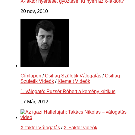
X-faktor nyertese, győztese: Ki nyeri az x-faktort?
20 nov, 2010
Címlapon
/
Csillag Születik Válogatás
/
Csillag
Születik Videók
/
Kiemelt Videók
1. válogató: Puzsér Róbert a kemény kritikus
17 Már, 2012
X-faktor Válogatás
/
X-Faktor videók