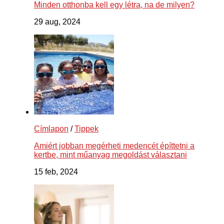
Minden otthonba kell egy létra, na de milyen?
29 aug, 2024
Címlapon
/
Tippek
Amiért jobban megérheti medencét építtetni a
kertbe, mint műanyag megoldást választani
15 feb, 2024