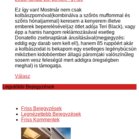
Ez így van! Mostmár nem csak
kolbászpornóval(kombinálva a szőrös muffommal és
szőris hónaljammal) keresem a kenyerem illetve
emberek beperelésével(az ötlet adója Teri Black), vagy
épp a hamis hangom reklámozásával esetleg
Donatello zsebnaptárak árusításával(megjegyzés:
eddig egy darab sem kelt el!), hanem 85 ruppóért akár
a kolbászodat is bekapom egy esetleges legénybúcsún
miközben kidobóember állagú párom(aki valószínűleg
sosem vesz feleségül mert addigra öregségben
meghal) is támogatja.
Válasz
Legutóbbi Bejegyzések
Friss Bejegyzések
Legnézettebb Bejegyzések
Friss Kommentek