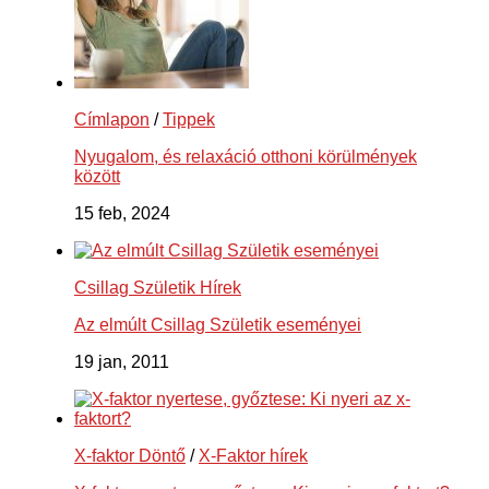
Címlapon
/
Tippek
Nyugalom, és relaxáció otthoni körülmények
között
15 feb, 2024
Csillag Születik Hírek
Az elmúlt Csillag Születik eseményei
19 jan, 2011
X-faktor Döntő
/
X-Faktor hírek