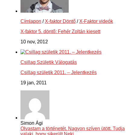
Címlapon
/
X-faktor Döntő
/
X-Faktor videók
X-faktor 5. döntő: Fehér Zoltán kiesett
10 nov, 2012
Csillag Születik Válogatás
Csillag születik 2011. – Jelentkezés
19 jan, 2011
Simon Ági
Olvastam a történetét. Nagyon szíven ütött. Tudja
valaki, hogy sikerült Neki...