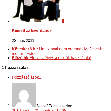
1
Kiesett az Everdance
22 máj, 2011
Következő hír
Limuzinnal nem érdemes McDrive-ba
menni – videó
Előző hír
Életveszélyes a mikrók használata!
1 hozzászólás
Hozzászólások
1
Kiszel Tünci
szerint:
2013. január 25. péntek - 17:39