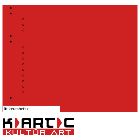
Kezdőlap
Hírközpont
Belföld
Külföld
Tippek
Videók
Sztár – Bulvár
1 perc és nyersz
Az Ének Iskolája
X-faktor
Csillag Születik
Éden Hotel
Megasztár
The Voice
Való Világ
Házasodna a Gazda
Vicc Magazin