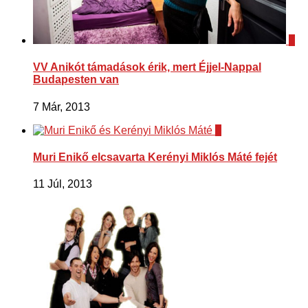
7
VV Anikót támadások érik, mert Éjjel-Nappal
Budapesten van
7 Már, 2013
0
Muri Enikő elcsavarta Kerényi Miklós Máté fejét
11 Júl, 2013