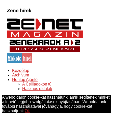
Zene hírek
Kezdőlap
Archívum
Honlap Ajánló
A Csillagokon túl..
Hasznos oldalak
A weboldalon cookie-kat használunk, amik segítenek minket
a lehető legjobb szolgáltatások nyújtásában. Weboldalunk
további használatával jóváhagyja, hogy cookie-kat
használjunk.
Ok