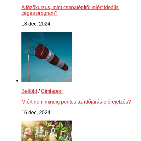
A főzőkurzus, mint csapatépítő: miért ideális
céges program?
18 dec, 2024
Belföld
/
Címlapon
Miért nem mindig pontos az időjárás-előrejelzés?
16 dec, 2024