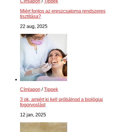
Címlapon
/
Tippek
Miért fontos az ereszcsatorna rendszeres
tisztítása?
22 aug, 2025
Címlapon
/
Tippek
3 ok, amiért ki kell próbálnod a biológiai
fogorvoslást
12 jan, 2025