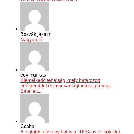
Boszák jázmin
Nagyon jó
egy munkás
Kiemelkedő tehetség, mely határozott
értékrenddel és magyarságtudattal párosul.
Emellett...
Csaba
A legtöbb jótékony hatás a 100%-os étcsokiktól