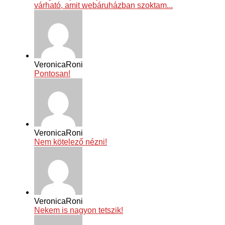
várható, amit webáruházban szoktam...
VeronicaRoni
Pontosan!
VeronicaRoni
Nem kötelező nézni!
VeronicaRoni
Nekem is nagyon tetszik!