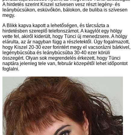
A hirdetés szerint Kiszel szívesen vesz részt legény- és
leánybúcsúkon, esküvőkön, bálokon, de buliba is szívesen
megy.
A Blikk kapva kapott a lehetőségen, és tárcsázta a
hirdetésben szereplő telefonszámot. A kagylót egy hölgy
vette fel, akiről kiderült, hogy Tünci új menedzsere. A hölgy
elárulta, az ár nagyban függ a részletektől. Úgy fogalmazott,
hogy Kiszel 20-30 ezer forintért megy el vacsorázni bárkivel,
legénybúcsúba és leánybúcsúba 30-40 ezer körüli
összegért. Olyan sok megrendelés érkezett, hogy Tünci
naptára jelenleg tele van, február közepétől lehet időpontot
foglalni.