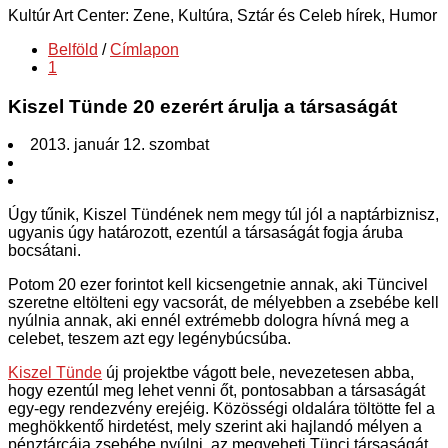
Kultúr Art Center: Zene, Kultúra, Sztár és Celeb hírek, Humor
Belföld
/
Címlapon
1
Kiszel Tünde 20 ezerért árulja a társaságát
2013. január 12. szombat
Úgy tűnik, Kiszel Tündének nem megy túl jól a naptárbiznisz,
ugyanis úgy határozott, ezentúl a társaságát fogja áruba
bocsátani.
Potom 20 ezer forintot kell kicsengetnie annak, aki Tüncivel
szeretne eltölteni egy vacsorát, de mélyebben a zsebébe kell
nyúlnia annak, aki ennél extrémebb dologra hívná meg a
celebet, teszem azt egy legénybúcsúba.
Kiszel Tünde
új projektbe vágott bele, nevezetesen abba,
hogy ezentúl meg lehet venni őt, pontosabban a társaságát
egy-egy rendezvény erejéig. Közösségi oldalára töltötte fel a
meghökkentő hirdetést, mely szerint aki hajlandó mélyen a
pénztárcája zsebébe nyúlni, az megveheti Tünci társaságát.