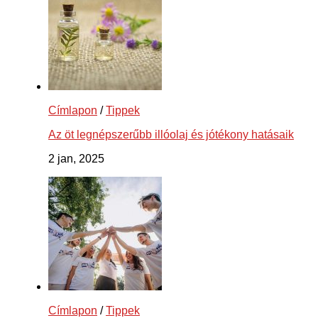
Címlapon
/
Tippek
Az öt legnépszerűbb illóolaj és jótékony hatásaik
2 jan, 2025
Címlapon
/
Tippek