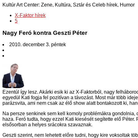
Kultúr Art Center: Zene, Kultúra, Sztár és Celeb hírek, Humor
X-Faktor hírek
5
Nagy Feró kontra Geszti Péter
2010. december 3. péntek
Ezentúl így lesz. Akárki esik ki az X-Faktorból, nagy felháboro
egyedül Kati fogja fel pozitívan a távozást. Most már több ide
parázsvita, ami nem csak az élő show alatt bontakozott ki, ha
Na persze senkinek sem kell komoly problémákra gondolnia, 
haza. Feró tudta, hogy ezzel Kati kiesését segítette elő Péter.
elsősorban a helyes srácokra szavaznak.
Geszti szerint, nem lehetett előre tudni, hogy kire voksoltak t