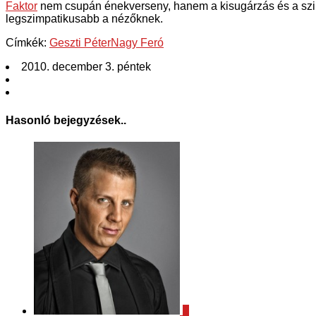
Faktor
nem csupán énekverseny, hanem a kisugárzás és a szimp
legszimpatikusabb a nézőknek.
Címkék:
Geszti Péter
Nagy Feró
2010. december 3. péntek
Hasonló bejegyzések..
2