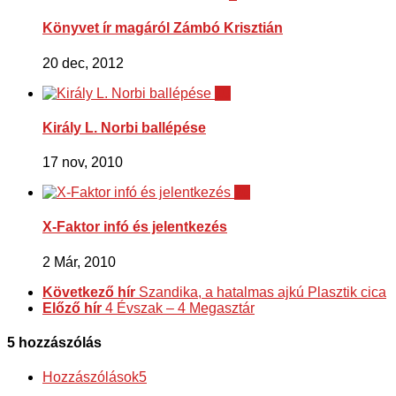
Könyvet ír magáról Zámbó Krisztián
20 dec, 2012
10
Király L. Norbi ballépése
17 nov, 2010
20
X-Faktor infó és jelentkezés
2 Már, 2010
Következő hír
Szandika, a hatalmas ajkú Plasztik cica
Előző hír
4 Évszak – 4 Megasztár
5 hozzászólás
Hozzászólások
5