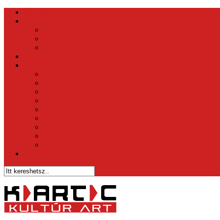
Kezdőlap
Hírközpont
Belföld
Külföld
Tippek
Videók
Sztár – Bulvár
1 perc és nyersz
Az Ének Iskolája
X-faktor
Csillag Születik
Éden Hotel
Megasztár
The Voice
Való Világ
Házasodna a Gazda
Vicc Magazin