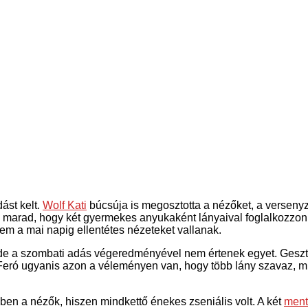
dást kelt.
Wolf Kati
búcsúja is megosztotta a nézőket, a versenyz
je marad, hogy két gyermekes anyukaként lányaival foglalkozzon. 
nem a mai napig ellentétes nézeteket vallanak.
de a szombati adás végeredményével nem értenek egyet. Geszti
 Feró ugyanis azon a véleményen van, hogy több lány szavaz, mint
öbben a nézők, hiszen mindkettő énekes zseniális volt. A két
ment