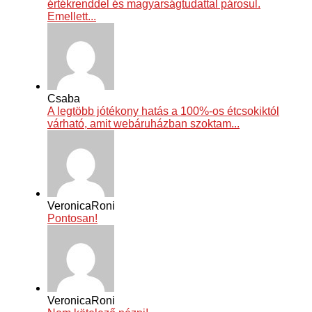
értékrenddel és magyarságtudattal párosul.
Emellett...
Csaba
A legtöbb jótékony hatás a 100%-os étcsokiktól
várható, amit webáruházban szoktam...
VeronicaRoni
Pontosan!
VeronicaRoni