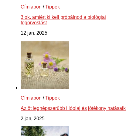
Címlapon
/
Tippek
3 ok, amiért ki kell próbálnod a biológiai
fogorvoslást
12 jan, 2025
Címlapon
/
Tippek
Az öt legnépszerűbb illóolaj és jótékony hatásaik
2 jan, 2025