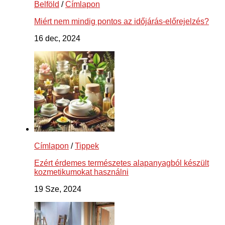
Belföld
/
Címlapon
Miért nem mindig pontos az időjárás-előrejelzés?
16 dec, 2024
Címlapon
/
Tippek
Ezért érdemes természetes alapanyagból készült
kozmetikumokat használni
19 Sze, 2024