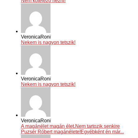
Nem kötelező nézni!
VeronicaRoni
Nekem is nagyon tetszik!
VeronicaRoni
Nekem is nagyon tetszik!
VeronicaRoni
A magánélet magán élet.Nem tartozik senkire
Puzsér Róbert magánélete!Egyébként én már...