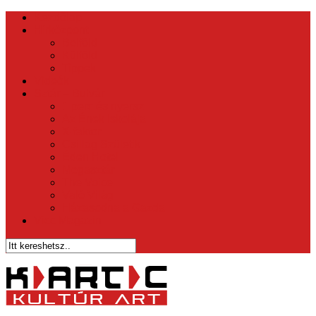
Kezdőlap
Hírközpont
Belföld
Külföld
Tippek
Videók
Sztár – Bulvár
1 perc és nyersz
Az Ének Iskolája
X-faktor
Csillag Születik
Éden Hotel
Megasztár
The Voice
Való Világ
Házasodna a Gazda
Vicc Magazin