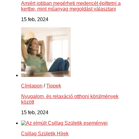
Amiért jobban megérheti medencét építtetni a
kertbe, mint műanyag megoldást választani
15 feb, 2024
Címlapon
/
Tippek
Nyugalom, és relaxáció otthoni körülmények
között
15 feb, 2024
Csillag Születik Hírek