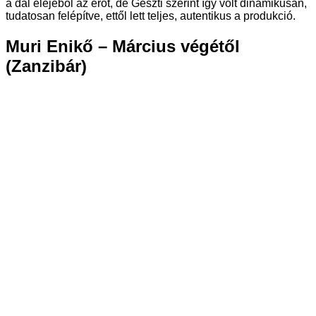
a dal elejéből az erőt, de Geszti szerint így volt dinamikusan,
tudatosan felépítve, ettől lett teljes, autentikus a produkció.
Muri Enikő – Március végétől
(Zanzibár)