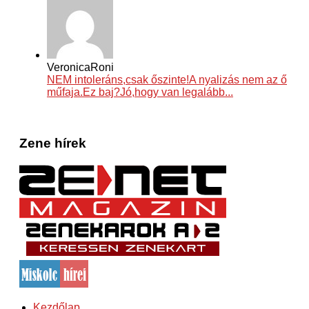
VeronicaRoni
NEM intoleráns,csak őszinte!A nyalizás nem az ő
műfaja.Ez baj?Jó,hogy van legalább...
Zene hírek
Kezdőlap