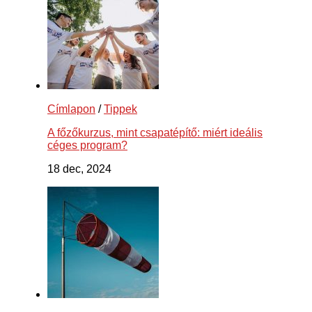
Címlapon
/
Tippek
A főzőkurzus, mint csapatépítő: miért ideális
céges program?
18 dec, 2024