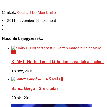
Címkék:
Kocsis Tibor
Muri Enikő
2011. november 26. szombat
Hasonló bejegyzések..
49
Király L. Norbert esett ki: ketten maradtak a fináléra
18 dec, 2010
3
Baricz Gergő – 3. élő adás
29 okt, 2011