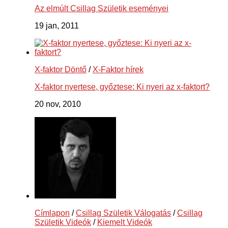
Az elmúlt Csillag Születik eseményei
19 jan, 2011
X-faktor Döntő
/
X-Faktor hírek
X-faktor nyertese, győztese: Ki nyeri az x-faktort?
20 nov, 2010
Címlapon
/
Csillag Születik Válogatás
/
Csillag
Születik Videók
/
Kiemelt Videók