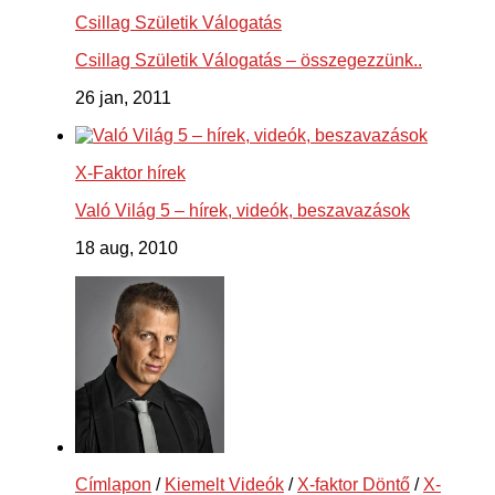
Csillag Születik Válogatás
Csillag Születik Válogatás – összegezzünk..
26 jan, 2011
X-Faktor hírek
Való Világ 5 – hírek, videók, beszavazások
18 aug, 2010
Címlapon
/
Kiemelt Videók
/
X-faktor Döntő
/
X-