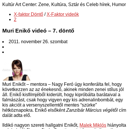
Kultúr Art Center: Zene, Kultúra, Sztár és Celeb hírek, Humor
X-faktor Döntő
/
X-Faktor videók
2
Muri Enikő videó – 7. döntő
2011. november 26. szombat
Muri Enikőt – mentora – Nagy Feró úgy konferálta fel, hogy
következzen az az énekesnő, akinek minden zenei stílus jól
áll. Enikő kisfilmjéből kiderült, hogy kipróbálta barátaival a
falmászást, csak hogy vigyen egy kis adrenalinbombát, egy
kis akciót a versenyszellemtől mentes “szürke”
hétköznapokra. Enikő elsőként
Zanzibár Március végétől
cím
dalát adta elő.
Ildikó nagyon szereti hallgatni Enikőt,
Malek Miklós
hiányolta