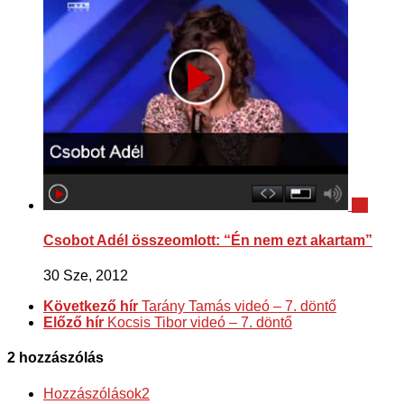
24
Csobot Adél összeomlott: “Én nem ezt akartam”
30 Sze, 2012
Következő hír
Tarány Tamás videó – 7. döntő
Előző hír
Kocsis Tibor videó – 7. döntő
2 hozzászólás
Hozzászólások
2