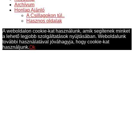
Archívum
Honlap Ajánló
A Csillagokon túl..
Hasznos oldalak
A weboldalon cookie-kat használunk, amik segítenek minket
a lehető legjobb szolgáltatások nyújtásában. Weboldalunk
további használatával jóváhagyja, hogy cookie-kat
használjunk.
Ok