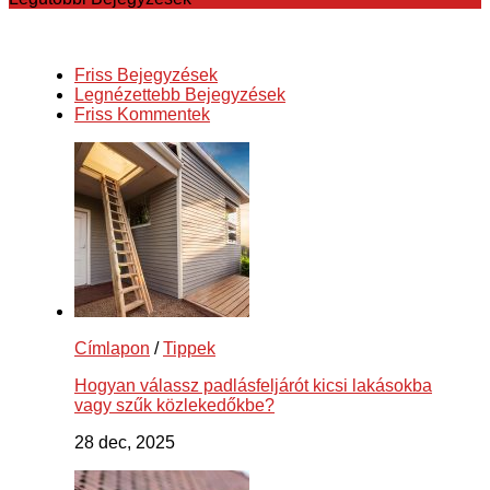
Friss Bejegyzések
Legnézettebb Bejegyzések
Friss Kommentek
Címlapon
/
Tippek
Hogyan válassz padlásfeljárót kicsi lakásokba
vagy szűk közlekedőkbe?
28 dec, 2025