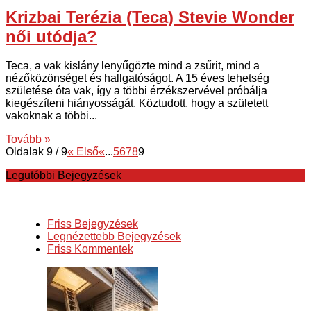
Krizbai Terézia (Teca) Stevie Wonder
női utódja?
Teca, a vak kislány lenyűgözte mind a zsűrit, mind a
nézőközönséget és hallgatóságot. A 15 éves tehetség
születése óta vak, így a többi érzékszervével próbálja
kiegészíteni hiányosságát. Köztudott, hogy a született
vakoknak a többi...
Tovább »
Oldalak 9 / 9
« Első
«
...
5
6
7
8
9
Legutóbbi Bejegyzések
Friss Bejegyzések
Legnézettebb Bejegyzések
Friss Kommentek