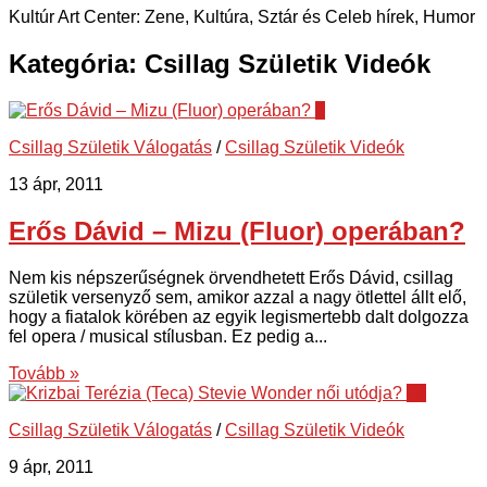
Kultúr Art Center: Zene, Kultúra, Sztár és Celeb hírek, Humor
Kategória:
Csillag Születik Videók
2
Csillag Születik Válogatás
/
Csillag Születik Videók
13 ápr, 2011
Erős Dávid – Mizu (Fluor) operában?
Nem kis népszerűségnek örvendhetett Erős Dávid, csillag
születik versenyző sem, amikor azzal a nagy ötlettel állt elő,
hogy a fiatalok körében az egyik legismertebb dalt dolgozza
fel opera / musical stílusban. Ez pedig a...
Tovább »
14
Csillag Születik Válogatás
/
Csillag Születik Videók
9 ápr, 2011