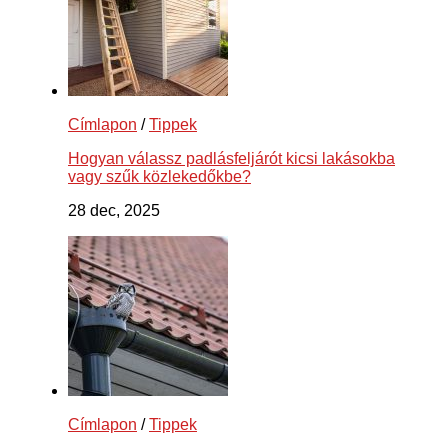
Címlapon
/
Tippek
Hogyan válassz padlásfeljárót kicsi lakásokba
vagy szűk közlekedőkbe?
28 dec, 2025
Címlapon
/
Tippek