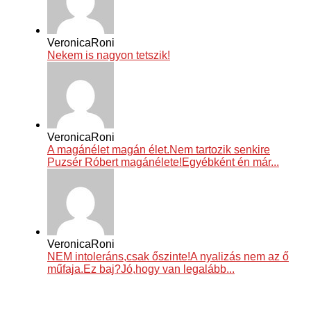
VeronicaRoni
Nekem is nagyon tetszik!
VeronicaRoni
A magánélet magán élet.Nem tartozik senkire
Puzsér Róbert magánélete!Egyébként én már...
VeronicaRoni
NEM intoleráns,csak őszinte!A nyalizás nem az ő
műfaja.Ez baj?Jó,hogy van legalább...