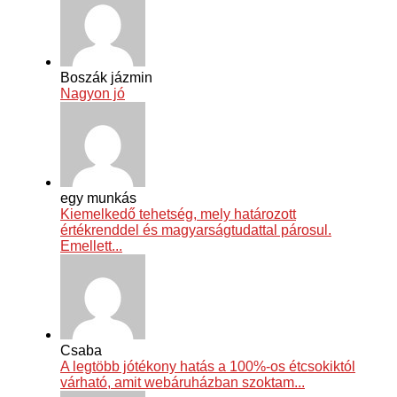
Boszák jázmin
Nagyon jó
egy munkás
Kiemelkedő tehetség, mely határozott
értékrenddel és magyarságtudattal párosul.
Emellett...
Csaba
A legtöbb jótékony hatás a 100%-os étcsokiktól
várható, amit webáruházban szoktam...