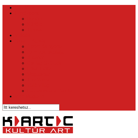
Kezdőlap
Hírközpont
Belföld
Külföld
Tippek
Videók
Sztár – Bulvár
1 perc és nyersz
Az Ének Iskolája
X-faktor
Csillag Születik
Éden Hotel
Megasztár
The Voice
Való Világ
Házasodna a Gazda
Vicc Magazin