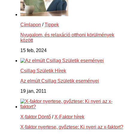
Címlapon
/
Tippek
Nyugalom, és relaxáció otthoni körülmények
között
15 feb, 2024
Csillag Születik Hírek
Az elmúlt Csillag Születik eseményei
19 jan, 2011
X-faktor Döntő
/
X-Faktor hírek
X-faktor nyertese, győztese: Ki nyeri az x-faktort?