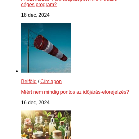
céges program?
18 dec, 2024
Belföld
/
Címlapon
Miért nem mindig pontos az időjárás-előrejelzés?
16 dec, 2024