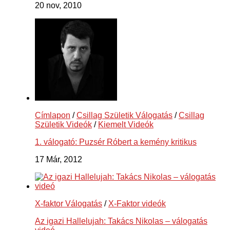
20 nov, 2010
Címlapon
/
Csillag Születik Válogatás
/
Csillag
Születik Videók
/
Kiemelt Videók
1. válogató: Puzsér Róbert a kemény kritikus
17 Már, 2012
X-faktor Válogatás
/
X-Faktor videók
Az igazi Hallelujah: Takács Nikolas – válogatás