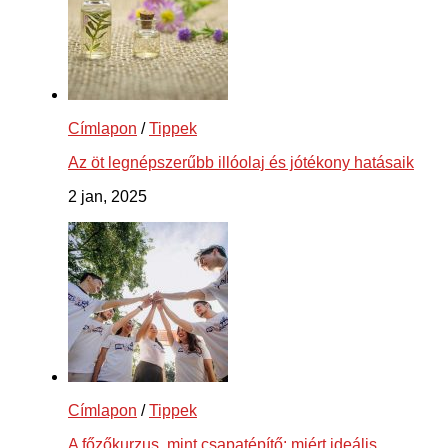
Címlapon
/
Tippek
Az öt legnépszerűbb illóolaj és jótékony hatásaik
2 jan, 2025
Címlapon
/
Tippek
A főzőkurzus, mint csapatépítő: miért ideális