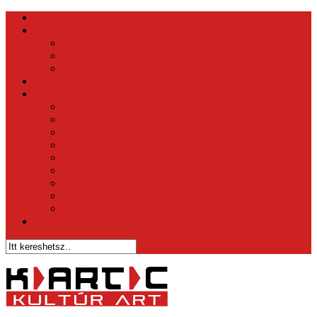
Kezdőlap
Hírközpont
Belföld
Külföld
Tippek
Videók
Sztár – Bulvár
1 perc és nyersz
Az Ének Iskolája
X-faktor
Csillag Születik
Éden Hotel
Megasztár
The Voice
Való Világ
Házasodna a Gazda
Vicc Magazin