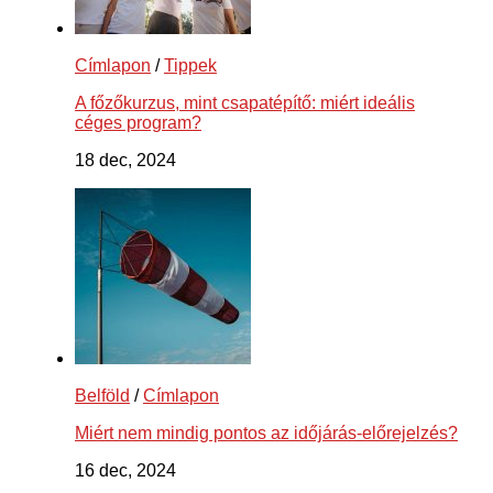
Címlapon
/
Tippek
A főzőkurzus, mint csapatépítő: miért ideális
céges program?
18 dec, 2024
Belföld
/
Címlapon
Miért nem mindig pontos az időjárás-előrejelzés?
16 dec, 2024