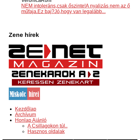
VeronicaRoni
NEM intoleráns,csak őszinte!A nyalizás nem az ő
műfaja.Ez baj?Jó,hogy van legalább...
Zene hírek
Kezdőlap
Archívum
Honlap Ajánló
A Csillagokon túl..
Hasznos oldalak