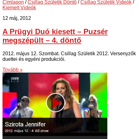
Címlapon
/
Csillag Születik Döntő
/
Csillag Születik Videók
/
Kiemelt Videók
12 máj, 2012
A Prügyi Duó kiesett – Puzsér
megszépült – 4. döntő
2012. május 12. Szombat. Csillag Születik 2012. Versenyzők
duettei és egyéni produkciói.
Tovább »