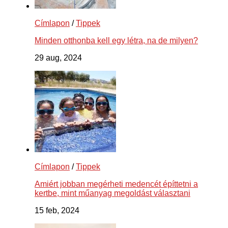
Címlapon
/
Tippek
Minden otthonba kell egy létra, na de milyen?
29 aug, 2024
Címlapon
/
Tippek
Amiért jobban megérheti medencét építtetni a
kertbe, mint műanyag megoldást választani
15 feb, 2024