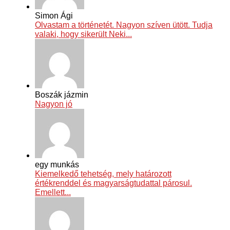
Simon Ági
Olvastam a történetét. Nagyon szíven ütött. Tudja
valaki, hogy sikerült Neki...
Boszák jázmin
Nagyon jó
egy munkás
Kiemelkedő tehetség, mely határozott
értékrenddel és magyarságtudattal párosul.
Emellett...