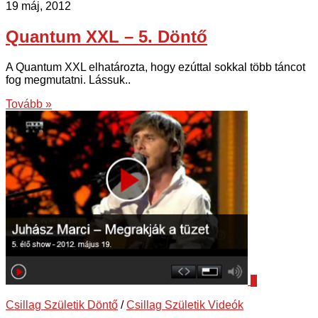
19 máj, 2012
Quantum XXL – 5. Döntő
A Quantum XXL elhatározta, hogy ezúttal sokkal több táncot
fog megmutatni. Lássuk..
Tovább »
1
Csillag Születik Döntő
/
Csillag Születik Videók