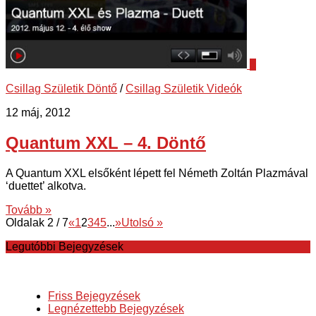
5
Csillag Születik Döntő
/
Csillag Születik Videók
12 máj, 2012
Quantum XXL – 4. Döntő
A Quantum XXL elsőként lépett fel Németh Zoltán Plazmával
‘duettet’ alkotva.
Tovább »
Oldalak 2 / 7
«
1
2
3
4
5
...
»
Utolsó »
Legutóbbi Bejegyzések
Friss Bejegyzések
Legnézettebb Bejegyzések