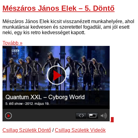
Mészáros János Elek – 5. Döntő
Mészáros János Elek kicsit visszanézett munkahelyére, ahol
munkatársai kedvesen és szeretettel fogadtál, ami jól esett
neki, egy kis retro kedvességet kapott.
Tovább »
0
Csillag Születik Döntő
/
Csillag Születik Videók