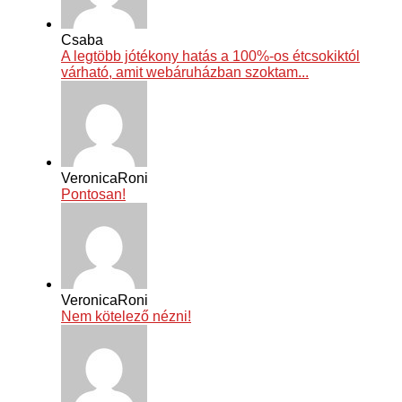
Csaba
A legtöbb jótékony hatás a 100%-os étcsokiktól
várható, amit webáruházban szoktam...
VeronicaRoni
Pontosan!
VeronicaRoni
Nem kötelező nézni!