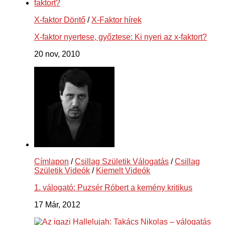
X-faktor Döntő
/
X-Faktor hírek
X-faktor nyertese, győztese: Ki nyeri az x-faktort?
20 nov, 2010
Címlapon
/
Csillag Születik Válogatás
/
Csillag
Születik Videók
/
Kiemelt Videók
1. válogató: Puzsér Róbert a kemény kritikus
17 Már, 2012