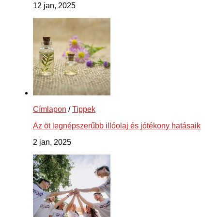
12 jan, 2025
Címlapon
/
Tippek
Az öt legnépszerűbb illóolaj és jótékony hatásaik
2 jan, 2025