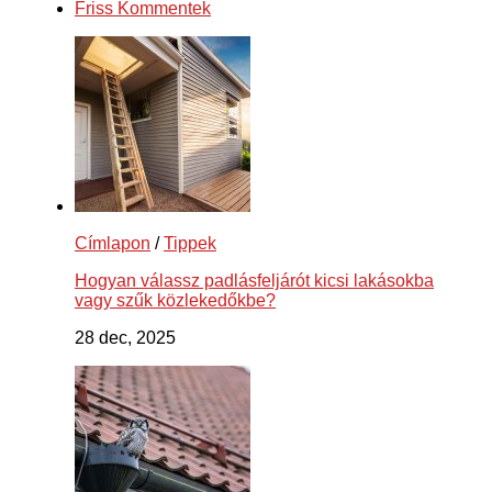
Friss Kommentek
Címlapon
/
Tippek
Hogyan válassz padlásfeljárót kicsi lakásokba
vagy szűk közlekedőkbe?
28 dec, 2025