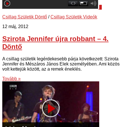
7
Csillag Születik Döntő
/
Csillag Születik Videók
12 máj, 2012
Szirota Jennifer újra robbant – 4.
Döntő
A csillag születik legérdekesebb párja következett: Szirota
Jennifer és Mészáros János Elek személyében. Ami közös
volt kettejük között, az a remek éneklés.
Tovább »