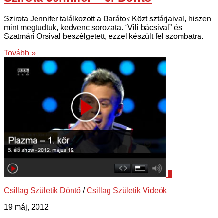
Szirota Jennifer találkozott a Barátok Közt sztárjaival, hiszen
mint megtudtuk, kedvenc sorozata. “Vili bácsival” és
Szatmári Orsival beszélgetett, ezzel készült fel szombatra.
Tovább »
7
Csillag Születik Döntő
/
Csillag Születik Videók
19 máj, 2012