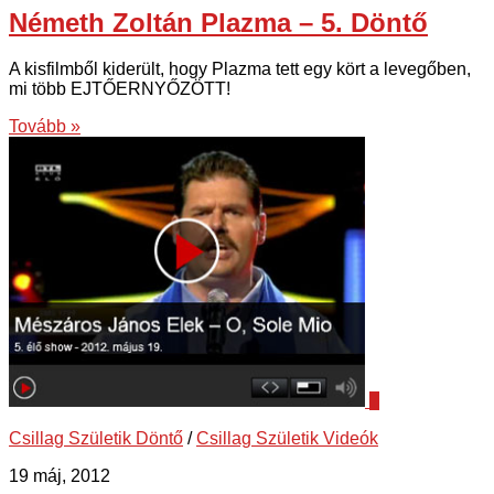
Németh Zoltán Plazma – 5. Döntő
A kisfilmből kiderült, hogy Plazma tett egy kört a levegőben,
mi több EJTŐERNYŐZÖTT!
Tovább »
7
Csillag Születik Döntő
/
Csillag Születik Videók
19 máj, 2012