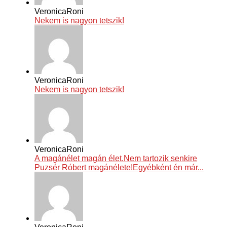
VeronicaRoni
Nekem is nagyon tetszik!
VeronicaRoni
Nekem is nagyon tetszik!
VeronicaRoni
A magánélet magán élet.Nem tartozik senkire
Puzsér Róbert magánélete!Egyébként én már...