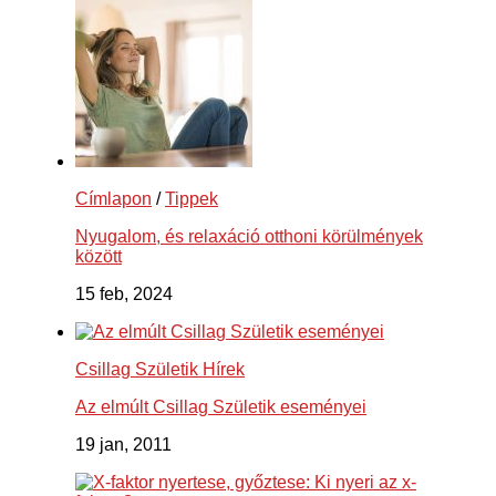
Címlapon
/
Tippek
Nyugalom, és relaxáció otthoni körülmények
között
15 feb, 2024
Csillag Születik Hírek
Az elmúlt Csillag Születik eseményei
19 jan, 2011