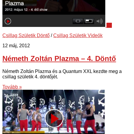
13
Csillag Születik Döntő
/
Csillag Születik Videók
12 máj, 2012
Németh Zoltán Plazma – 4. Döntő
Németh Zoltán Plazma és a Quantum XXL kezdte meg a
csillag születik 4. döntőjét.
Tovább »