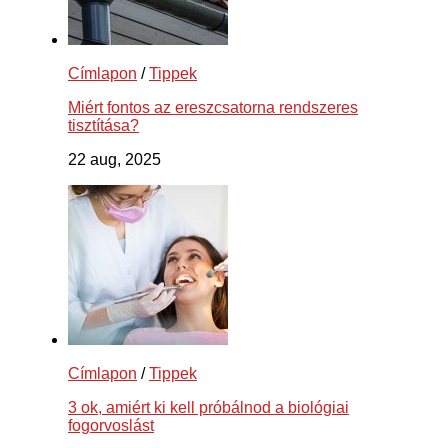
Címlapon
/
Tippek
Miért fontos az ereszcsatorna rendszeres
tisztítása?
22 aug, 2025
Címlapon
/
Tippek
3 ok, amiért ki kell próbálnod a biológiai
fogorvoslást