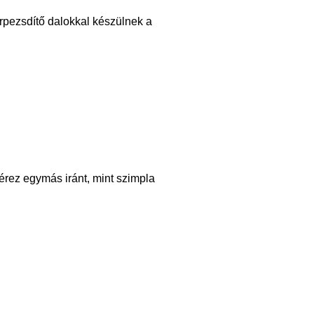
rpezsdítő dalokkal készülnek a
érez egymás iránt, mint szimpla