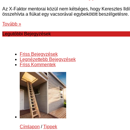
Az X-Faktor mentorai közül nem kétséges, hogy Keresztes Ildi
összehívta a fiúkat egy vacsorával egybekötött beszélgetésre. Il
Tovább »
Legutóbbi Bejegyzések
Friss Bejegyzések
Legnézettebb Bejegyzések
Friss Kommentek
Címlapon
/
Tippek