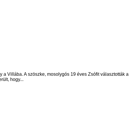
ny a Villába. A szöszke, mosolygós 19 éves Zsófit választották 
ült, hogy...