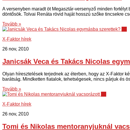
A versenyben maradt öt Megasztár-versenyző minden fortélyt b
döntősök. Tolvai Renáta rövid haját hosszú szőke tincsekre cs
Tovább »
34
X-Faktor hírek
26 nov, 2010
Janicsák Veca és Takács Nicolas egym
Olyan híresztelések terjednek az éterben, hogy az X-Faktor k
barátság. Mindketten fiatalok, tehetségesek, nincs párjuk és 
Tovább »
16
X-Faktor hírek
26 nov, 2010
Tomi és Nikolas mentoranyjuknál vacs