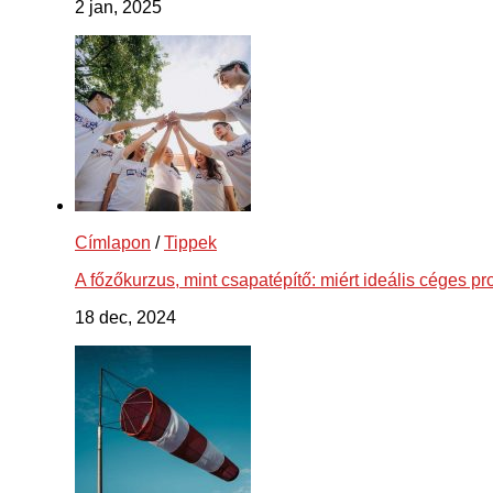
2 jan, 2025
Címlapon
/
Tippek
A főzőkurzus, mint csapatépítő: miért ideális céges p
18 dec, 2024