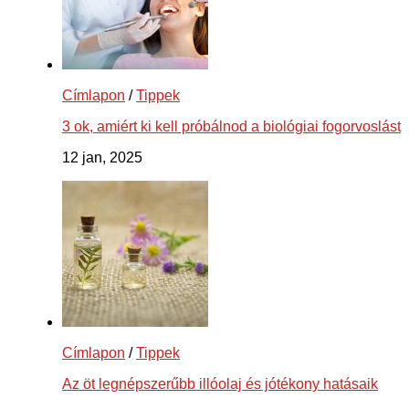
Címlapon
/
Tippek
3 ok, amiért ki kell próbálnod a biológiai fogorvoslást
12 jan, 2025
Címlapon
/
Tippek
Az öt legnépszerűbb illóolaj és jótékony hatásaik