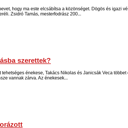
evet, hogy ma este elcsábítsa a közönséget. Dögös és igazi vé
eréli. Zsidró Tamás, mesterfodrász 200...
ásba szerettek?
ét tehetséges énekese, Takács Nikolas és Janicsák Veca többet 
össze vannak zárva. Az énekesek...
orázott