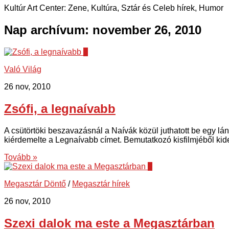
Kultúr Art Center: Zene, Kultúra, Sztár és Celeb hírek, Humor
Nap archívum:
november 26, 2010
3
Való Világ
26 nov, 2010
Zsófi, a legnaívabb
A csütörtöki beszavazásnál a Naívák közül juthatott be egy lá
kiérdemelte a Legnaívabb címet. Bemutatkozó kisfilmjéből kider
Tovább »
9
Megasztár Döntő
/
Megasztár hírek
26 nov, 2010
Szexi dalok ma este a Megasztárban