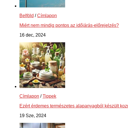
Belföld
/
Címlapon
Miért nem mindig pontos az időjárás-előrejelzés?
16 dec, 2024
Címlapon
/
Tippek
Ezért érdemes természetes alapanyagból készült ko
19 Sze, 2024