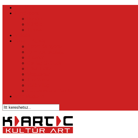
Kezdőlap
Hírközpont
Belföld
Külföld
Tippek
Videók
Sztár – Bulvár
1 perc és nyersz
Az Ének Iskolája
X-faktor
Csillag Születik
Éden Hotel
Megasztár
The Voice
Való Világ
Házasodna a Gazda
Vicc Magazin